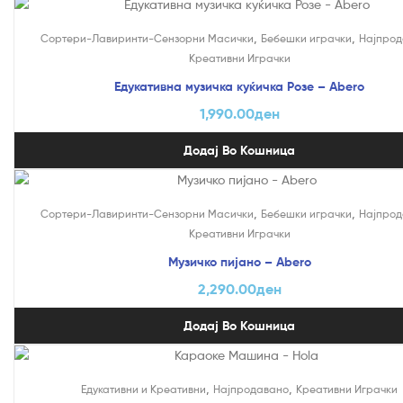
,
,
Сортери-Лавиринти-Сензорни Масички
Бебешки играчки
Најпрод
Креативни Играчки
Едукативна музичка куќичка Розе – Abero
1,990.00
ден
Додај Во Кошница
,
,
Сортери-Лавиринти-Сензорни Масички
Бебешки играчки
Најпрод
Креативни Играчки
Музичко пијано – Abero
2,290.00
ден
Додај Во Кошница
На Попуст!
,
,
Едукативни и Креативни
Најпродавано
Креативни Играчки