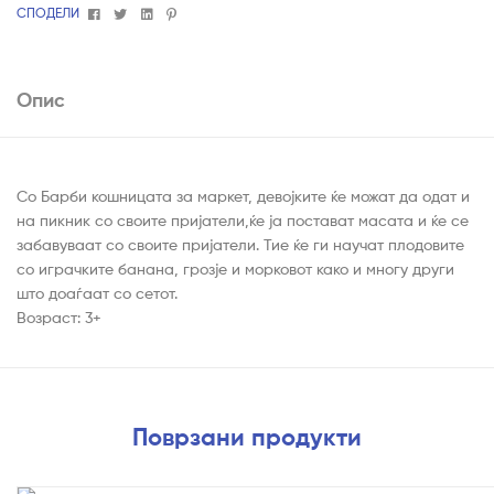
Facebook
Twitter
Linkedin
Pinterest
СПОДЕЛИ
Опис
Со Барби кошницата за маркет, девојките ќе можат да одат и
на пикник со своите пријатели,ќе ја постават масата и ќе се
забавуваат со своите пријатели. Тие ќе ги научат плодовите
со играчките банана, грозје и морковот како и многу други
што доаѓаат со сетот.
Возраст: 3+
Поврзани продукти