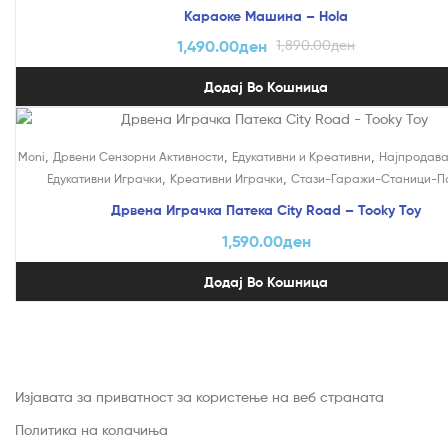
Караоке Машина – Hola
1,490.00
ден
1,890.00
ден
Додај Во Кошница
,
,
,
Moni
Дрвени Сензорни Активности
Едукативни и Креативни
Најпродав
,
,
Едукативни Играчки
Креативни Играчки
Стази-Гаражи-Станици-П
Дрвена Играчка Патека City Road – Tooky Toy
1,590.00
ден
Додај Во Кошница
Изјавата за приватност за користење на веб страната
Политика на колачиња