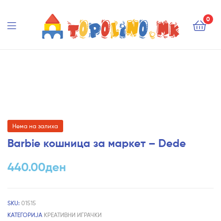
Topolino.mk
0
Topolino.mk
Нема на залиха
Barbie кошница за маркет – Dede
440.00
ден
SKU:
01515
КАТЕГОРИЈА
КРЕАТИВНИ ИГРАЧКИ