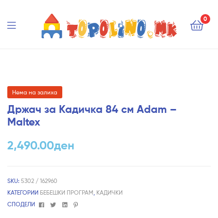
Topolino.mk
0
Topolino.mk
Нема на залиха
Држач за Кадичка 84 см Adam –
Maltex
2,490.00
ден
SKU:
5302 / 162960
КАТЕГОРИИ
БЕБЕШКИ ПРОГРАМ
,
КАДИЧКИ
Facebook
Twitter
Linkedin
Pinterest
СПОДЕЛИ