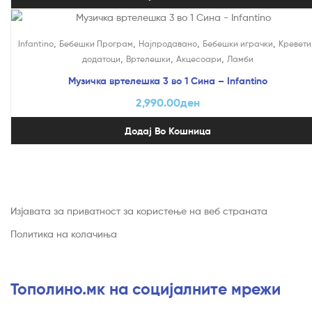
,
,
,
,
Infantino
Бебешки Програм
Најпродавано
Бебешки играчки
Кревети
,
,
,
додатоци
Вртелешки
Акцесоари
Ламби
Музичка вртелешка 3 во 1 Сина – Infantino
2,990.00
ден
Додај Во Кошница
Изјавата за приватност за користење на веб страната
Политика на колачиња
Тополино.мк на социјалните мрежи