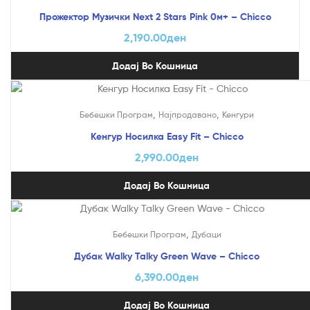
Прожектор Музички Next 2 Stars Pink 0м+ – Chicco
2,190.00
ден
Додај Во Кошница
,
,
Бебешки Програм
Најпродавано
Кенгури
Кенгур Носилка Easy Fit – Chicco
2,990.00
ден
Додај Во Кошница
,
Бебешки Програм
Дубаци
Дубак Walky Talky Green Wave – Chicco
6,390.00
ден
Додај Во Кошница