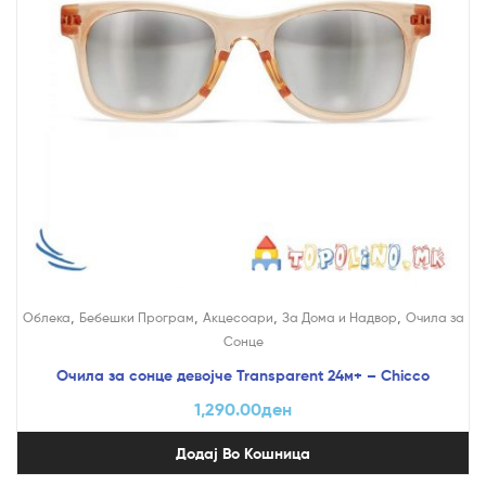
,
,
,
,
Облека
Бебешки Програм
Акцесоари
За Дома и Надвор
Очила за
Сонце
Очила за сонце девојче Transparent 24м+ – Chicco
1,290.00
ден
Додај Во Кошница