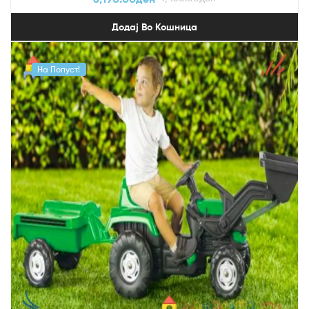
Додај Во Кошница
На Попуст!