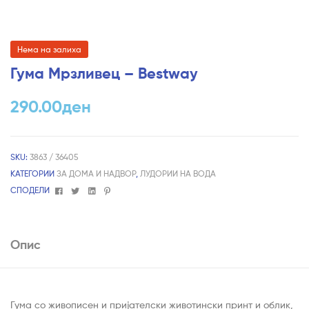
Нема на залиха
Гума Мрзливец – Bestway
290.00
ден
SKU:
3863 / 36405
КАТЕГОРИИ
ЗА ДОМА И НАДВОР
,
ЛУДОРИИ НА ВОДА
Facebook
Twitter
Linkedin
Pinterest
СПОДЕЛИ
Опис
Гума со живописен и пријателски животински принт и облик,