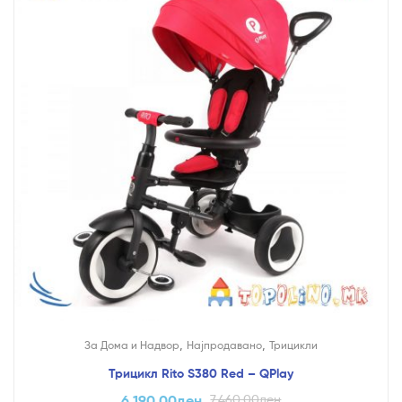
,
,
За Дома и Надвор
Најпродавано
Трицикли
Трицикл Rito S380 Red – QPlay
6,190.00
ден
7,460.00
ден