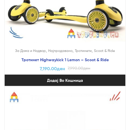
,
,
,
За Дома и Надвор
Најпродавано
Тротинети
Scoot & Ride
Тротинет Highwaykick 1 Lemon – Scoot & Ride
7,190.00
ден
7,990.00
ден
Додај Во Кошница