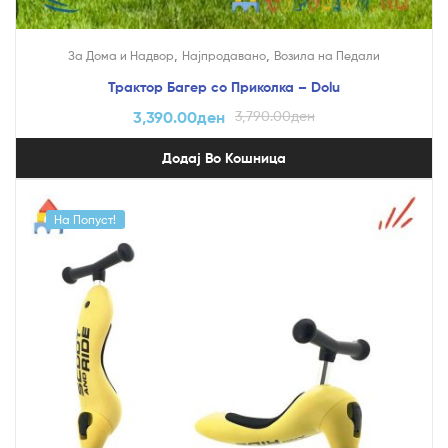
,
,
За Дома и Надвор
Најпродавано
Возила на Педали
Трактор Багер со Приколка – Dolu
3,390.00
ден
3,790.00
ден
Додај Во Кошница
На Попуст!