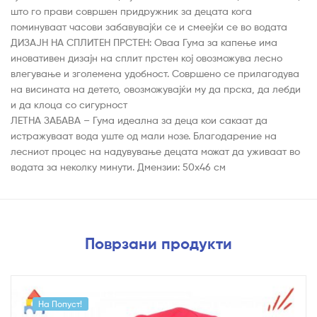
што го прави совршен придружник за децата кога
поминуваат часови забавувајќи се и смеејќи се во водата
ДИЗАЈН НА СПЛИТЕН ПРСТЕН: Оваа Гума за капење има
иновативен дизајн на сплит прстен кој овозможува лесно
влегување и зголемена удобност. Совршено се прилагодува
на висината на детето, овозможувајќи му да прска, да лебди
и да клоца со сигурност
ЛЕТНА ЗАБАВА – Гума идеална за деца кои сакаат да
истражуваат вода уште од мали нозе. Благодарение на
лесниот процес на надувување децата можат да уживаат во
водата за неколку минути. Дмензии: 50х46 см
Поврзани продукти
На Попуст!