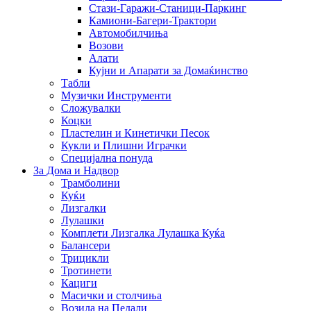
Стази-Гаражи-Станици-Паркинг
Камиони-Багери-Трактори
Автомобилчиња
Возови
Алати
Кујни и Апарати за Домаќинство
Табли
Музички Инструменти
Сложувалки
Коцки
Пластелин и Кинетички Песок
Кукли и Плишни Играчки
Специјална понуда
За Дома и Надвор
Трамболини
Куќи
Лизгалки
Лулашки
Комплети Лизгалка Лулашка Куќа
Балансери
Трицикли
Тротинети
Кациги
Mасички и столчиња
Возила на Педали