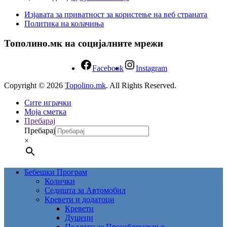
Изјавата за приватност за користење на веб страната
Политика на колачиња
Тополино.мк на социјалните мрежи
Facebook
Instagram
Copyright © 2026
Topolino.mk
. All Rights Reserved.
Сите играчки
Моја сметка
Пребарај
Пребарај
×
Бебешки Програм
Колички
Седишта за Автомобил
Кревети и додатоци
Кревети
Душеци
Подлоги за Пресоблекување