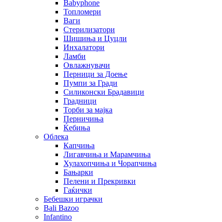
Babyphone
Топломери
Ваги
Стерилизатори
Шишиња и Цуцли
Инхалатори
Ламби
Овлажнувачи
Перници за Доење
Пумпи за Гради
Силиконски Брадавици
Градници
Торби за мајка
Перничиња
Ќебиња
Облека
Капчиња
Лигавчиња и Марамчиња
Хулахопчиња и Чорапчиња
Бањарки
Пелени и Прекривки
Гаќички
Бебешки играчки
Bali Bazoo
Infantino