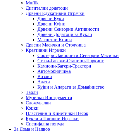
Muffik
Дигитални додатоци
Дрвени Едукативни Играчки
Дрвени Куќи
Дрвени Кујни
Дрвени Сензорни Активности
Дрвени Додатоци за Кукли
Магнетни Книги
Дрвени Масички и Столчиња
Креативни Играчки
Сортери-Лавиринти-Сензорни Масички
Стази-Гаражи-Станици-Паркинг
Камиони-Багери-Трактори
Автомобилчиња
Возови
Алати
Кујни и Апарати за Домаќинство
Табли
Музички Инструменти
Сложувалки
Коцки
Пластелин и Кинетички Песок
Кукли и Плишни Играчки
Специјална понуда
За Дома и Надвор