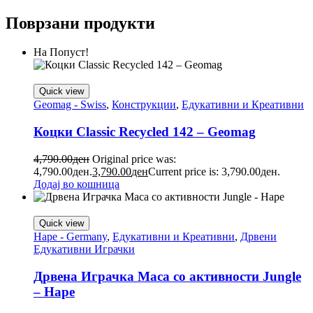
Поврзани продукти
На Попуст!
Quick view
Geomag - Swiss
,
Конструкции
,
Едукативни и Креативни
Коцки Classic Recycled 142 – Geomag
4,790.00
ден
Original price was:
4,790.00ден.
3,790.00
ден
Current price is: 3,790.00ден.
Додај во кошница
Quick view
Hape - Germany
,
Едукативни и Креативни
,
Дрвени
Едукативни Играчки
Дрвена Играчка Маса со активности Jungle
– Hape