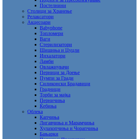
Постелнини
Столици за Хранење
Релаксатори
Акцесоари
Babyphone
Топломери
Ваги
Стерилизатори
Шишиња и Цуцли
Инхалатори
Ламби
Овлажнувачи
Перници за Доење
Пумпи за Гради
Силиконски Брадавици
Градници
Торби за мајка
Перничиња
Ќебиња
Облека
Капчиња
Лигавчиња и Марамчиња
Хулахопчиња и Чорапчиња
Бањарки