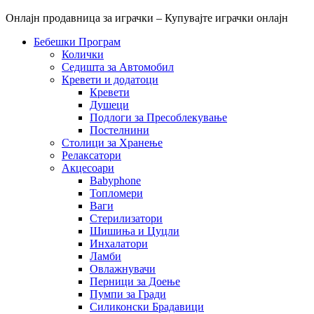
Онлајн продавница за играчки – Купувајте играчки онлајн
Бебешки Програм
Колички
Седишта за Автомобил
Кревети и додатоци
Кревети
Душеци
Подлоги за Пресоблекување
Постелнини
Столици за Хранење
Релаксатори
Акцесоари
Babyphone
Топломери
Ваги
Стерилизатори
Шишиња и Цуцли
Инхалатори
Ламби
Овлажнувачи
Перници за Доење
Пумпи за Гради
Силиконски Брадавици