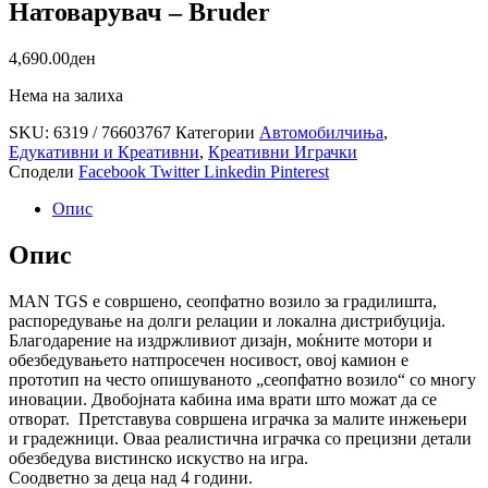
Натоварувач – Bruder
4,690.00
ден
Нема на залиха
SKU:
6319 / 76603767
Категории
Автомобилчиња
,
Едукативни и Креативни
,
Креативни Играчки
Сподели
Facebook
Twitter
Linkedin
Pinterest
Опис
Опис
MAN TGS е совршено, сеопфатно возило за градилишта,
распоредување на долги релации и локална дистрибуција.
Благодарение на издржливиот дизајн, моќните мотори и
обезбедувањето натпросечен носивост, овој камион е
прототип на често опишуваното „сеопфатно возило“ со многу
иновации. Двобојната кабина има врати што можат да се
отворат. Претставува совршена играчка за малите инжењери
и градежници. Оваа реалистична играчка со прецизни детали
обезбедува вистинско искуство на игра.
Соодветно за деца над 4 години.