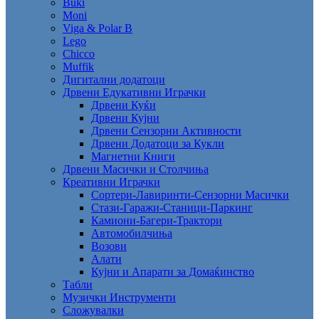
Buki
Moni
Viga & Polar B
Lego
Chicco
Muffik
Дигитални додатоци
Дрвени Едукативни Играчки
Дрвени Куќи
Дрвени Кујни
Дрвени Сензорни Активности
Дрвени Додатоци за Кукли
Магнетни Книги
Дрвени Масички и Столчиња
Креативни Играчки
Сортери-Лавиринти-Сензорни Масички
Стази-Гаражи-Станици-Паркинг
Камиони-Багери-Трактори
Автомобилчиња
Возови
Алати
Кујни и Апарати за Домаќинство
Табли
Музички Инструменти
Сложувалки