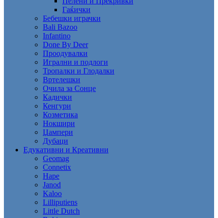
Пелени и Прекривки
Гаќички
Бебешки играчки
Bali Bazoo
Infantino
Done By Deer
Проодувалки
Игрални и подлоги
Тропалки и Глодалки
Вртелешки
Очила за Сонце
Кадички
Кенгури
Козметика
Нокшири
Џампери
Дубаци
Едукативни и Креативни
Geomag
Connetix
Hape
Janod
Kaloo
Lilliputiens
Little Dutch