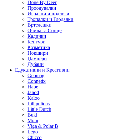
Done By Deer
Проодувалки
Игрални и подлоги
Тропалки и Глодалки
Вртелешки
Очила за Сонце
Кадички
Кенгури
Козметика
Нокшири
Џампери
Дубаци
Едукативни и Креативни
Geomag
Connetix
Hape
Janod
Kaloo
Lilliputiens
Little Dutch
Buki
Moni
Viga & Polar B
Lego
Chicco