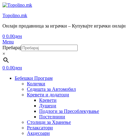
Topolino.mk
Онлајн продавница за играчки – Купувајте играчки онлајн
0
0.00
ден
Menu
Пребарај
×
0
0.00
ден
Бебешки Програм
Колички
Седишта за Автомобил
Кревети и додатоци
Кревети
Душеци
Подлоги за Пресоблекување
Постелнини
Столици за Хранење
Релаксатори
Акцесоари