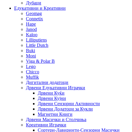
Дубаци
Едукативни и Креативни
Geomag
Connetix
Hape
Janod
Kaloo
Lilliputiens
Little Dutch
Buki
Moni
Viga & Polar B
Lego
Chicco
Muffik
Дигитални додатоци
Дрвени Едукативни Играчки
Дрвени Куќи
Дрвени Кујни
Дрвени Сензорни Активности
Дрвени Додатоци за Кукли
Магнетни Книги
Дрвени Масички и Столчиња
Креативни Играчки
Сортери-Лавиринти-Сензорни Масички