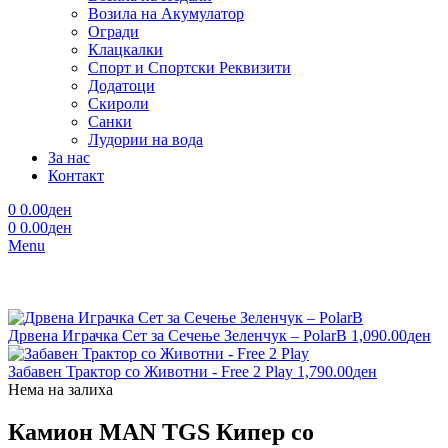
Возила на Акумулатор
Огради
Клацкалки
Спорт и Спортски Реквизити
Додатоци
Скироли
Санки
Лудории на вода
За нас
Контакт
0
0.00
ден
0
0.00
ден
Menu
Дрвена Играчка Сет за Сечење Зеленчук – PolarB
1,090.00
ден
Забавен Трактор со Животни - Free 2 Play
1,790.00
ден
Нема на залиха
Камион MAN TGS Кипер со