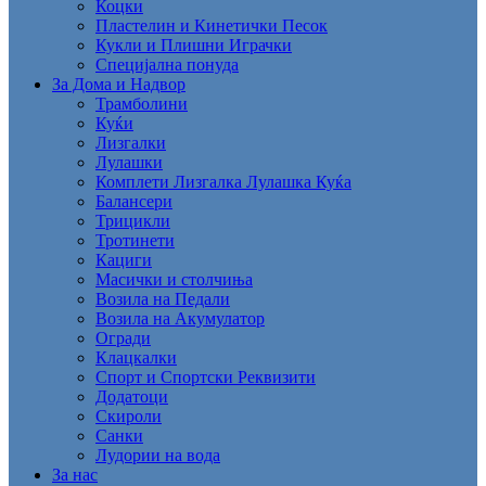
Коцки
Пластелин и Кинетички Песок
Кукли и Плишни Играчки
Специјална понуда
За Дома и Надвор
Трамболини
Куќи
Лизгалки
Лулашки
Комплети Лизгалка Лулашка Куќа
Балансери
Трицикли
Тротинети
Кациги
Mасички и столчиња
Возила на Педали
Возила на Акумулатор
Огради
Клацкалки
Спорт и Спортски Реквизити
Додатоци
Скироли
Санки
Лудории на вода
За нас