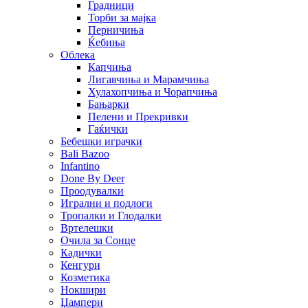
Градници
Торби за мајка
Перничиња
Ќебиња
Облека
Капчиња
Лигавчиња и Марамчиња
Хулахопчиња и Чорапчиња
Бањарки
Пелени и Прекривки
Гаќички
Бебешки играчки
Bali Bazoo
Infantino
Done By Deer
Проодувалки
Игрални и подлоги
Тропалки и Глодалки
Вртелешки
Очила за Сонце
Кадички
Кенгури
Козметика
Нокшири
Џампери