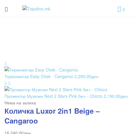
Topolino.mk
0
Topolino.mk
Термометар Easy Chek - Cangaroo
2,290.00
ден
Прожектор Музички Next 2 Stars Pink 0м+ - Chicco
2,190.00
ден
Нема на залиха
Количка Luxor 2in1 Beige –
Cangaroo
16,240.00
ден