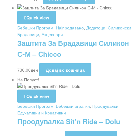
Quick view
Бебешки Програм
,
Најпродавано
,
Додатоци
,
Силиконски
Брадавици
,
Акцесоари
Заштита За Брадавици Силикон
С-М – Chicco
730.00
ден
Додај во кошница
На Попуст!
Quick view
Бебешки Програм
,
Бебешки играчки
,
Проодувалки
,
Едукативни и Креативни
Проодувалка Sit’n Ride – Dolu