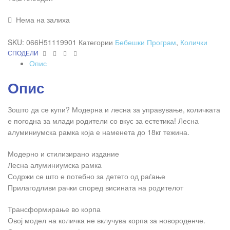
Нема на залиха
SKU:
066H51119901
Категории
Бебешки Програм
,
Колички
Facebook
Twitter
Linkedin
Pinterest
СПОДЕЛИ
Опис
Опис
Зошто да се купи? Модерна и лесна за управување, количката
е погодна за млади родители со вкус за естетика! Лесна
алуминиумска рамка која е наменета до 18кг тежина.
Модерно и стилизирано издание
Лесна алуминиумска рамка
Содржи се што е потебно за детето од раѓање
Прилагодливи рачки според висината на родителот
Трансформирање во корпа
Овој модел на количка не вклучува корпа за новороденче.