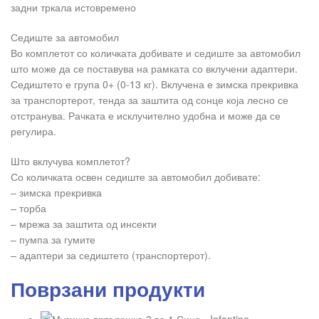
задни тркала истовремено
Седиште за автомобил
Во комплетот со количката добивате и седиште за автомобил
што може да се поставува на рамката со вклучени адаптери.
Седиштето е група 0+ (0-13 кг). Вклучена е зимска прекривка
за транспортерот, тенда за заштита од сонце која лесно се
отстранува. Рачката е исклучително удобна и може да се
регулира.
Што вклучува комплетот?
Со количката освен седиште за автомобил добивате:
– зимска прекривка
– торба
– мрежа за заштита од инсекти
– пумпа за гумите
– адаптери за седиштето (транспортерот).
Поврзани продукти