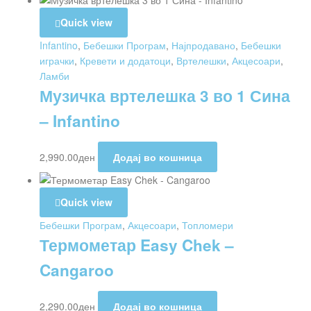
Quick view
Infantino
,
Бебешки Програм
,
Најпродавано
,
Бебешки
играчки
,
Кревети и додатоци
,
Вртелешки
,
Акцесоари
,
Ламби
Музичка вртелешка 3 во 1 Сина
– Infantino
2,990.00
ден
Додај во кошница
Quick view
Бебешки Програм
,
Акцесоари
,
Топломери
Термометар Easy Chek –
Cangaroo
2,290.00
ден
Додај во кошница