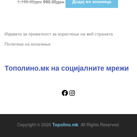
1,190.00
ден
990.00
ден
Додај во кошница
Изјавата за приватност за користење на веб страната
Политика на колачиња
Тополино.мк на социјалните мрежи
Copyright © 2026
Topolino.mk
. All Rights Reserved.