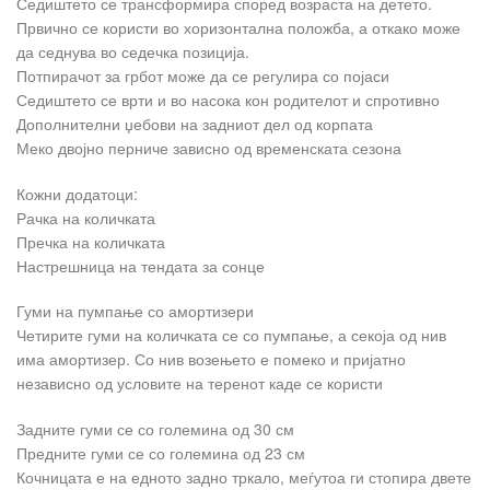
Седиштето се трансформира според возраста на детето.
Првично се користи во хоризонтална положба, а откако може
да седнува во седечка позиција.
Потпирачот за грбот може да се регулира со појаси
Седиштето се врти и во насока кон родителот и спротивно
Дополнителни џебови на задниот дел од корпата
Меко двојно перниче зависно од временската сезона
Кожни додатоци:
Рачка на количката
Пречка на количката
Настрешница на тендата за сонце
Гуми на пумпање со амортизери
Четирите гуми на количката се со пумпање, а секоја од нив
има амортизер. Со нив возењето е помеко и пријатно
независно од условите на теренот каде се користи
Задните гуми се со големина од 30 см
Предните гуми се со големина од 23 см
Кочницата е на едното задно тркало, меѓутоа ги стопира двете