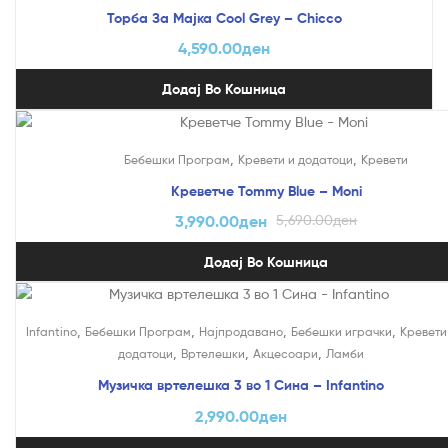
Торба За Мајка Cool Grey – Chicco
4,590.00
ден
Додај Во Кошница
На Попуст!
,
,
Бебешки Програм
Кревети и додатоци
Кревети
Креветче Tommy Blue – Moni
3,990.00
ден
5,690.00
ден
Додај Во Кошница
,
,
,
,
Infantino
Бебешки Програм
Најпродавано
Бебешки играчки
Кревети
,
,
,
додатоци
Вртелешки
Акцесоари
Ламби
Музичка вртелешка 3 во 1 Сина – Infantino
2,990.00
ден