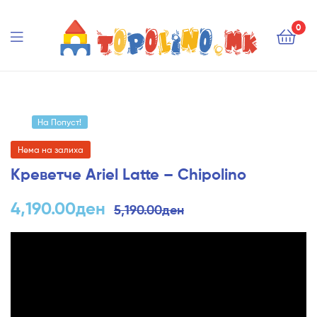
Topolino.mk
0
Topolino.mk
На Попуст!
Нема на залиха
Креветче Ariel Latte – Chipolino
4,190.00
ден
5,190.00
ден