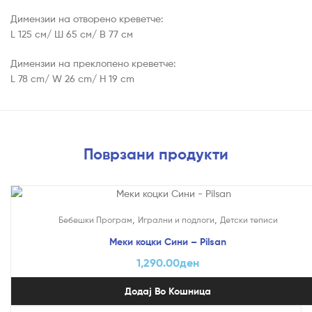
Димензии на отворено креветче:
L 125 см/ Ш 65 см/ В 77 см
Димензии на преклопено креветче:
L 78 cm/ W 26 cm/ H 19 cm
Поврзани продукти
,
,
Бебешки Програм
Игрални и подлоги
Детски теписи
Меки коцки Сини – Pilsan
1,290.00
ден
Додај Во Кошница