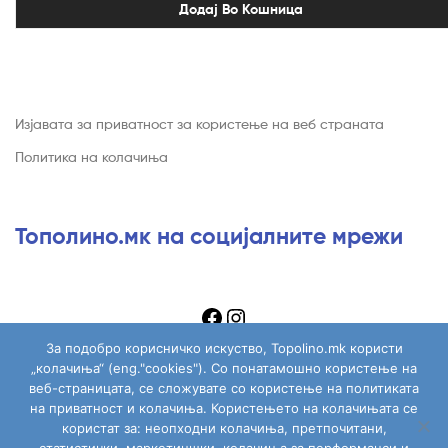
Додај Во Кошница
Изјавата за приватност за користење на веб страната
Политика на колачиња
Тополино.мк на социјалните мрежи
За подобро корисничко искуство, Topolino.mk користи
„колачиња“ (eng."cookies"). Со понатамошно користење на
веб-страницата, се сложувате со користење на политиката
на приватност и колачиња. Користењето на колачињата се
Copyright © 2026
Topolino.mk
. All Rights Reserved.
користат за: неопходни колачиња, претпочитани,