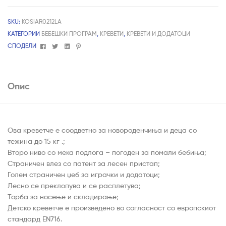
SKU:
KOSIAR0212LA
КАТЕГОРИИ
БЕБЕШКИ ПРОГРАМ
,
КРЕВЕТИ
,
КРЕВЕТИ И ДОДАТОЦИ
Facebook
Twitter
Linkedin
Pinterest
СПОДЕЛИ
Опис
Ова креветче е соодветно за новороденчиња и деца со
тежина до 15 кг .;
Второ ниво со мека подлога – погоден за помали бебиња;
Страничен влез со патент за лесен пристап;
Голем страничен џеб за играчки и додатоци;
Лесно се преклопува и се расплетува;
Торба за носење и складирање;
Детско креветче е произведено во согласност со европскиот
стандард EN716.