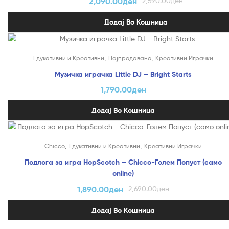
2,090.00
ден
2,590.00
ден
Додај Во Кошница
,
,
Едукативни и Креативни
Најпродавано
Креативни Играчки
Музичка играчка Little DJ – Bright Starts
1,790.00
ден
Додај Во Кошница
На Попуст!
,
,
Chicco
Едукативни и Креативни
Креативни Играчки
Подлога за игра HopScotch – Chicco-Голем Попуст (само
online)
1,890.00
ден
2,690.00
ден
Додај Во Кошница