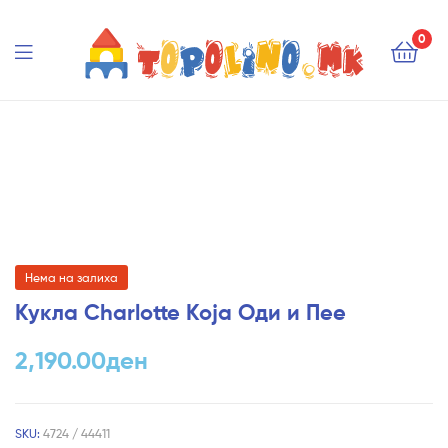
Topolino.mk
0
Topolino.mk
Нема на залиха
Кукла Charlotte Која Оди и Пее
2,190.00
ден
SKU:
4724 / 44411