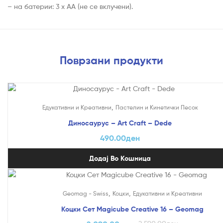
– на батерии: 3 x AA (не се вклучени).
Поврзани продукти
,
Едукативни и Креативни
Пастелин и Кинетички Песок
Диносаурус – Art Craft – Dede
490.00
ден
Додај Во Кошница
На Попуст!
,
,
Geomag - Swiss
Коцки
Едукативни и Креативни
Коцки Сет Magicube Creative 16 – Geomag