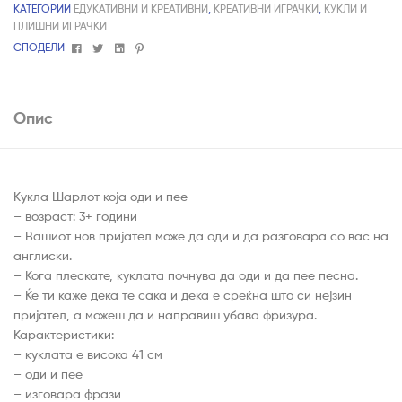
КАТЕГОРИИ
ЕДУКАТИВНИ И КРЕАТИВНИ
,
КРЕАТИВНИ ИГРАЧКИ
,
КУКЛИ И
ПЛИШНИ ИГРАЧКИ
Facebook
Twitter
Linkedin
Pinterest
СПОДЕЛИ
Опис
Кукла Шарлот која оди и пее
– возраст: 3+ години
– Вашиот нов пријател може да оди и да разговара со вас на
англиски.
– Кога плескате, куклата почнува да оди и да пее песна.
– Ќе ти каже дека те сака и дека е среќна што си нејзин
пријател, а можеш да и направиш убава фризура.
Карактеристики:
– куклата е висока 41 см
– оди и пее
– изговара фрази