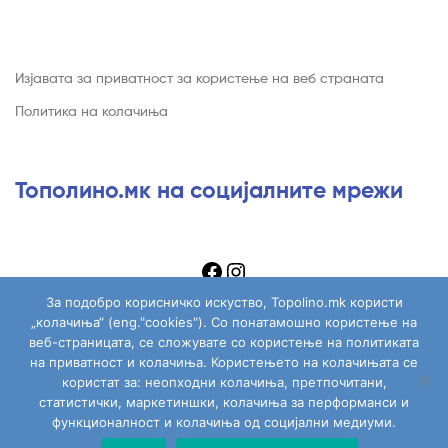
Изјавата за приватност за користење на веб страната
Политика на колачиња
Тополино.мк на социјалните мрежи
За подобро корисничко искуство, Topolino.mk користи
„колачиња“ (eng."cookies"). Со понатамошно користење на
веб-страницата, се сложувате со користење на политиката
на приватност и колачиња. Користењето на колачињата се
Copyright © 2026
Topolino.mk
. All Rights Reserved.
користат за: неопходни колачиња, претпочитани,
статистички, маркетиншки, колачиња за перформанси и
функционалност и колачиња од социјални медиуми.