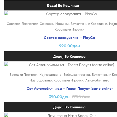
Додај Во Кошница
,
,
Сортери-Лавиринти-Сензорни Масички
Едукативни и Креативни
Најп
Креативни Играчки
Сортер сложувалка – PlayGo
990.00
ден
Додај Во Кошница
На Попуст!
,
,
,
Бебешки Програм
Најпродавано
Бебешки играчки
Едукативни и Кр
,
,
Најпродавано
Креативни Играчки
Автомобилчиња
Сет Автомобилчиња – Голем Попуст (само online)
390.00
ден
990.00
ден
Додај Во Кошница