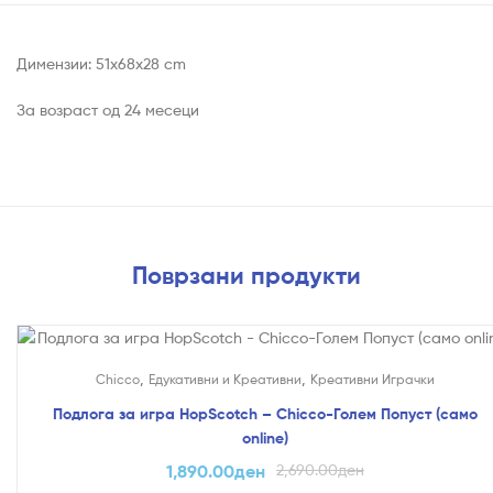
Димензии: 51x68x28 cm
За возраст од 24 месеци
Поврзани продукти
На Попуст!
,
,
Chicco
Едукативни и Креативни
Креативни Играчки
Подлога за игра HopScotch – Chicco-Голем Попуст (само
online)
1,890.00
ден
2,690.00
ден