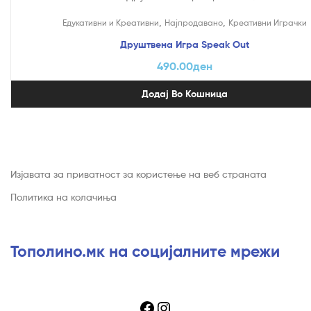
,
,
Едукативни и Креативни
Најпродавано
Креативни Играчки
Друштвена Игра Speak Out
490.00
ден
Додај Во Кошница
Изјавата за приватност за користење на веб страната
Политика на колачиња
Тополино.мк на социјалните мрежи