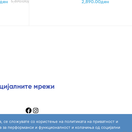
ден
5,690.00
ден
2,890.00
ден
оцијалните мрежи
а, се сложувате со користење на политиката на приватност и
а за перформанси и функционалност и колачиња од социјални