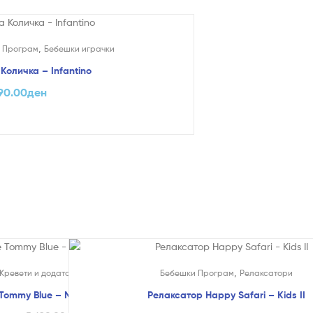
,
 Програм
Бебешки играчки
Количка – Infantino
90.00
ден
,
,
Кревети и додатоци
Кревети
Бебешки Програм
Релаксатори
Tommy Blue – Moni
Релаксатор Happy Safari – Kids II