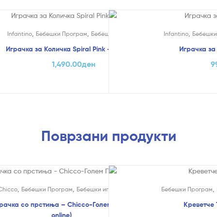
,
,
,
Infantino
Бебешки Програм
Бебешки играчки
Infantino
Бебешки
Играчка за Количка Spiral Pink – Infantino
Играчка за 
1,490.00
ден
9
Поврзани продукти
!
На Попуст!
,
,
,
Chicco
Бебешки Програм
Бебешки играчки
Бебешки Програм
рачка со прстиња – Chicco-Голем Попуст (само
Креветче 
online)