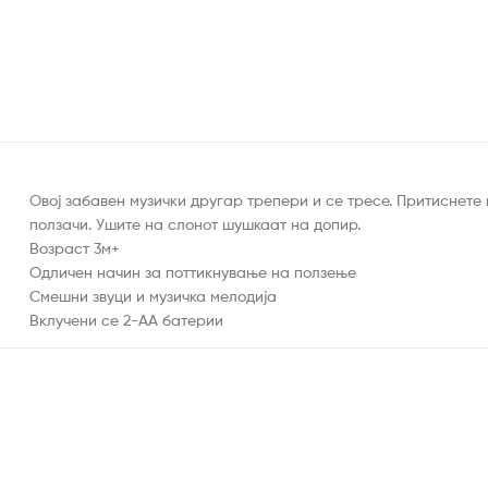
Овој забавен музички другар трепери и се тресе. Притиснете 
ползачи. Ушите на слонот шушкаат на допир.
Возраст 3м+
Одличен начин за поттикнување на ползење
Смешни звуци и музичка мелодија
Вклучени се 2-AA батерии