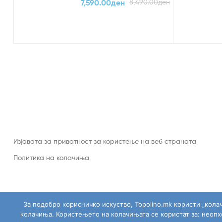
7,590.00
ден
8,490.00
ден
Изјавата за приватност за користење на веб страната
Политика на колачиња
За подобро корисничко искуство, Topolino.mk користи „кола
колачиња. Користењето на колачињата се користат за: неоп