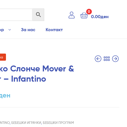
0
0.00
ден
ор
За нас
Контакт
ха
ко Слонче Mover &
 – Infantino
990.00
590.00
ден
ден
ден
ANTINO
,
БЕБЕШКИ ИГРАЧКИ
,
БЕБЕШКИ ПРОГРАМ