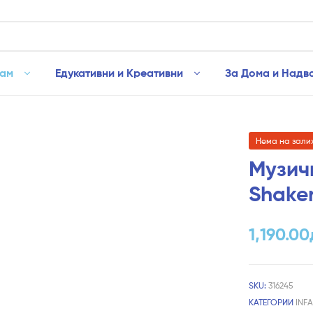
рам
Едукативни и Креативни
За Дома и Надв
Нема на зали
Музич
Shaker
1,190.00
SKU:
316245
КАТЕГОРИИ
INF