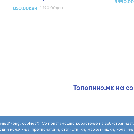
3,990.00
850.00
ден
1,190.00
ден
Тополино.мк на с
чиња“ (eng."cookies"). Со понатамошно користење на веб-страницат
ходни колачиња, претпочитани, статистички, маркетиншки, колачињ