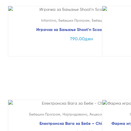
,
,
Infantino
Бебешки Програм
Бебешки играчки
Играчка за Бањање Shoot’n Scoop – Infantino
790.00
ден
На Попуст!
На Попуст
,
,
,
Бебешки Програм
Најпродавано
Акцесоари
Ваги
Електронска Вага за Бебе – Chicco
Фарма иг