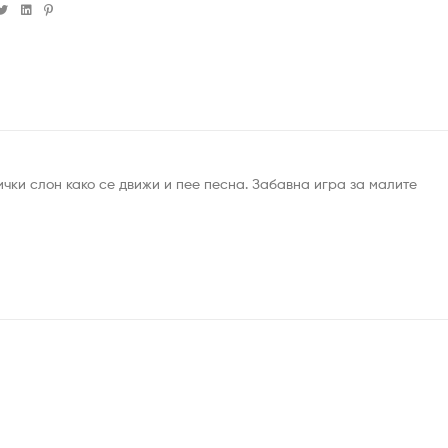
cebook
Twitter
Linkedin
Pinterest
зички слон како се движи и пее песна. Забавна игра за малите