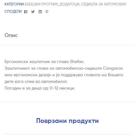
КАТЕГОРИИ
БЕБЕШКИ ПРОГРАМ
,
ДОДАТОЦИ
,
СЕДИШТА ЗА АВТОМОБИЛ
Facebook
Twitter
Linkedin
Pinterest
СПОДЕЛИ
Опис
Ергономски заштитник за глава Shelter.
Заштитникот за глава за автомобилско седиште Cangaroo
има ергономски дизајн и ја поддржува главата на Вашето
дете кога спие во автомобилот.
Погоден е за деца од: 0-12 месеци.
Поврзани продукти