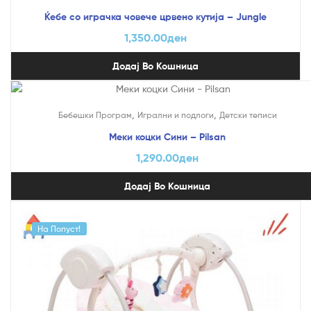
Ќебе со играчка човече црвено кутија – Jungle
1,350.00
ден
Додај Во Кошница
,
,
Бебешки Програм
Игрални и подлоги
Детски теписи
Меки коцки Сини – Pilsan
1,290.00
ден
Додај Во Кошница
На Попуст!