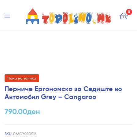
Topolino.mk
0
Topolino.mk
Нема на залиха
Перниче Ергономско за Седиште во
Автомобил Grey – Cangaroo
790.00
ден
SKU:
066CYS00516