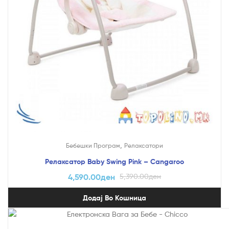
,
Бебешки Програм
Релаксатори
Релаксатор Baby Swing Pink – Cangaroo
4,590.00
ден
5,390.00
ден
Додај Во Кошница
На Попуст!