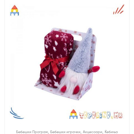
,
,
,
Бебешки Програм
Бебешки играчки
Акцесоари
Ќебиња