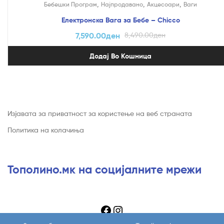
,
,
,
Бебешки Програм
Најпродавано
Акцесоари
Ваги
Електронска Вага за Бебе – Chicco
7,590.00
ден
8,490.00
ден
Додај Во Кошница
Изјавата за приватност за користење на веб страната
Политика на колачиња
Тополино.мк на социјалните мрежи