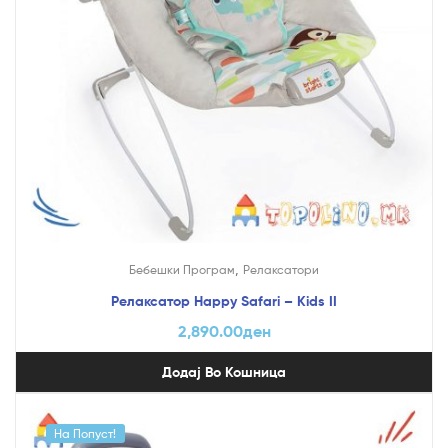
,
Бебешки Програм
Релаксатори
Релаксатор Happy Safari – Kids II
2,890.00
ден
Додај Во Кошница
На Попуст!