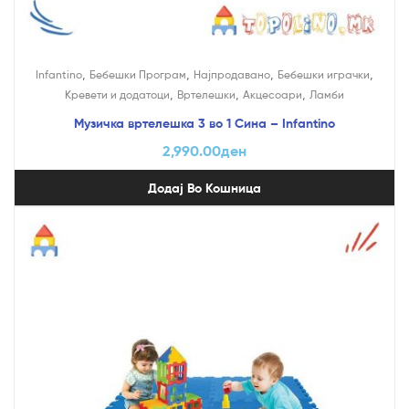
,
,
,
,
Infantino
Бебешки Програм
Најпродавано
Бебешки играчки
,
,
,
Кревети и додатоци
Вртелешки
Акцесоари
Ламби
Музичка вртелешка 3 во 1 Сина – Infantino
2,990.00
ден
Додај Во Кошница