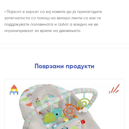
• Појасот е корсет со кој можете да ја прилагодите
затегнатоста со помош на велкро ленти со кои ги
поддржувате половината и грбот а воедно не ве
ограничуиваат за време на движењето.
Поврзани продукти