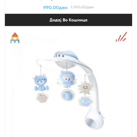
990.00
ден
1,190.00
ден
Додај Во Кошница