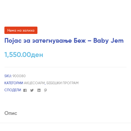
Нема на залиха
Појас за затегнување Беж – Baby Jem
1,550.00
ден
SKU:
900080
КАТЕГОРИИ
АКЦЕСОАРИ
,
БЕБЕШКИ ПРОГРАМ
Facebook
Twitter
Linkedin
Pinterest
СПОДЕЛИ
Опис