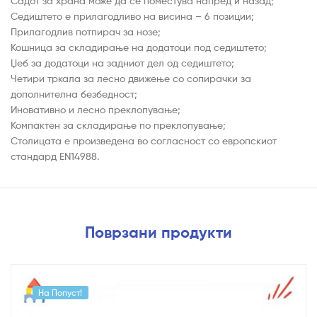
Садот за храна може да се поместува напред и назад;
Седиштето е прилагодливо на висина – 6 позиции;
Прилагодлив потпирач за нозе;
Кошница за складирање на додатоци под седиштето;
Џеб за додатоци на задниот дел од седиштето;
Четири тркала за лесно движење со сопирачки за
дополнителна безбедност;
Иновативно и лесно преклопување;
Компактен за складирање по преклопување;
Столицата е произведена во согласност со европскиот
стандард EN14988.
Поврзани продукти
На Попуст!