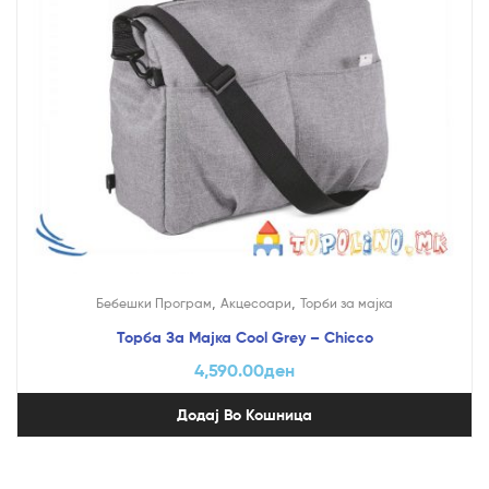
,
,
Бебешки Програм
Акцесоари
Торби за мајка
Торба За Мајка Cool Grey – Chicco
4,590.00
ден
Додај Во Кошница