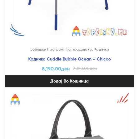
,
,
Бебешки Програм
Најпродавано
Кадички
Кадичка Cuddle Bubble Ocean – Chicco
8,190.00
ден
9,390.00
ден
Додај Во Кошница