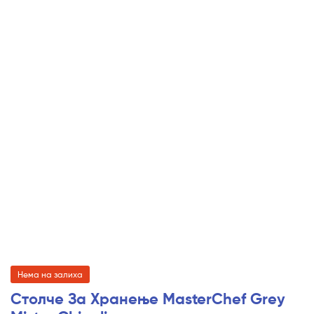
Нема на залиха
Столче За Хранење MasterChef Grey