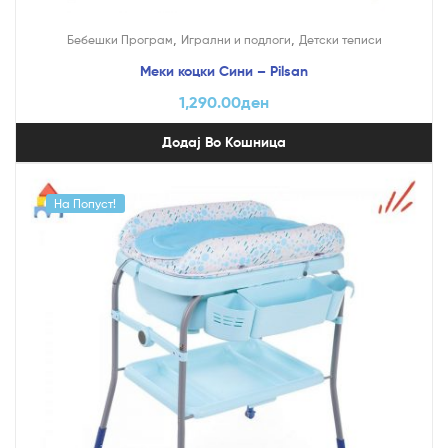
,
,
Бебешки Програм
Игрални и подлоги
Детски теписи
Меки коцки Сини – Pilsan
1,290.00
ден
Додај Во Кошница
На Попуст!