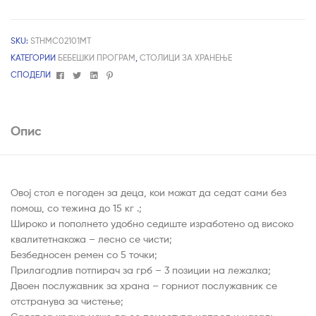
SKU:
STHMC02101MT
КАТЕГОРИИ
БЕБЕШКИ ПРОГРАМ
,
СТОЛИЦИ ЗА ХРАНЕЊЕ
Facebook
Twitter
Linkedin
Pinterest
СПОДЕЛИ
Опис
Овој стол е погоден за деца, кои можат да седат сами без
помош, со тежина до 15 кг .;
Широко и пополнето удобно седиште изработено од високо
квалитетнакожа – лесно се чисти;
Безбедносен ремен со 5 точки;
Прилагодлив потпирач за грб – 3 позиции на лежалка;
Двоен послужавник за храна – горниот послужавник се
отстранува за чистење;