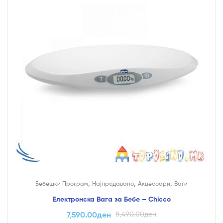
,
,
,
Бебешки Програм
Најпродавано
Акцесоари
Ваги
Електронска Вага за Бебе – Chicco
7,590.00
ден
8,490.00
ден