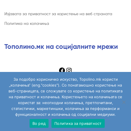
Изјавата за приватност за користење на веб страната
Политика на колачиња
Тополино.мк на социјалните мрежи
За подобро корисничко искуство, Topolino.mk користи
„колачиња“ (eng."cookies"). Со понатамошно користење на
веб-страницата, се сложувате со користење на политиката
на приватност и колачиња. Користењето на колачињата се
Copyright © 2026
Topolino.mk
. All Rights Reserved.
користат за: неопходни колачиња, претпочитани,
статистички, маркетиншки, колачиња за перформанси и
функционалност и колачиња од социјални медиуми.
Во ред
Политика за приватност
Сите играчки
Моја сметка
Пребарај