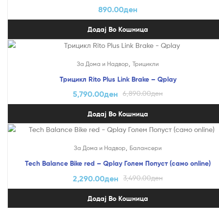
890.00
ден
Додај Во Кошница
На Попуст!
,
За Дома и Надвор
Трицикли
Трицикл Rito Plus Link Brake – Qplay
5,790.00
ден
6,890.00
ден
Додај Во Кошница
На Попуст!
,
За Дома и Надвор
Балансери
Tech Balance Bike red – Qplay Голем Попуст (само online)
2,290.00
ден
3,490.00
ден
Додај Во Кошница