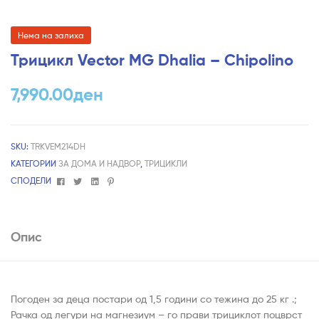
Нема на залиха
Трицикл Vector MG Dhalia – Chipolino
7,990.00
ден
SKU:
TRKVEM214DH
КАТЕГОРИИ
ЗА ДОМА И НАДВОР
,
ТРИЦИКЛИ
Facebook
Twitter
Linkedin
Pinterest
СПОДЕЛИ
Опис
Погоден за деца постари од 1,5 години со тежина до 25 кг .;
Рачка од легури на магнезиум – го прави трициклот поцврст