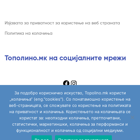
Изјавата за приватност за користење на веб страната
Политика на колачиња
Тополино.мк на социјалните мрежи
За подобро корисничко искуство, Topolino.mk користи
„колачиња“ (eng."cookies"). Со понатамошно користење на
веб-страницата, се сложувате со користење на политиката
на приватност и колачиња. Користењето на колачињата се
Copyright © 2026
Topolino.mk
. All Rights Reserved.
користат за: неопходни колачиња, претпочитани,
статистички, маркетиншки, колачиња за перформанси и
функционалност и колачиња од социјални медиуми.
Во ред
Политика за приватност