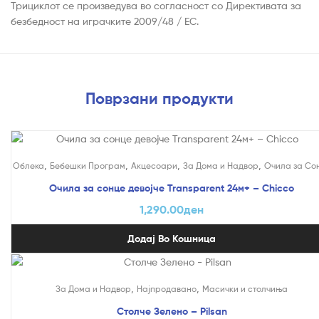
Трициклот се произведува во согласност со Директивата за
безбедност на играчките 2009/48 / EC.
Поврзани продукти
,
,
,
,
Облека
Бебешки Програм
Акцесоари
За Дома и Надвор
Очила за Со
Очила за сонце девојче Transparent 24м+ – Chicco
1,290.00
ден
Додај Во Кошница
,
,
За Дома и Надвор
Најпродавано
Mасички и столчиња
Столче Зелено – Pilsan