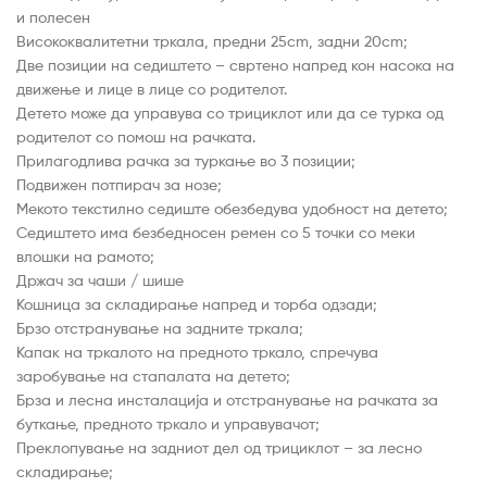
и полесен
Висококвалитетни тркала, предни 25cm, задни 20cm;
Две позиции на седиштето – свртено напред кон насока на
движење и лице в лице со родителот.
Детето може да управува со трициклот или да се турка од
родителот со помош на рачката.
Прилагодлива рачка за туркање во 3 позиции;
Подвижен потпирач за нозе;
Мекото текстилно седиште обезбедува удобност на детето;
Седиштето има безбедносен ремен со 5 точки со меки
влошки на рамото;
Држач за чаши / шише
Кошница за складирање напред и торба одзади;
Брзо отстранување на задните тркала;
Капак на тркалото на предното тркало, спречува
заробување на стапалата на детето;
Брза и лесна инсталација и отстранување на рачката за
буткање, предното тркало и управувачот;
Преклопување на задниот дел од трициклот – за лесно
складирање;