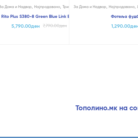
!
На Попуст!
,
,
,
,
За Дома и Надвор
Најпродавано
Трицикли
За Дома и Надвор
Најпродавано
Rito Plus S380-8 Green Blue Link Brake – QPlay
Фотеља фудб
5,790.00
ден
7,790.00
ден
1,290.00
де
Тополино.мк на с