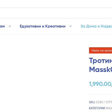
рам
Едукативни и Креативни
За Дома и Надв
Нема на зали
Троти
Massk
1,990.00
SKU:
5589 / 077
КАТЕГОРИИ
MAX