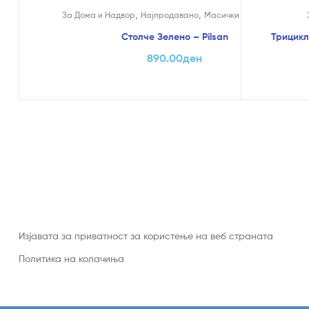
На Попуст
,
,
За Дома и Надвор
Најпродавано
Mасички и столчиња
Столче Зелено – Pilsan
Трицикл 
890.00
ден
Изјавата за приватност за користење на веб страната
Политика на колачиња