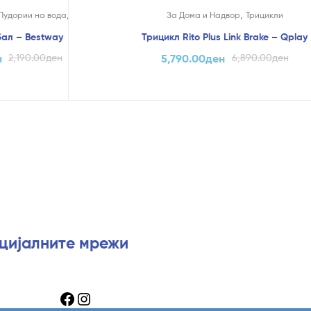
На Попуст!
,
,
,
Лудории на вода
Фотељи
Додатоци
За Дома и Надвор
Трицикли
ал – Bestway
Трицикл Rito Plus Link Brake – Qplay
н
2,190.00
ден
5,790.00
ден
6,890.00
ден
оцијалните мрежи