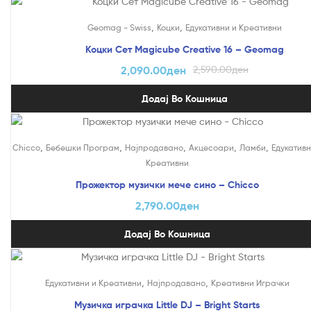
На Попуст!
,
,
Geomag - Swiss
Коцки
Едукативни и Креативни
Коцки Сет Magicube Creative 16 – Geomag
2,090.00
ден
2,590.00
ден
Додај Во Кошница
,
,
,
,
,
Chicco
Бебешки Програм
Најпродавано
Акцесоари
Ламби
Едукативн
Креативни
Прожектор музички мече сино – Chicco
2,790.00
ден
Додај Во Кошница
,
,
Едукативни и Креативни
Најпродавано
Креативни Играчки
Музичка играчка Little DJ – Bright Starts