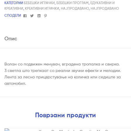
КАТЕГОРИИ
БЕБЕШКИ ИГРАЧКИ
,
БЕБЕШКИ ПРОГРАМ
,
ЕДУКАТИВНИ И
КРЕАТИВНИ
,
КРЕАТИВНИ ИГРАЧКИ
,
НАЈПРОДАВАНО
,
НАЈПРОДАВАНО
Facebook
Twitter
Linkedin
Pinterest
СПОДЕЛИ
Опис
Волан со подвижен менувач, вградена тропалка и свирка.
3 светла што трепкаат со реални звучни ефекти и мелодии.
Лента за лесно прицврстување на количка или седиште за
автомобил.
Поврзани продукти