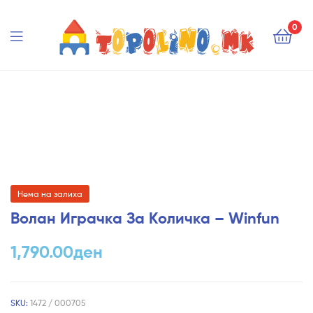
Topolino.mk
0
Topolino.mk
Нема на залиха
Волан Играчка За Количка – Winfun
1,790.00
ден
SKU:
1472 / 000705