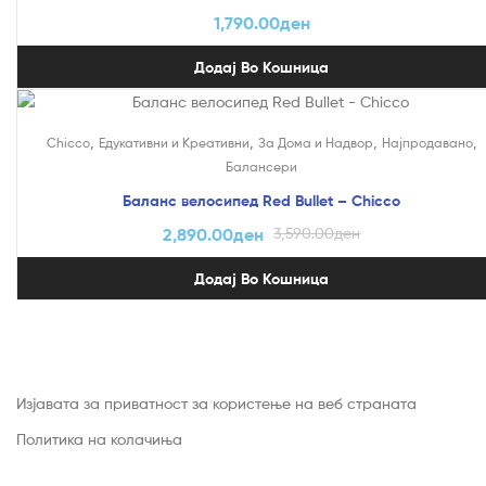
1,790.00
ден
Додај Во Кошница
На Попуст!
,
,
,
,
Chicco
Едукативни и Креативни
За Дома и Надвор
Најпродавано
Балансери
Баланс велосипед Red Bullet – Chicco
2,890.00
ден
3,590.00
ден
Додај Во Кошница
Изјавата за приватност за користење на веб страната
Политика на колачиња