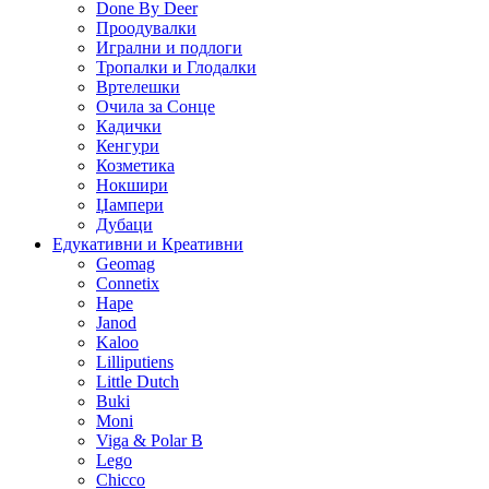
Done By Deer
Проодувалки
Игрални и подлоги
Тропалки и Глодалки
Вртелешки
Очила за Сонце
Кадички
Кенгури
Козметика
Нокшири
Џампери
Дубаци
Едукативни и Креативни
Geomag
Connetix
Hape
Janod
Kaloo
Lilliputiens
Little Dutch
Buki
Moni
Viga & Polar B
Lego
Chicco