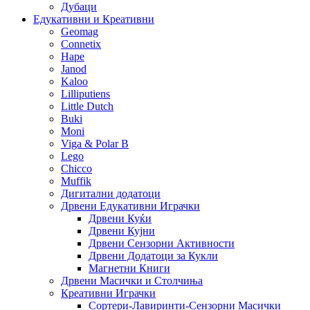
Дубаци
Едукативни и Креативни
Geomag
Connetix
Hape
Janod
Kaloo
Lilliputiens
Little Dutch
Buki
Moni
Viga & Polar B
Lego
Chicco
Muffik
Дигитални додатоци
Дрвени Едукативни Играчки
Дрвени Куќи
Дрвени Кујни
Дрвени Сензорни Активности
Дрвени Додатоци за Кукли
Магнетни Книги
Дрвени Масички и Столчиња
Креативни Играчки
Сортери-Лавиринти-Сензорни Масички