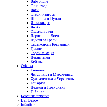
Babyphone
Топломери
Ваги
Стерилизатори
Шишиња и Цуцли
Инхалатори
Ламби
Овлажнувачи
Перници за Доење
Пумпи за Гради
Силиконски Брадавици
Градници
Торби за мајка
Перничиња
Ќебиња
Облека
Капчиња
Лигавчиња и Марамчиња
Хулахопчиња и Чорапчиња
Бањарки
Пелени и Прекривки
Гаќички
Бебешки играчки
Bali Bazoo
Infantino