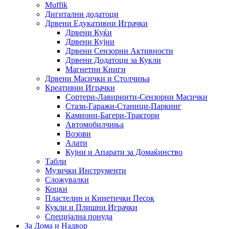
Muffik
Дигитални додатоци
Дрвени Едукативни Играчки
Дрвени Куќи
Дрвени Кујни
Дрвени Сензорни Активности
Дрвени Додатоци за Кукли
Магнетни Книги
Дрвени Масички и Столчиња
Креативни Играчки
Сортери-Лавиринти-Сензорни Масички
Стази-Гаражи-Станици-Паркинг
Камиони-Багери-Трактори
Автомобилчиња
Возови
Алати
Кујни и Апарати за Домаќинство
Табли
Музички Инструменти
Сложувалки
Коцки
Пластелин и Кинетички Песок
Кукли и Плишни Играчки
Специјална понуда
За Дома и Надвор