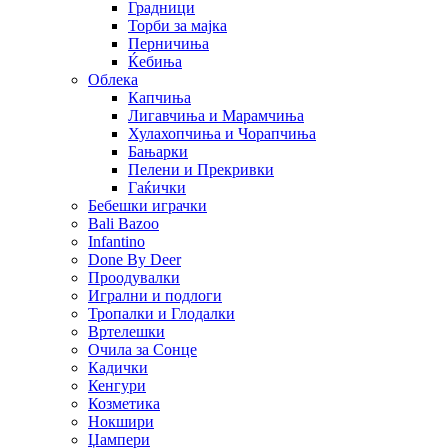
Градници
Торби за мајка
Перничиња
Ќебиња
Облека
Капчиња
Лигавчиња и Марамчиња
Хулахопчиња и Чорапчиња
Бањарки
Пелени и Прекривки
Гаќички
Бебешки играчки
Bali Bazoo
Infantino
Done By Deer
Проодувалки
Игрални и подлоги
Тропалки и Глодалки
Вртелешки
Очила за Сонце
Кадички
Кенгури
Козметика
Нокшири
Џампери