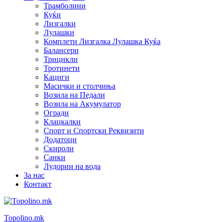
Трамболини
Куќи
Лизгалки
Лулашки
Комплети Лизгалка Лулашка Куќа
Балансери
Трицикли
Тротинети
Кациги
Mасички и столчиња
Возила на Педали
Возила на Акумулатор
Огради
Клацкалки
Спорт и Спортски Реквизити
Додатоци
Скироли
Санки
Лудории на вода
За нас
Контакт
Topolino.mk