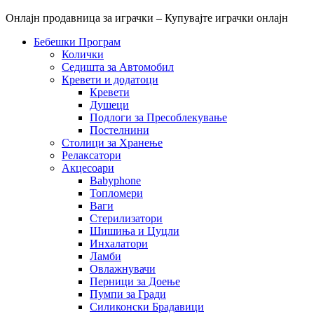
Онлајн продавница за играчки – Купувајте играчки онлајн
Бебешки Програм
Колички
Седишта за Автомобил
Кревети и додатоци
Кревети
Душеци
Подлоги за Пресоблекување
Постелнини
Столици за Хранење
Релаксатори
Акцесоари
Babyphone
Топломери
Ваги
Стерилизатори
Шишиња и Цуцли
Инхалатори
Ламби
Овлажнувачи
Перници за Доење
Пумпи за Гради
Силиконски Брадавици