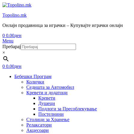
Topolino.mk
Онлајн продавница за играчки – Купувајте играчки онлајн
0
0.00
ден
Menu
Пребарај
×
0
0.00
ден
Бебешки Програм
Колички
Седишта за Автомобил
Кревети и додатоци
Кревети
Душеци
Подлоги за Пресоблекување
Постелнини
Столици за Хранење
Релаксатори
Акцесоари