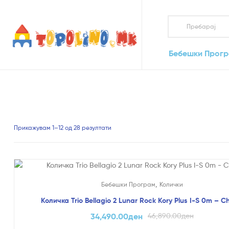
Topolino.mk
Бебешки Прог
Topolino.mk
Онлајн
продавница
за
играчки
–
Купувајте
Прикажувам 1–12 од 28 резултати
играчки
онлајн
На Попуст!
,
Бебешки Програм
Колички
Количка Trio Bellagio 2 Lunar Rock Kory Plus I-S 0m – C
34,490.00
ден
46,890.00
ден