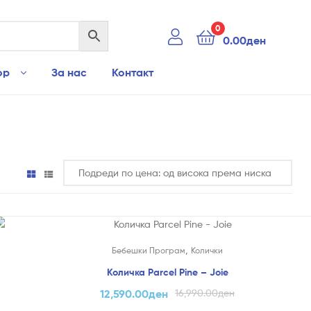
0
0.00
ден
ор
За нас
Контакт
На Попуст!
,
Бебешки Програм
Колички
Количка Parcel Pine – Joie
12,590.00
ден
16,990.00
ден