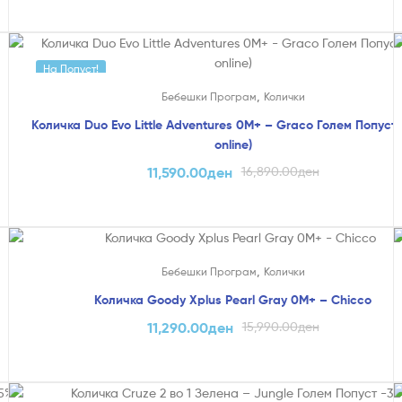
На Попуст!
,
Бебешки Програм
Колички
Количка Duo Evo Little Adventures 0M+ – Graco Голем Попуст
online)
11,590.00
ден
16,890.00
ден
На Попуст!
,
Бебешки Програм
Колички
Количка Goody Xplus Pearl Gray 0M+ – Chicco
11,290.00
ден
15,990.00
ден