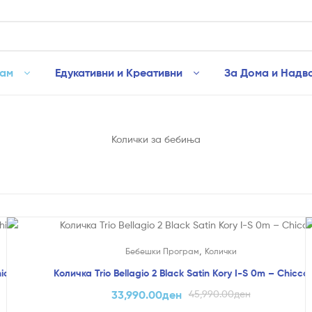
рам
Едукативни и Креативни
За Дома и Надв
Колички за бебиња
На Попуст!
,
Бебешки Програм
Колички
hicco
Количка Trio Bellagio 2 Black Satin Kory I-S 0m – Chicco
33,990.00
ден
45,990.00
ден