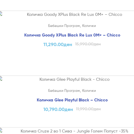
На Попуст!
,
Бебешки Програм
Колички
Количка Goody XPlus Black Re Lux 0M+ – Chicco
 (само
11,290.00
ден
15,990.00
ден
На Попуст!
,
Бебешки Програм
Колички
Количка Glee Playful Black – Chicco
10,790.00
ден
11,990.00
ден