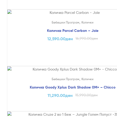
На Попуст!
,
Бебешки Програм
Колички
Количка Parcel Carbon – Joie
12,590.00
ден
16,990.00
ден
На Попуст!
,
Бебешки Програм
Колички
Количка Goody Xplus Dark Shadow 0M+ – Chicco
11,290.00
ден
15,990.00
ден