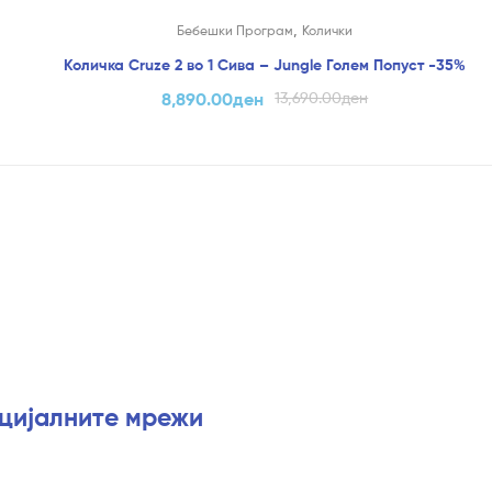
На Попуст!
,
Бебешки Програм
Колички
%
Количка Cruze 2 во 1 Сива – Jungle Голем Попуст -35%
8,890.00
ден
13,690.00
ден
оцијалните мрежи