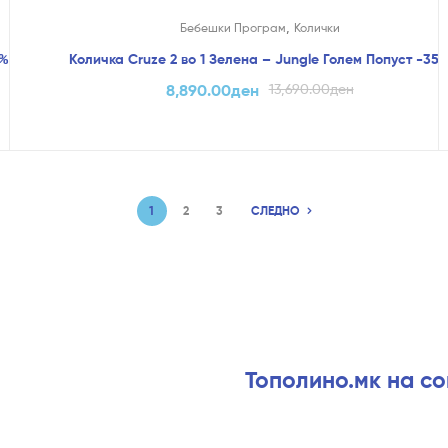
На Попуст!
,
Бебешки Програм
Колички
5%
Количка Cruze 2 во 1 Зелена – Jungle Голем Попуст -35
8,890.00
ден
13,690.00
ден
1
2
3
СЛЕДНО
Тополино.мк на с