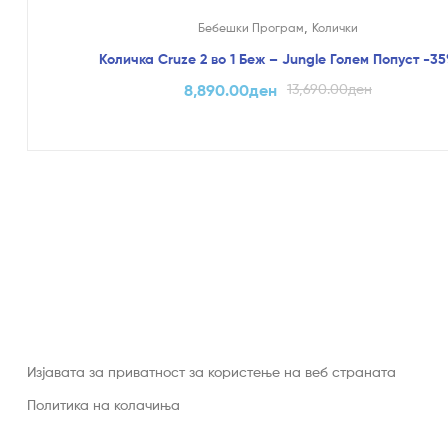
На Попуст!
,
Бебешки Програм
Колички
Количка Cruze 2 во 1 Беж – Jungle Голем Попуст -3
8,890.00
ден
13,690.00
ден
Изјавата за приватност за користење на веб страната
Политика на колачиња