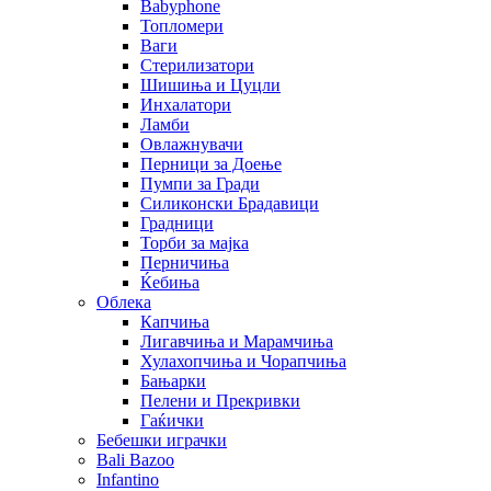
Babyphone
Топломери
Ваги
Стерилизатори
Шишиња и Цуцли
Инхалатори
Ламби
Овлажнувачи
Перници за Доење
Пумпи за Гради
Силиконски Брадавици
Градници
Торби за мајка
Перничиња
Ќебиња
Облека
Капчиња
Лигавчиња и Марамчиња
Хулахопчиња и Чорапчиња
Бањарки
Пелени и Прекривки
Гаќички
Бебешки играчки
Bali Bazoo
Infantino