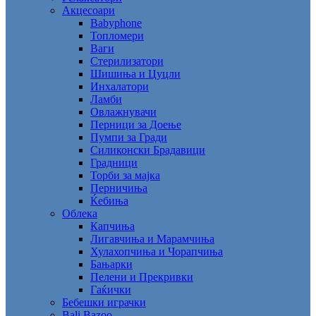
Акцесоари
Babyphone
Топломери
Ваги
Стерилизатори
Шишиња и Цуцли
Инхалатори
Ламби
Овлажнувачи
Перници за Доење
Пумпи за Гради
Силиконски Брадавици
Градници
Торби за мајка
Перничиња
Ќебиња
Облека
Капчиња
Лигавчиња и Марамчиња
Хулахопчиња и Чорапчиња
Бањарки
Пелени и Прекривки
Гаќички
Бебешки играчки
Bali Bazoo