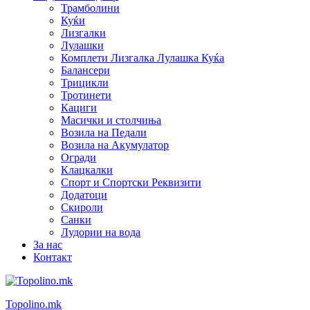
Трамболини
Куќи
Лизгалки
Лулашки
Комплети Лизгалка Лулашка Куќа
Балансери
Трицикли
Тротинети
Кациги
Mасички и столчиња
Возила на Педали
Возила на Акумулатор
Огради
Клацкалки
Спорт и Спортски Реквизити
Додатоци
Скироли
Санки
Лудории на вода
За нас
Контакт
Topolino.mk