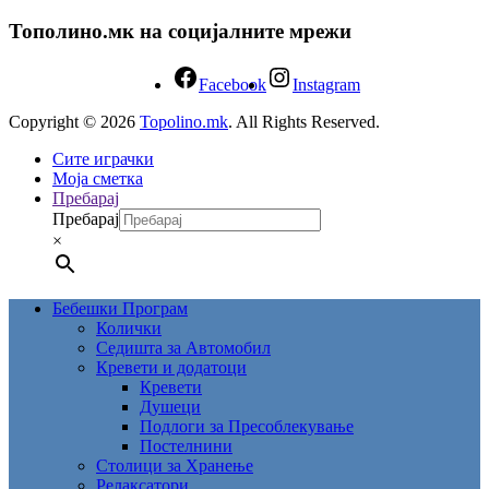
Тополино.мк на социјалните мрежи
Facebook
Instagram
Copyright © 2026
Topolino.mk
. All Rights Reserved.
Сите играчки
Моја сметка
Пребарај
Пребарај
×
Бебешки Програм
Колички
Седишта за Автомобил
Кревети и додатоци
Кревети
Душеци
Подлоги за Пресоблекување
Постелнини
Столици за Хранење
Релаксатори