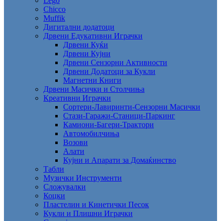
Lego
Chicco
Muffik
Дигитални додатоци
Дрвени Едукативни Играчки
Дрвени Куќи
Дрвени Кујни
Дрвени Сензорни Активности
Дрвени Додатоци за Кукли
Магнетни Книги
Дрвени Масички и Столчиња
Креативни Играчки
Сортери-Лавиринти-Сензорни Масички
Стази-Гаражи-Станици-Паркинг
Камиони-Багери-Трактори
Автомобилчиња
Возови
Алати
Кујни и Апарати за Домаќинство
Табли
Музички Инструменти
Сложувалки
Коцки
Пластелин и Кинетички Песок
Кукли и Плишни Играчки