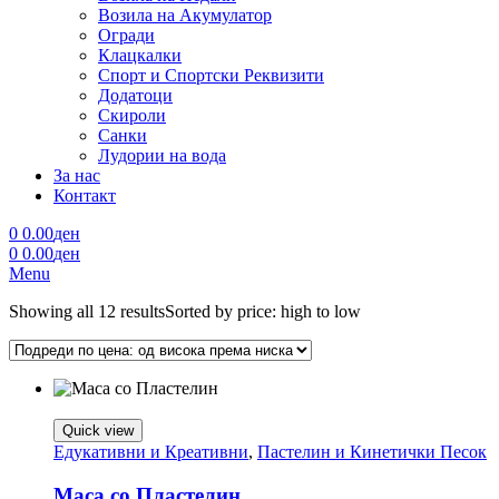
Возила на Акумулатор
Огради
Клацкалки
Спорт и Спортски Реквизити
Додатоци
Скироли
Санки
Лудории на вода
За нас
Контакт
0
0.00
ден
0
0.00
ден
Menu
Showing all 12 results
Sorted by price: high to low
Quick view
Едукативни и Креативни
,
Пастелин и Кинетички Песок
Маса со Пластелин