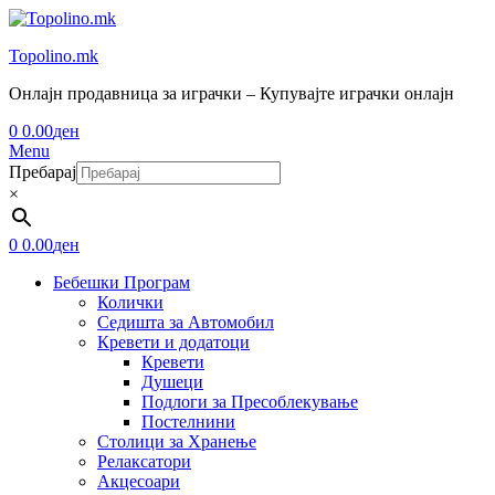
Topolino.mk
Онлајн продавница за играчки – Купувајте играчки онлајн
0
0.00
ден
Menu
Пребарај
×
0
0.00
ден
Бебешки Програм
Колички
Седишта за Автомобил
Кревети и додатоци
Кревети
Душеци
Подлоги за Пресоблекување
Постелнини
Столици за Хранење
Релаксатори
Акцесоари