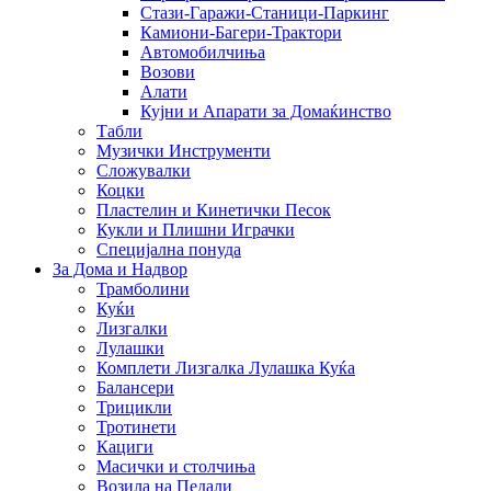
Стази-Гаражи-Станици-Паркинг
Камиони-Багери-Трактори
Автомобилчиња
Возови
Алати
Кујни и Апарати за Домаќинство
Табли
Музички Инструменти
Сложувалки
Коцки
Пластелин и Кинетички Песок
Кукли и Плишни Играчки
Специјална понуда
За Дома и Надвор
Трамболини
Куќи
Лизгалки
Лулашки
Комплети Лизгалка Лулашка Куќа
Балансери
Трицикли
Тротинети
Кациги
Mасички и столчиња
Возила на Педали