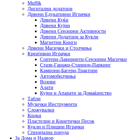
Muffik
Дигитални додатоци
Дрвени Едукативни Играчки
Дрвени Куќи
Дрвени Кујни
Дрвени Сензорни Активности
Дрвени Додатоци за Кукли
Магнетни Книги
Дрвени Масички и Столчиња
Креативни Играчки
Сортери-Лавиринти-Сензорни Масички
Стази-Гаражи-Станици-Паркинг
Камиони-Багери-Трактори
Автомобилчиња
Возови
Алати
Кујни и Апарати за Домаќинство
Табли
Музички Инструменти
Сложувалки
Коцки
Пластелин и Кинетички Песок
Кукли и Плишни Играчки
Специјална понуда
За Дома и Надвор