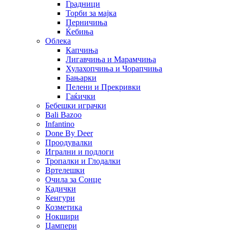
Градници
Торби за мајка
Перничиња
Ќебиња
Облека
Капчиња
Лигавчиња и Марамчиња
Хулахопчиња и Чорапчиња
Бањарки
Пелени и Прекривки
Гаќички
Бебешки играчки
Bali Bazoo
Infantino
Done By Deer
Проодувалки
Игрални и подлоги
Тропалки и Глодалки
Вртелешки
Очила за Сонце
Кадички
Кенгури
Козметика
Нокшири
Џампери