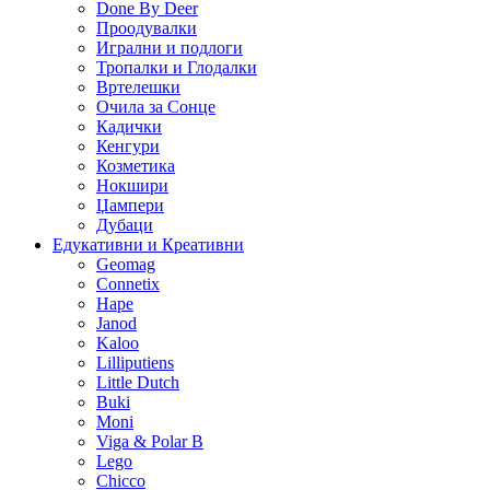
Done By Deer
Проодувалки
Игрални и подлоги
Тропалки и Глодалки
Вртелешки
Очила за Сонце
Кадички
Кенгури
Козметика
Нокшири
Џампери
Дубаци
Едукативни и Креативни
Geomag
Connetix
Hape
Janod
Kaloo
Lilliputiens
Little Dutch
Buki
Moni
Viga & Polar B
Lego
Chicco