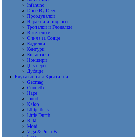
Infantino
Done By Deer
Проодувалки
Игрални и подлоги
Тропалки и Глодалки
Вртелешки
Очила за Сонце
Кадички
Кенгури
Козметика
Нокшири
Џампери
Дубаци
Едукативни и Креативни
Geomag
Connetix
Hape
Janod
Kaloo
Lilliputiens
Little Dutch
Buki
Moni
Viga & Polar B