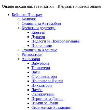
Онлајн продавница за играчки – Купувајте играчки онлајн
Бебешки Програм
Колички
Седишта за Автомобил
Кревети и додатоци
Кревети
Душеци
Подлоги за Пресоблекување
Постелнини
Столици за Хранење
Релаксатори
Акцесоари
Babyphone
Топломери
Ваги
Стерилизатори
Шишиња и Цуцли
Инхалатори
Ламби
Овлажнувачи
Перници за Доење
Пумпи за Гради
Силиконски Брадавици