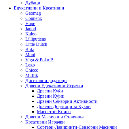
Дубаци
Едукативни и Креативни
Geomag
Connetix
Hape
Janod
Kaloo
Lilliputiens
Little Dutch
Buki
Moni
Viga & Polar B
Lego
Chicco
Muffik
Дигитални додатоци
Дрвени Едукативни Играчки
Дрвени Куќи
Дрвени Кујни
Дрвени Сензорни Активности
Дрвени Додатоци за Кукли
Магнетни Книги
Дрвени Масички и Столчиња
Креативни Играчки
Сортери-Лавиринти-Сензорни Масички