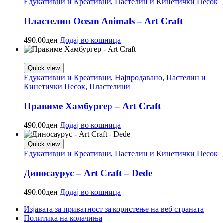
Едукативни и Креативни
,
Пастелин и Кинетички Песок
Пластелин Ocean Animals – Art Craft
490.00
ден
Додај во кошница
Quick view
Едукативни и Креативни
,
Најпродавано
,
Пастелин и
Кинетички Песок
,
Пластелини
Правиме Хамбургер – Art Craft
490.00
ден
Додај во кошница
Quick view
Едукативни и Креативни
,
Пастелин и Кинетички Песок
Диносаурус – Art Craft – Dede
490.00
ден
Додај во кошница
Изјавата за приватност за користење на веб страната
Политика на колачиња