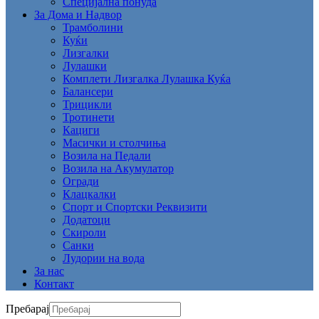
Специјална понуда
За Дома и Надвор
Трамболини
Куќи
Лизгалки
Лулашки
Комплети Лизгалка Лулашка Куќа
Балансери
Трицикли
Тротинети
Кациги
Mасички и столчиња
Возила на Педали
Возила на Акумулатор
Огради
Клацкалки
Спорт и Спортски Реквизити
Додатоци
Скироли
Санки
Лудории на вода
За нас
Контакт
Пребарај