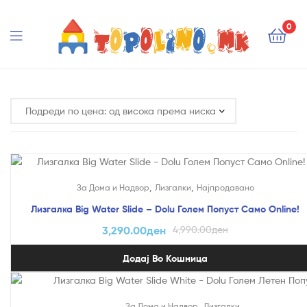
Topolino.mk
0
Topolino.mk
На Попуст!
,
,
За Дома и Надвор
Лизгалки
Најпродавано
Лизгалка Big Water Slide – Dolu Голем Попуст Само Online!
3,290.00
ден
4,990.00
ден
Додај Во Кошница
На Попуст!
,
За Дома и Надвор
Лизгалки