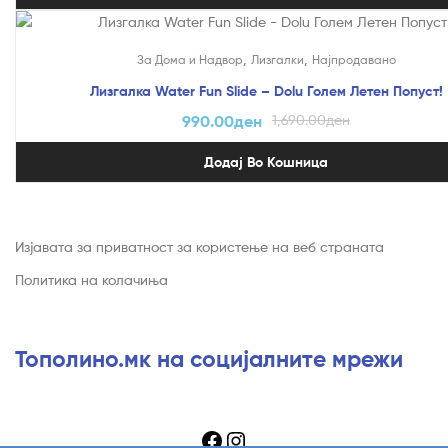
На Попуст!
,
,
За Дома и Надвор
Лизгалки
Најпродавано
Лизгалка Water Fun Slide – Dolu Голем Летен Попуст!
990.00
ден
1,690.00
ден
Додај Во Кошница
Изјавата за приватност за користење на веб страната
Политика на колачиња
Тополино.мк на социјалните мрежи