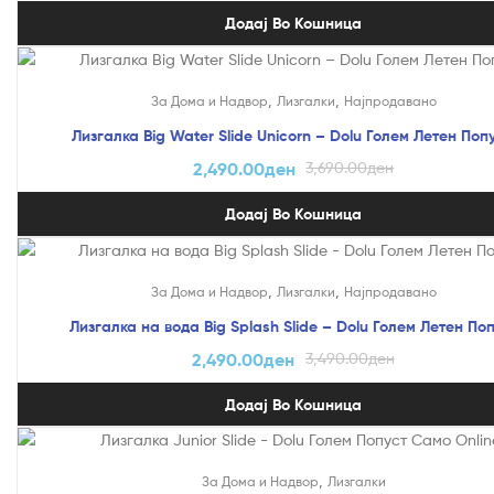
Додај Во Кошница
На Попуст!
,
,
За Дома и Надвор
Лизгалки
Најпродавано
Лизгалка Big Water Slide Unicorn – Dolu Голем Летен Попу
2,490.00
ден
3,690.00
ден
Додај Во Кошница
На Попуст!
,
,
За Дома и Надвор
Лизгалки
Најпродавано
Лизгалка на вода Big Splash Slide – Dolu Голем Летен По
2,490.00
ден
3,490.00
ден
Додај Во Кошница
На Попуст!
,
За Дома и Надвор
Лизгалки