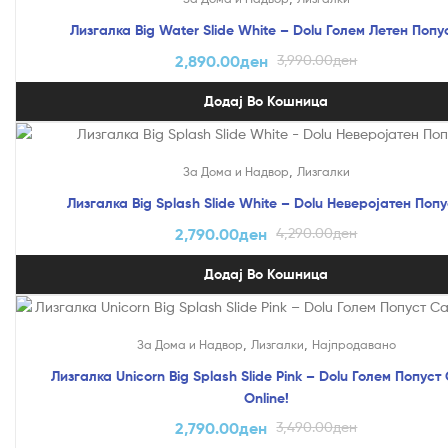
Лизгалка Big Water Slide White – Dolu Голем Летен Попу
2,890.00
ден
3,990.00
ден
Додај Во Кошница
На Попуст!
,
За Дома и Надвор
Лизгалки
Лизгалка Big Splash Slide White – Dolu Неверојатен Попу
2,790.00
ден
4,290.00
ден
Додај Во Кошница
На Попуст!
,
,
За Дома и Надвор
Лизгалки
Најпродавано
Лизгалка Unicorn Big Splash Slide Pink – Dolu Голем Попуст
Online!
2,790.00
ден
3,490.00
ден