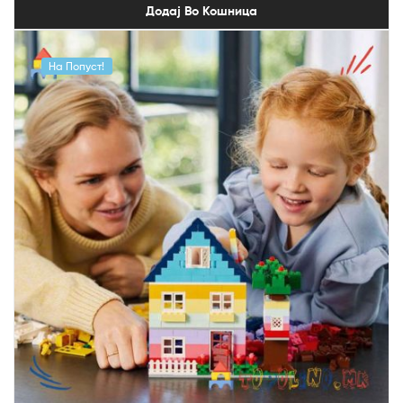
Додај Во Кошница
На Попуст!