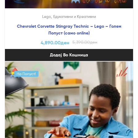
,
Lego
Едукативни и Креативни
Chevrolet Corvette Stingray Technic – Lego – Голем
Попуст (само online)
4,890.00
ден
5,390.00
ден
Додај Во Кошница
На Попуст!