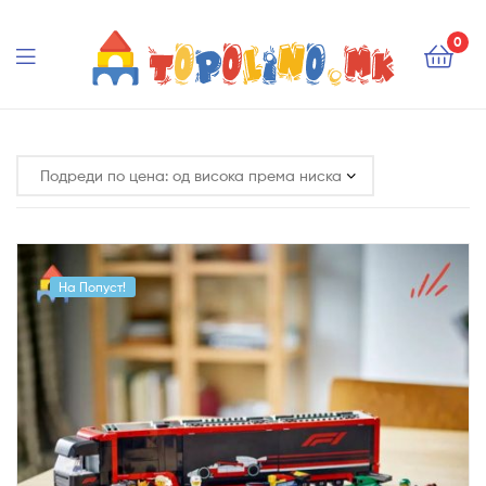
Topolino.mk
0
Topolino.mk
На Попуст!