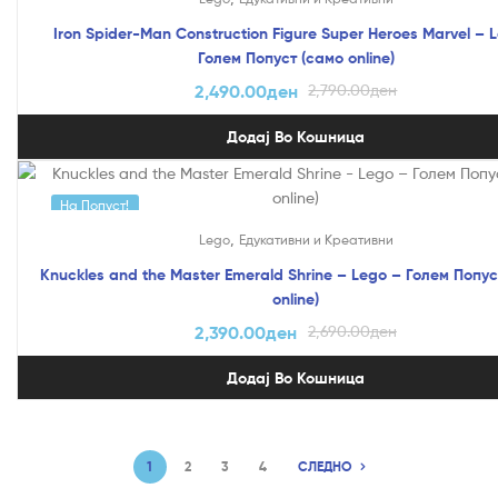
Iron Spider-Man Construction Figure Super Heroes Marvel – 
Голем Попуст (само online)
2,490.00
ден
2,790.00
ден
Додај Во Кошница
На Попуст!
,
Lego
Едукативни и Креативни
Knuckles and the Master Emerald Shrine – Lego – Голем Попус
online)
2,390.00
ден
2,690.00
ден
Додај Во Кошница
1
2
3
4
СЛЕДНО