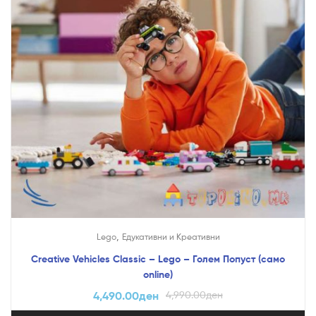
,
Lego
Едукативни и Креативни
Creative Vehicles Classic – Lego – Голем Попуст (само
online)
4,490.00
ден
4,990.00
ден