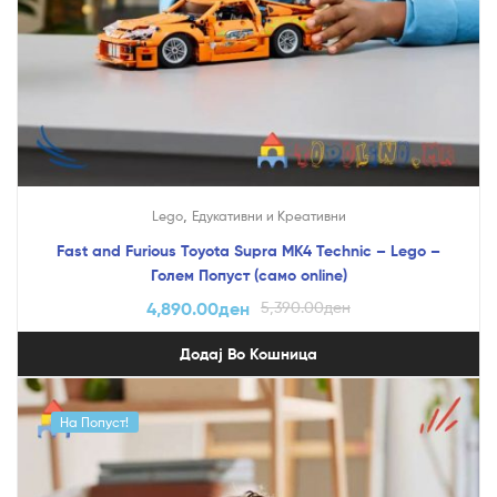
,
Lego
Едукативни и Креативни
Fast and Furious Toyota Supra MK4 Technic – Lego –
Голем Попуст (само online)
4,890.00
ден
5,390.00
ден
Додај Во Кошница
На Попуст!