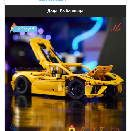
Додај Во Кошница
На Попуст!