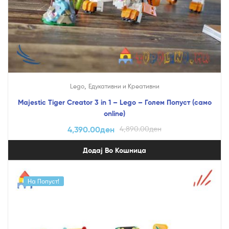
,
Lego
Едукативни и Креативни
Majestic Tiger Creator 3 in 1 – Lego – Голем Попуст (само
online)
4,390.00
ден
4,890.00
ден
Додај Во Кошница
На Попуст!