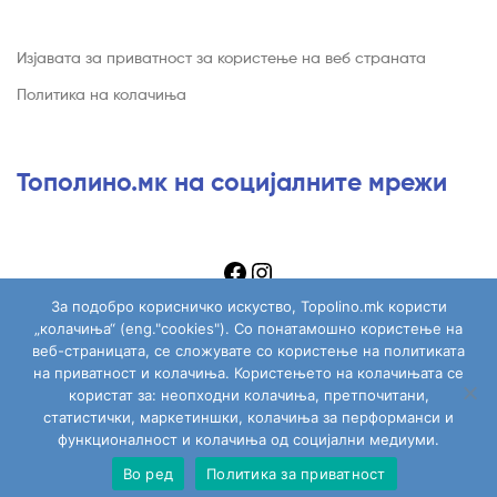
Изјавата за приватност за користење на веб страната
Политика на колачиња
Тополино.мк на социјалните мрежи
За подобро корисничко искуство, Topolino.mk користи
„колачиња“ (eng."cookies"). Со понатамошно користење на
веб-страницата, се сложувате со користење на политиката
на приватност и колачиња. Користењето на колачињата се
Copyright © 2026
Topolino.mk
. All Rights Reserved.
користат за: неопходни колачиња, претпочитани,
статистички, маркетиншки, колачиња за перформанси и
функционалност и колачиња од социјални медиуми.
Во ред
Политика за приватност
Сите играчки
Моја сметка
Пребарај