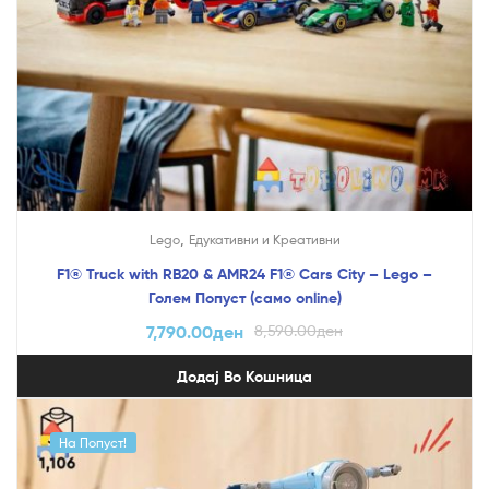
,
Lego
Едукативни и Креативни
F1® Truck with RB20 & AMR24 F1® Cars City – Lego –
Голем Попуст (само online)
7,790.00
ден
8,590.00
ден
Додај Во Кошница
На Попуст!