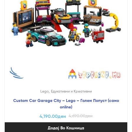
,
Lego
Едукативни и Креативни
Custom Car Garage City – Lego – Голем Попуст (само
online)
4,190.00
ден
4,690.00
ден
Додај Во Кошница