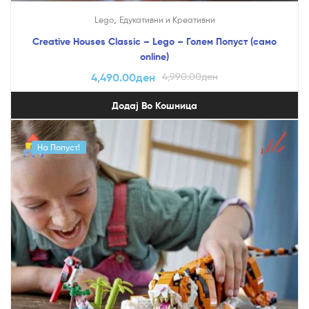
,
Lego
Едукативни и Креативни
Creative Houses Classic – Lego – Голем Попуст (само
online)
4,490.00
ден
4,990.00
ден
Додај Во Кошница
На Попуст!