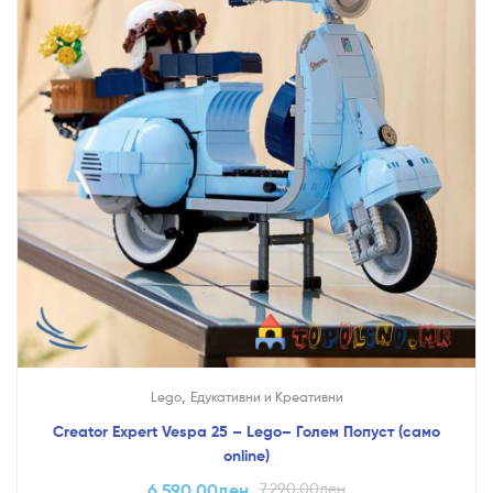
,
Lego
Едукативни и Креативни
Creator Expert Vespa 25 – Lego– Голем Попуст (само
online)
6,590.00
ден
7,290.00
ден