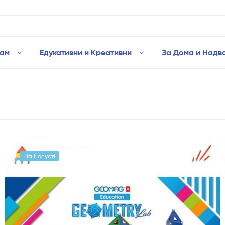
рам
Едукативни и Креативни
За Дома и Надв
На Попуст!