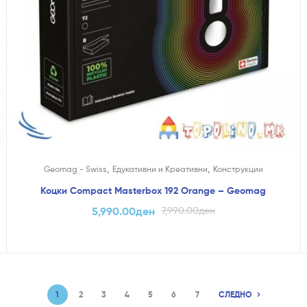
,
,
Geomag - Swiss
Едукативни и Креативни
Конструкции
Коцки Compact Masterbox 192 Orange – Geomag
5,990.00
ден
7,990.00
ден
1
2
3
4
5
6
7
СЛЕДНО