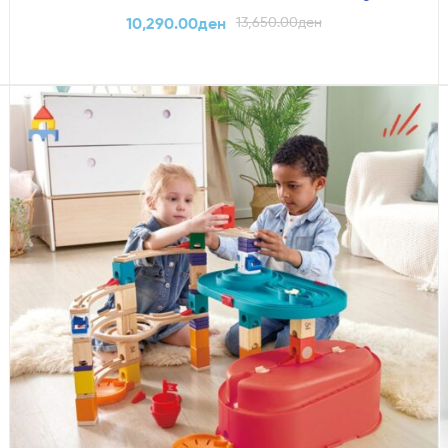
10,290.00
ден
13,650.00
ден