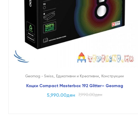
,
,
Geomag - Swiss
Едукативни и Креативни
Конструкции
Коцки Compact Masterbox 192 Glitter– Geomag
5,990.00
ден
7,990.00
ден