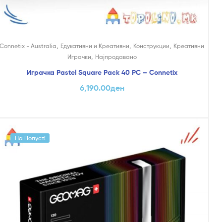
,
,
,
Connetix - Australia
Едукативни и Креативни
Конструкции
Креативни
,
Играчки
Најпродавано
Играчка Pastel Square Pack 40 PC – Connetix
6,190.00
ден
На Попуст!