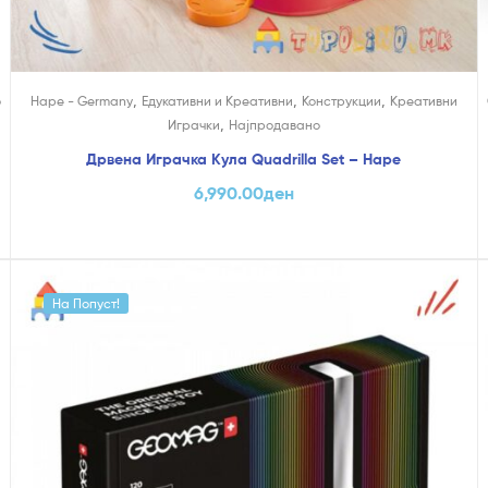
,
,
,
о
Hape - Germany
Едукативни и Креативни
Конструкции
Креативни
,
Играчки
Најпродавано
Дрвена Играчка Кула Quadrilla Set – Hape
6,990.00
ден
На Попуст!