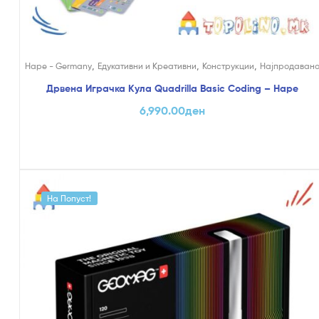
,
,
,
Hape - Germany
Едукативни и Креативни
Конструкции
Најпродаван
Дрвена Играчка Кула Quadrilla Basic Coding – Hape
6,990.00
ден
На Попуст!