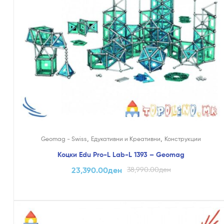
,
,
Geomag - Swiss
Едукативни и Креативни
Конструкции
Коцки Edu Pro-L Lab-L 1393 – Geomag
23,390.00
ден
38,990.00
ден