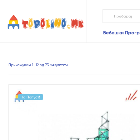
Topolino.mk
Бебешки Прог
Topolino.mk
Онлајн
продавница
за
играчки
Прикажувам 1–12 од 73 резултати
–
Купувајте
играчки
онлајн
На Попуст!