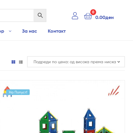
0
0.00
ден
ор
За нас
Контакт
На Попуст!