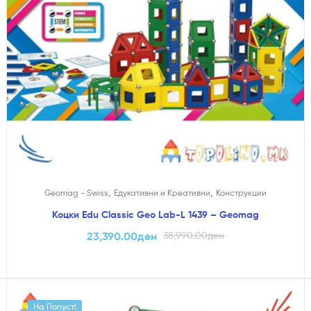
,
,
Geomag - Swiss
Едукативни и Креативни
Конструкции
Коцки Edu Classic Geo Lab-L 1439 – Geomag
23,390.00
ден
38,990.00
ден
На Попуст!