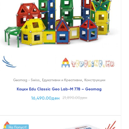
,
,
Geomag - Swiss
Едукативни и Креативни
Конструкции
Коцки Edu Classic Geo Lab-M 778 – Geomag
16,490.00
ден
21,890.00
ден
На Попуст!