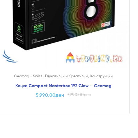
,
,
Geomag - Swiss
Едукативни и Креативни
Конструкции
Коцки Compact Masterbox 192 Glow – Geomag
5,990.00
ден
7,990.00
ден