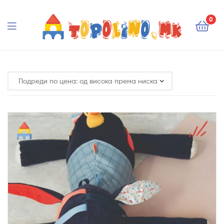
Topolino.mk
0
Topolino.mk