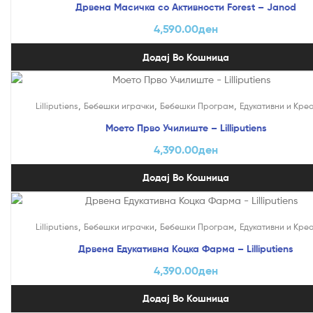
Дрвена Масичка со Активности Forest – Janod
4,590.00
ден
Додај Во Кошница
,
,
,
Lilliputiens
Бебешки играчки
Бебешки Програм
Едукативни и Кре
Моето Прво Училиште – Lilliputiens
4,390.00
ден
Додај Во Кошница
,
,
,
Lilliputiens
Бебешки играчки
Бебешки Програм
Едукативни и Кре
Дрвена Едукативна Коцка Фарма – Lilliputiens
4,390.00
ден
Додај Во Кошница