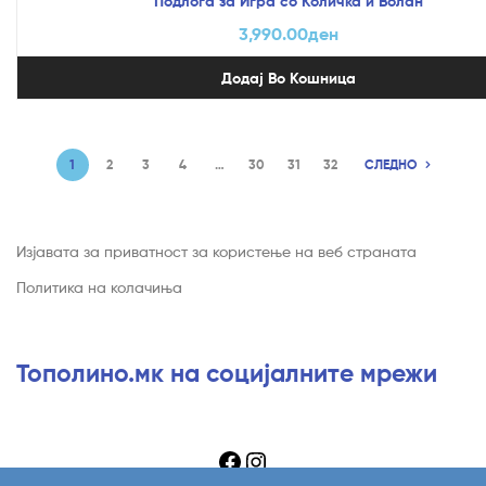
Подлога за Игра со Количка и Волан
3,990.00
ден
Додај Во Кошница
1
2
3
4
…
30
31
32
СЛЕДНО
Изјавата за приватност за користење на веб страната
Политика на колачиња
Тополино.мк на социјалните мрежи