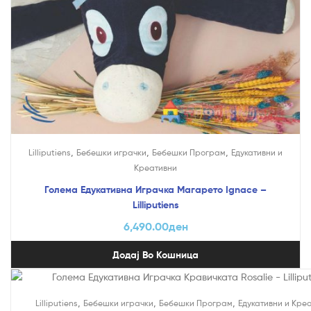
,
,
,
Lilliputiens
Бебешки играчки
Бебешки Програм
Едукативни и
Креативни
Голема Едукативна Играчка Магарето Ignace –
Lilliputiens
6,490.00
ден
Додај Во Кошница
,
,
,
Lilliputiens
Бебешки играчки
Бебешки Програм
Едукативни и Кре