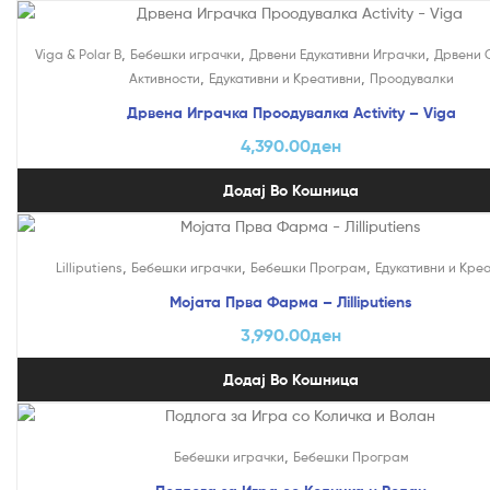
,
,
,
Viga & Polar B
Бебешки играчки
Дрвени Едукативни Играчки
Дрвени 
,
,
Активности
Едукативни и Креативни
Проодувалки
Дрвена Играчка Проодувалка Activity – Viga
4,390.00
ден
Додај Во Кошница
,
,
,
Lilliputiens
Бебешки играчки
Бебешки Програм
Едукативни и Кре
Мојата Прва Фарма – Лilliputiens
3,990.00
ден
Додај Во Кошница
,
Бебешки играчки
Бебешки Програм