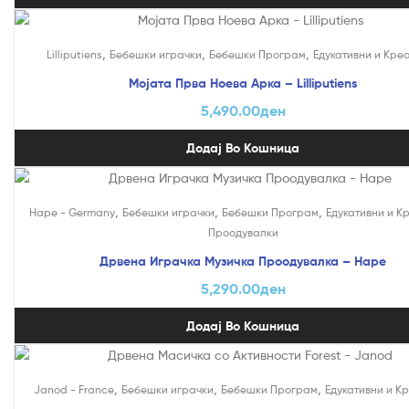
,
,
,
Lilliputiens
Бебешки играчки
Бебешки Програм
Едукативни и Кре
Мојата Прва Ноева Арка – Lilliputiens
5,490.00
ден
Додај Во Кошница
,
,
,
Hape - Germany
Бебешки играчки
Бебешки Програм
Едукативни и К
Проодувалки
Дрвена Играчка Музичка Проодувалка – Hape
5,290.00
ден
Додај Во Кошница
,
,
,
Janod - France
Бебешки играчки
Бебешки Програм
Едукативни и К