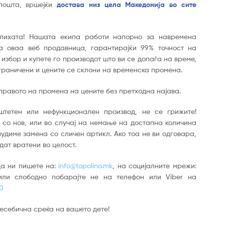
пошта, вршејќи
достава низ цела Македонија во сите
алихата! Нашата екипа работи напорно за навремена
а оваа веб продавница, гарантирајќи 99% точност на
 избор и купете го производот што ви се допаѓа на време,
ограничени и цените се склони на временска промена.
правото на промена на цените без претходна најава.
штетен или нефункционален производ, не се грижите!
и со нов, или во случај на немање на достапна количина
онудиме замена со сличен артикл. Ако тоа не ви одговара,
дат вратени во целост.
а ни пишете на:
info@topolino.mk
, на социјалните мрежи:
или слободно побарајте не на телефон или Viber на
0
несебична среќа на вашето дете!