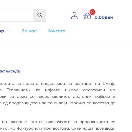
0
0.00
ден
ор
За нас
Контакт
ша мисија!
осетите во нашата продавница во центарот на Скопје
Во Тополино.мк ќе најдете широк асортиман на
води за деца со висок квалитет, достапни најбрзо и
о од продавницата или со онлајн нарачка со достава до
 на плаќање што ви олеснуваат: во продавницата со
тичка, на фактура или при достава. Сите наши производи