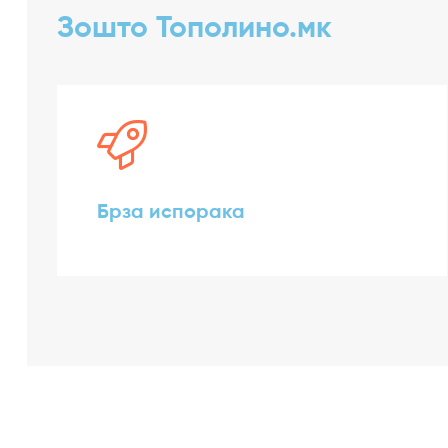
Зошто Тополино.мк
Брза испорака