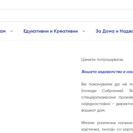
рам
Едукативни и Креативни
За Дома и Надв
Ценети потрошувачи,
Вашето задоволство е на
Ве покануваме да нè п
(позади Собрание). 
специјализирани произ
наједноставно – директн
вашиот дом.
Имаме различни начини
картичка, онлајн со кар