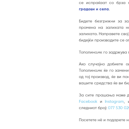
се испраќаат со брза 
градови и села
.
Бидете безгрижни за з
промена на залихата н
залихата. Направете свој
бидејќи производите се 
Тополино.мк го задржува 
Ако случајно добиете о
Тополино.мк ќе го замен
од тој производ, ќе ви п
вашите средства ќе ви би
За сите прашања може д
Facebook
и
Instagram
, 
следниот број:
077 530 02
Посетете нè и подарете 