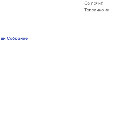
Со почит,
Тополино.мк
ади Собрание