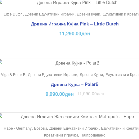
,
,
,
Little Dutch
Дрвени Едукативни Играчки
Дрвени Кујни
Едукативни и Креат
ње –
Дрвена Играчка Кујна Pink – Little Dutch
11,290.00
ден
На Попуст!
,
,
,
Viga & Polar B
Дрвени Едукативни Играчки
Дрвени Кујни
Едукативни и Креа
Дрвена Кујна – PolarB
9,990.00
ден
11,990.00
ден
,
,
,
Hape - Germany
Возови
Дрвени Едукативни Играчки
Едукативни и Креати
,
Креативни Играчки
Најпродавано
Голем