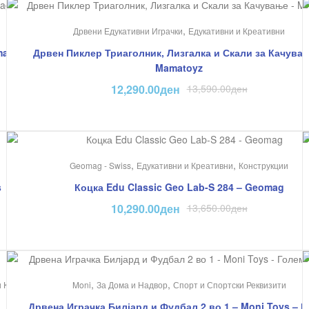
На Попуст!
,
Дрвени Едукативни Играчки
Едукативни и Креативни
mag
Дрвен Пиклер Триаголник, Лизгалка и Скали за Качува
Mamatoyz
12,290.00
ден
13,590.00
ден
На Попуст!
,
,
и
Geomag - Swiss
Едукативни и Креативни
Конструкции
s
Коцка Edu Classic Geo Lab-S 284 – Geomag
10,290.00
ден
13,650.00
ден
На Попуст!
,
,
и Креативни
Moni
За Дома и Надвор
Спорт и Спортски Реквизити
Дрвена Играчка Билјард и Фудбал 2 во 1 – Moni Toys – 