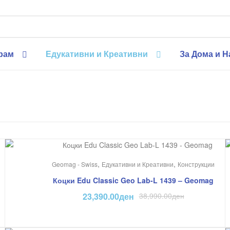
рам
Едукативни и Креативни
За Дома и 
На Попуст!
,
,
Geomag - Swiss
Едукативни и Креативни
Конструкции
Коцки Edu Classic Geo Lab-L 1439 – Geomag
23,390.00
ден
38,990.00
ден