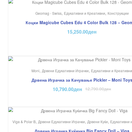
,
,
Geomag - Swiss
Едукативни и Креативни
Конструкции
Коцки Magicube Cubes Edu 4 Color Bulk 128 – Geo
15,250.00
ден
На Попуст!
,
,
Moni
Дрвени Едукативни Играчки
Едукативни и Креативн
Дрвена Играчка за Качување Pickler – Moni Toy
10,790.00
ден
12,790.00
ден
,
,
,
Viga & Polar B
Дрвени Едукативни Играчки
Дрвени Куќи
Едукативни 
Дрвена Играчка Куќичка Big Fancy Doll – Viga