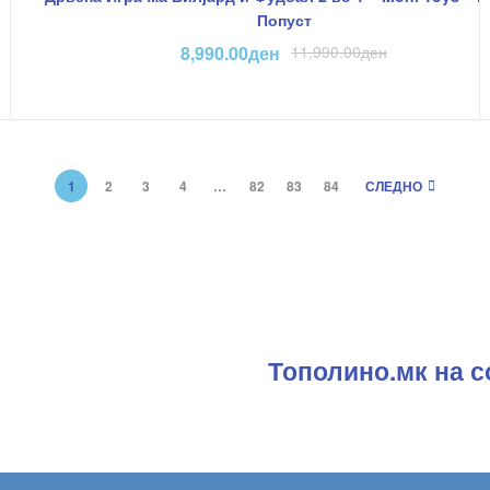
Попуст
8,990.00
ден
11,990.00
ден
1
2
3
4
…
82
83
84
СЛЕДНО
Тополино.мк на с