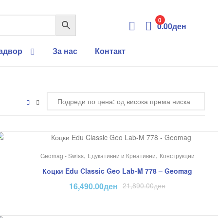
0
0.00
ден
Надвор
За нас
Контакт
На Попуст!
,
,
Geomag - Swiss
Едукативни и Креативни
Конструкции
Коцки Edu Classic Geo Lab-M 778 – Geomag
16,490.00
ден
21,890.00
ден