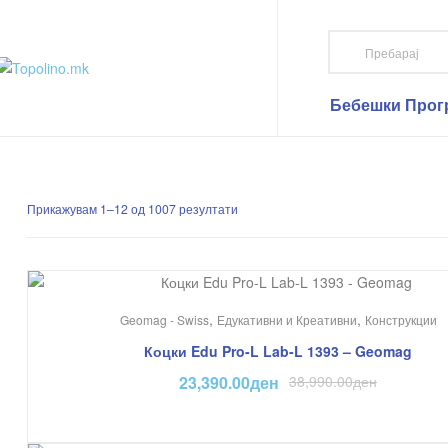
Topolino.mk
Topolino.mk
Бебешки Прог
Онлајн
продавница
за
играчки
Прикажувам 1–12 од 1007 резултати
–
Купувајте
играчки
онлајн
На Попуст!
,
,
Geomag - Swiss
Едукативни и Креативни
Конструкции
Коцки Edu Pro-L Lab-L 1393 – Geomag
23,390.00
ден
38,990.00
ден