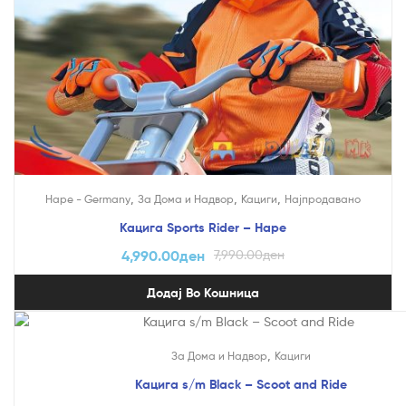
,
,
,
Hape - Germany
За Дома и Надвор
Кациги
Најпродавано
Кацига Sports Rider – Hape
4,990.00
ден
7,990.00
ден
Додај Во Кошница
,
За Дома и Надвор
Кациги
Кацига s/m Black – Scoot and Ride