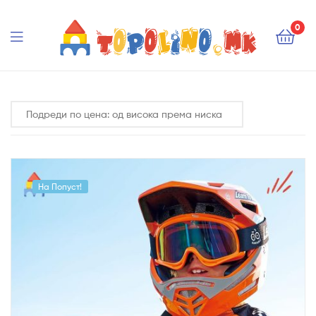
Topolino.mk
0
Topolino.mk
На Попуст!