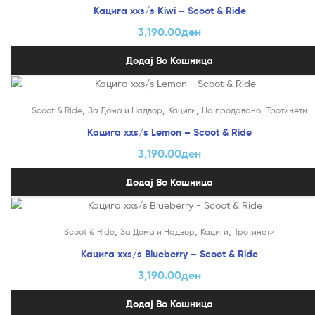
Кацига xxs/s Kiwi – Scoot & Ride
3,190.00
ден
Додај Во Кошница
,
,
,
,
Scoot & Ride
За Дома и Надвор
Кациги
Најпродавано
Тротинети
Кацига xxs/s Lemon – Scoot & Ride
3,190.00
ден
Додај Во Кошница
,
,
,
Scoot & Ride
За Дома и Надвор
Кациги
Тротинети
Кацига xxs/s Blueberry – Scoot & Ride
3,190.00
ден
Додај Во Кошница