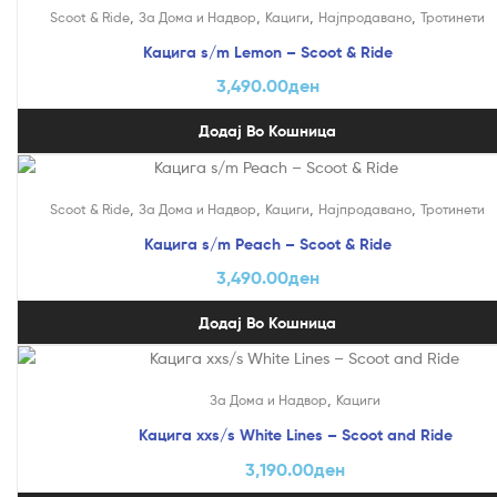
,
,
,
,
Scoot & Ride
За Дома и Надвор
Кациги
Најпродавано
Тротинети
Кацига s/m Lemon – Scoot & Ride
3,490.00
ден
Додај Во Кошница
,
,
,
,
Scoot & Ride
За Дома и Надвор
Кациги
Најпродавано
Тротинети
Кацига s/m Peach – Scoot & Ride
3,490.00
ден
Додај Во Кошница
,
За Дома и Надвор
Кациги
Кацига xxs/s White Lines – Scoot and Ride
3,190.00
ден