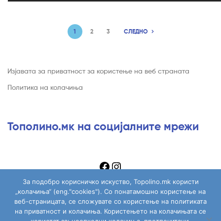
1
2
3
СЛЕДНО
Изјавата за приватност за користење на веб страната
Политика на колачиња
Тополино.мк на социјалните мрежи
За подобро корисничко искуство, Topolino.mk користи
„колачиња“ (eng."cookies"). Со понатамошно користење на
веб-страницата, се сложувате со користење на политиката
на приватност и колачиња. Користењето на колачињата се
Copyright © 2026
Topolino.mk
. All Rights Reserved.