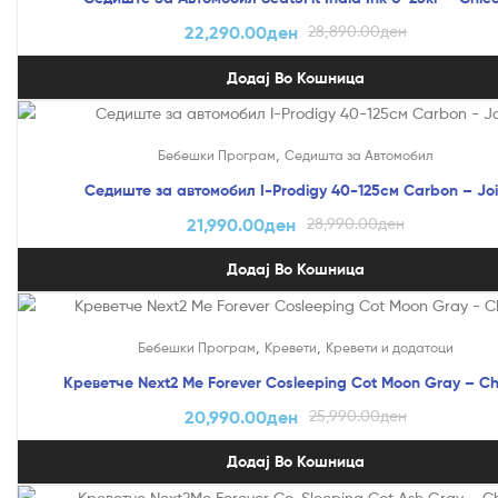
22,290.00
ден
28,890.00
ден
Додај Во Кошница
На Попуст!
,
Бебешки Програм
Седишта за Автомобил
Седиште за автомобил I-Prodigy 40-125см Carbon – Jo
21,990.00
ден
28,990.00
ден
Додај Во Кошница
На Попуст!
,
,
Бебешки Програм
Кревети
Кревети и додатоци
Креветче Next2 Me Forever Cosleeping Cot Moon Gray – Ch
20,990.00
ден
25,990.00
ден
Додај Во Кошница