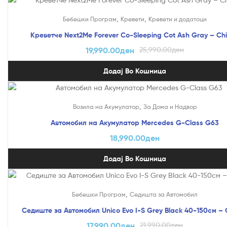
На Попуст!
,
,
Бебешки Програм
Кревети
Кревети и додатоци
Креветче Next2Me Forever Co-Sleeping Cot Ash Gray – Ch
19,990.00
ден
25,990.00
ден
Додај Во Кошница
,
Возила на Акумулатор
За Дома и Надвор
Автомобил на Акумулатор Mercedes G-Class G63
18,990.00
ден
Додај Во Кошница
На Попуст!
,
Бебешки Програм
Седишта за Автомобил
Седиште за Автомобил Unico Evo I-S Grey Black 40-150см – 
17,990.00
ден
21,990.00
ден