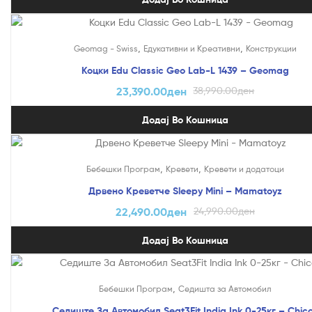
На Попуст!
,
,
Geomag - Swiss
Едукативни и Креативни
Конструкции
Коцки Edu Classic Geo Lab-L 1439 – Geomag
23,390.00
ден
38,990.00
ден
Додај Во Кошница
На Попуст!
,
,
Бебешки Програм
Кревети
Кревети и додатоци
Дрвено Креветче Sleepy Mini – Mamatoyz
22,490.00
ден
24,990.00
ден
Додај Во Кошница
На Попуст!
,
Бебешки Програм
Седишта за Автомобил
Седиште За Автомобил Seat3Fit India Ink 0-25кг – Chic