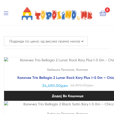
Topolino.mk
0
Topolino.mk
На Попуст!
,
Бебешки Програм
Колички
Количка Trio Bellagio 2 Lunar Rock Kory Plus I-S 0m – Chi
34,490.00
ден
46,890.00
ден
Додај Во Кошница
На Попуст!
,
Бебешки Програм
Колички