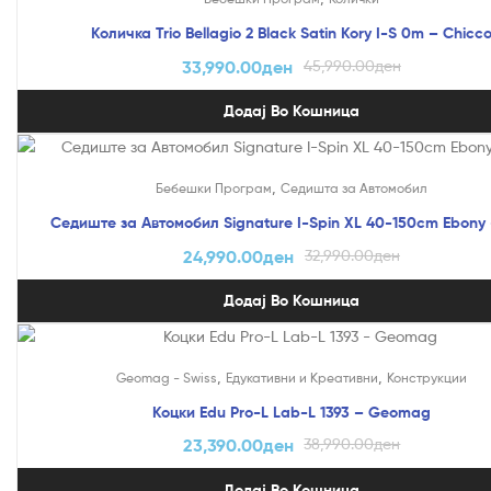
Количка Trio Bellagio 2 Black Satin Kory I-S 0m – Chicc
33,990.00
ден
45,990.00
ден
Додај Во Кошница
На Попуст!
,
Бебешки Програм
Седишта за Автомобил
Седиште за Автомобил Signature I-Spin XL 40-150cm Ebony 
24,990.00
ден
32,990.00
ден
Додај Во Кошница
На Попуст!
,
,
Geomag - Swiss
Едукативни и Креативни
Конструкции
Коцки Edu Pro-L Lab-L 1393 – Geomag
23,390.00
ден
38,990.00
ден
Додај Во Кошница