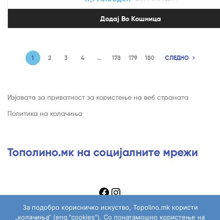
Додај Во Кошница
1
2
3
4
…
178
179
180
СЛЕДНО
Изјавата за приватност за користење на веб страната
Политика на колачиња
Тополино.мк на социјалните мрежи
За подобро корисничко искуство, Topolino.mk користи
„колачиња“ (eng."cookies"). Со понатамошно користење на