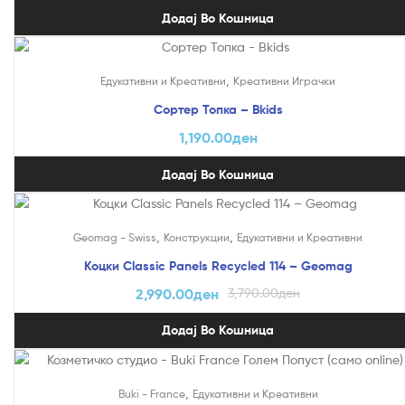
Додај Во Кошница
,
Едукативни и Креативни
Креативни Играчки
Сортер Топка – Bkids
1,190.00
ден
Додај Во Кошница
На Попуст!
,
,
Geomag - Swiss
Конструкции
Едукативни и Креативни
Коцки Classic Panels Recycled 114 – Geomag
2,990.00
ден
3,790.00
ден
Додај Во Кошница
На Попуст!
,
Buki - France
Едукативни и Креативни