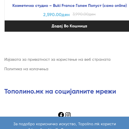
Козметичко студио – Buki France Голем Попуст (само online)
2,590.00
ден
3,990.00
ден
Додај Во Кошница
Изјавата за приватност за користење на веб страната
Политика на колачиња
Тополино.мк на социјалните мрежи
За подобро корисничко искуство, Topolino.mk користи