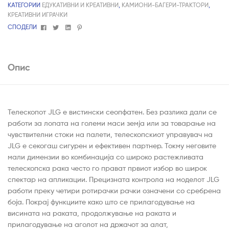
КАТЕГОРИИ
ЕДУКАТИВНИ И КРЕАТИВНИ
,
КАМИОНИ-БАГЕРИ-ТРАКТОРИ
,
КРЕАТИВНИ ИГРАЧКИ
Facebook
Twitter
Linkedin
Pinterest
СПОДЕЛИ
Опис
Телескопот JLG е вистински сеопфатен. Без разлика дали се
работи за лопата на големи маси земја или за товарање на
чувствителни стоки на палети, телескопскиот управувач на
JLG е секогаш сигурен и ефективен партнер. Токму неговите
мали димензии во комбинација со широко растежливата
телескопска рака често го прават првиот избор во широк
спектар на апликации. Прецизната контрола на моделот JLG
работи преку четири ротирачки рачки означени со сребрена
боја. Покрај функциите како што се прилагодување на
висината на раката, продолжување на раката и
прилагодување на аголот на држачот за алат,