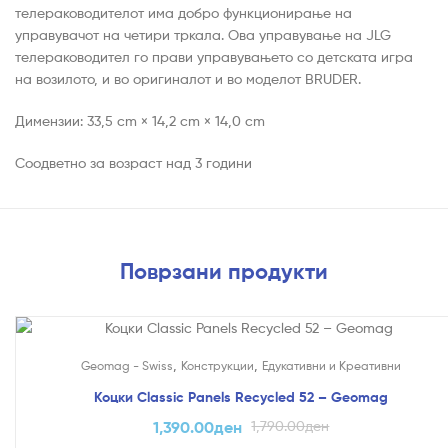
телераководителот има добро функционирање на
управувачот на четири тркала. Ова управување на JLG
телераководител го прави управувањето со детската игра
на возилото, и во оригиналот и во моделот BRUDER.
Димензии: 33,5 cm × 14,2 cm × 14,0 cm
Соодветно за возраст над 3 години
Поврзани продукти
На Попуст!
,
,
Geomag - Swiss
Конструкции
Едукативни и Креативни
Коцки Classic Panels Recycled 52 – Geomag
1,390.00
ден
1,790.00
ден