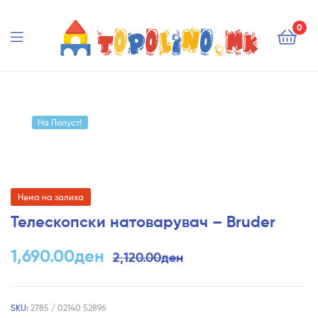
Topolino.mk
0
Topolino.mk
На Попуст!
Нема на залиха
Телескопски натоварувач – Bruder
1,690.00
ден
2,120.00
ден
SKU:
2785 / 02140 52896