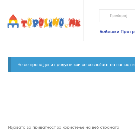
Topolino.mk
Бебешки Прог
Topolino.mk
Онлајн
продавница
за
играчки
Не се пронајдени продукти кои се совпаѓаат на вашиот и
–
Купувајте
играчки
онлајн
Изјавата за приватност за користење на веб страната