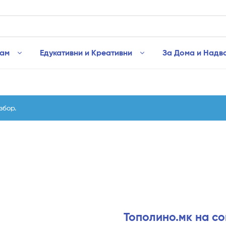
рам
Едукативни и Креативни
За Дома и Надв
збор.
Тополино.мк на с