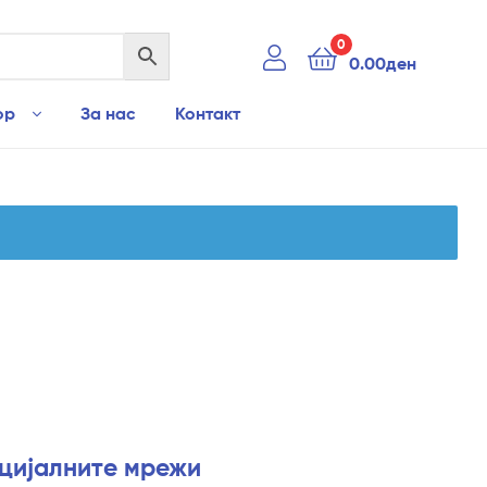
0
0.00
ден
ор
За нас
Контакт
оцијалните мрежи