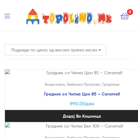
Topolino.mk
0
Topolino.mk
,
,
Акцесоари
Бебешки Програм
Градници
Градник со Чипка Црн 85 – Caramell
990.00
ден
Додај Во Кошница
,
,
Акцесоари
Бебешки Програм
Градници