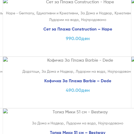
,
,
,
ељи
Hape - Germany
Едукативни и Креативни
За Дома и Надвор
Креативни
,
Лудории на вода
Најпродавано
Сет за Плажа Construction – Hape
990.00
ден
,
,
,
ано
Додатоци
За Дома и Надвор
Лудории на вода
Најпродавано
Кофичка За Плажа Barbie – Dede
490.00
ден
,
,
За Дома и Надвор
Лудории на вода
Најпродавано
Топка Мики 51 см – Bestway