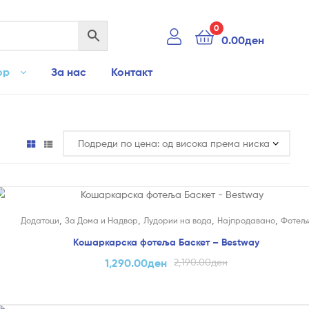
0
0.00
ден
ор
За нас
Контакт
На Попуст!
,
,
,
,
Додатоци
За Дома и Надвор
Лудории на вода
Најпродавано
Фотељ
Кошаркарска фотеља Баскет – Bestway
1,290.00
ден
2,190.00
ден