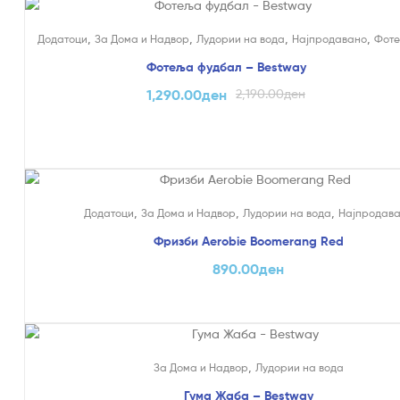
На Попуст!
,
,
,
,
Додатоци
За Дома и Надвор
Лудории на вода
Најпродавано
Фот
Фотеља фудбал – Bestway
1,290.00
ден
2,190.00
ден
,
,
,
Додатоци
За Дома и Надвор
Лудории на вода
Најпродав
Фризби Aerobie Boomerang Red
890.00
ден
,
За Дома и Надвор
Лудории на вода
Гума Жаба – Bestway