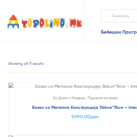
Topolino.mk
Бебешки Прог
Topolino.mk
Онлајн
продавница
за
играчки
Showing all 11 results
–
Купувајте
играчки
онлајн
,
За Дома и Надвор
Лудории на вода
Базен со Метална Конструкција 366см*76см – Inte
9,990.00
ден