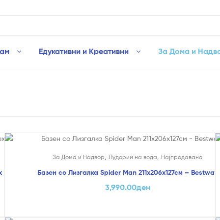
рам
Едукативни и Креативни
За Дома и Надв
,
,
За Дома и Надвор
Лудории на вода
Најпродавано
x
Базен со Лизгалка Spider Man 211х206х127см – Bestway
3,990.00
ден