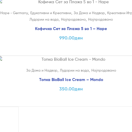
,
,
,
,
 Играчки
Hape - Germany
Едукативни и Креативни
За Дома и Надвор
Креативни Иг
,
,
Лудории на вода
Најпродавано
Најпродавано
Кофичка Сет за Плажа 5 во 1 – Hape
990.00
ден
,
,
За Дома и Надвор
Лудории на вода
Најпродавано
Топка BioBall Ice Cream – Mondo
350.00
ден