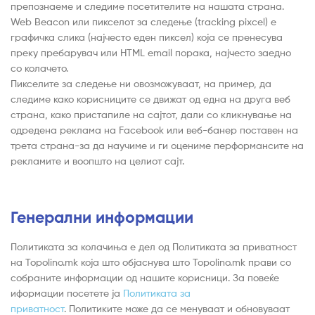
препознаеме и следиме посетителите на нашата страна.
Web Beacon или пикселот за следење (tracking pixcel) е
графичка слика (најчесто еден пиксел) која се пренесува
преку пребарувач или HTML email порака, најчесто заедно
со колачето.
Пикселите за следење ни овозможуваат, на пример, да
следиме како корисниците се движат од една на друга веб
страна, како пристапиле на сајтот, дали со кликнување на
одредена реклама на Facebook или веб-банер поставен на
трета страна-за да научиме и ги оцениме перформансите на
рекламите и воопшто на целиот сајт.
Генерални информации
Политиката за колачиња е дел од Политиката за приватност
на Topolino.mk која што објаснува што Topolino.mk прави со
собраните информации од нашите корисници. За повеќе
иформации посетете ја
Политиката за
приватност
. Политиките може да се менуваат и обновуваат