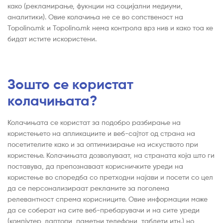
како (рекламирање, фукнции на социјални медиуми,
аналитики). Овие колачиња не се во сопственост на
Topolino.mk и Topolino.mk нема контрола врз нив и како тоа ке
бидат истите искористени.
Зошто се користат
колачињата?
Колачињата се користат за подобро разбирање на
користењето на апликациите и веб-сајтот од страна на
посетителите како и за оптимизирање на искуството при
користење. Колачињата дозволуваат, на страната која што ги
поставува, да препознаваат корисничките уреди на
користење во споредба со претходни најави и посети со цел
да се персонализираат рекламите за поголема
релевантност спрема корисниците. Овие информации може
да се соберат на сите веб-пребарувачи и на сите уреди
(компјутер, лаптопи, паметни телефони, таблети итн.) но