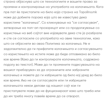
страна објаснува што се технологиите и вашите права за
промени и контролирање на употребата на колачињата. Кога
прв пат ќе пристапите на било која страна на Topolino.mk
може да добиете порака која што ве известува дека
користиме “колачиња”. Со кликнување на “се согласувам”,
затворање на поп-ап прозорецот или со продолжување со
користење на веб сајтот вие изјавувате дека сте ја разбрале
и сте се согласиле со употребата на овие технологии, како
што се објаснети во оваа Политика за колачиња. Не е
задолжително да ги прифатите колачињата и согласувањето
со користењето на истите може да биде отповикано во било
кое време (Како да ги контролирате колачињата, содржано
подолу во текстот). Може да ги промените подесувањата на
вашиот пребарувач за да ограничите или забраните
колачиња и можете да ги избришете од било кој уред во било
кое време. Ако не се согласувате или ги избришете
колачињата некои делови од нашиот сајт кои ги
пристапувате може да не фукционираат како што треба или
да им треба многу повеќе време да се отворат.