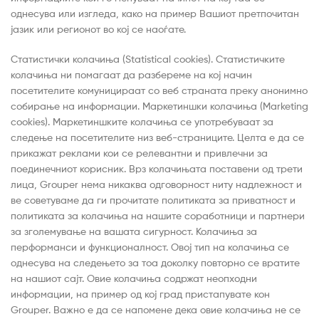
однесува или изгледа, како на пример Вашиот претпочитан
јазик или регионот во кој се наоѓате.
Статистички колачиња (Statistical cookies). Статистичките
колачиња ни помагаат да разбереме на кој начин
посетителите комуницираат со веб страната преку анонимно
собирање на информации. Маркетиншки колачиња (Marketing
cookies). Маркетиншките колачиња се употребуваат за
следење на посетителите низ веб-страниците. Целта е да се
прикажат реклами кои се релевантни и привлечни за
поединечниот корисник. Врз колачињата поставени од трети
лица, Grouper нема никаква одговорност ниту надлежност и
ве советуваме да ги прочитате политиката за приватност и
политиката за колачиња на нашите соработници и партнери
за зголемување на вашата сигурност. Колачиња за
перформанси и функционалност. Овој тип на колачиња се
однесува на следењето за тоа доколку повторно се вратите
на нашиот сајт. Овие колачиња содржат неопходни
информации, на пример од кој град пристапувате кон
Grouper. Важно е да се напомене дека овие колачиња не се