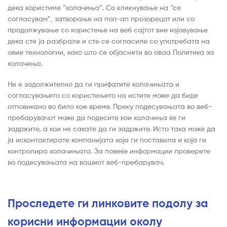
дека користиме “колачиња”. Со кликнување на “се
согласувам”, затворање на поп-ап прозорецот или со
продолжување со користење на веб сајтот вие изјавување
дека сте ја разбрале и сте се согласиле со употребата на
овие технологии, како што се објаснети во оваа Политика за
колачиња.
Не е задолжително да ги прифатите колачињата и
согласувањето со користењето на истите може да биде
отповикано во било кое време. Преку подесувањата во веб-
пребарувачот може да подесите кои колачиња ќе ги
задржите, а кои не сакате да ги задржите. Исто така може да
ја исконтактирате компанијата која ги поставила и која ги
контролира колачињата. За повеќе информации проверете
во подесувањата на вашиот веб-пребарувач.
Проследете ги линковите подолу за
корисни информации околу