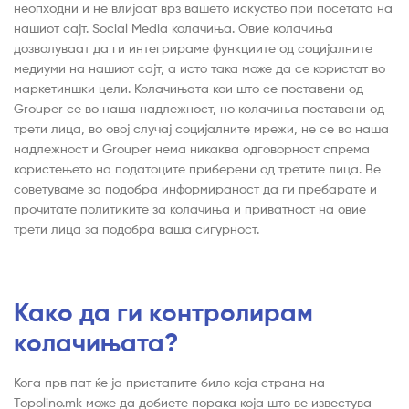
неопходни и не влијаат врз вашето искуство при посетата на
нашиот сајт. Social Media колачиња. Овие колачиња
дозволуваат да ги интегрираме функциите од социјалните
медиуми на нашиот сајт, а исто така може да се користат во
маркетиншки цели. Колачињата кои што се поставени од
Grouper се во наша надлежност, но колачиња поставени од
трети лица, во овој случај социјалните мрежи, не се во наша
надлежност и Grouper нема никаква одговорност спрема
користењето на податоците приберени од третите лица. Ве
советуваме за подобра информираност да ги пребарате и
прочитате политиките за колачиња и приватност на овие
трети лица за подобра ваша сигурност.
Како да ги контролирам
колачињата?
Кога прв пат ќе ја пристапите било која страна на
Topolino.mk може да добиете порака која што ве известува