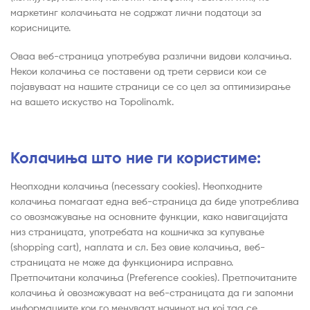
маркетинг колачињата не содржат лични податоци за
корисниците.
Оваа веб-страница употребува различни видови колачиња.
Некои колачиња се поставени од трети сервиси кои се
појавуваат на нашите страници се со цел за оптимизирање
на вашето искуство на Topolino.mk.
Колачиња што ние ги користиме:
Неопходни колачиња (necessary cookies). Неопходните
колачиња помагаат една веб-страница да биде употреблива
со овозможување на основните функции, како навигацијата
низ страницата, употребата на кошничка за купување
(shopping cart), наплата и сл. Без овие колачиња, веб-
страницата не може да функционира исправно.
Претпочитани колачиња (Preference cookies). Претпочитаните
колачиња ѝ овозможуваат на веб-страницата да ги запомни
информациите кои го менуваат начинот на кој таа се