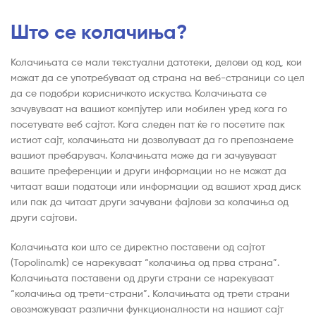
Што се колачиња?
Колачињата се мали текстуални датотеки, делови од код, кои
можат да се употребуваат од страна на веб-страници со цел
да се подобри корисничкото искуство. Колачињата се
зачувуваат на вашиот компјутер или мобилен уред кога го
посетувате веб сајтот. Кога следен пат ќе го посетите пак
истиот сајт, колачињата ни дозволуваат да го препознаеме
вашиот пребарувач. Колачињата може да ги зачувуваат
вашите преференции и други информации но не можат да
читаат ваши податоци или информации од вашиот храд диск
или пак да читаат други зачувани фајлови за колачиња од
други сајтови.
Колачињата кои што се директно поставени од сајтот
(Topolino.mk) се нарекуваат “колачиња од прва страна”.
Колачињата поставени од други страни се нарекуваат
“колачиња од трети-страни”. Колачињата од трети страни
овозможуваат различни функционалности на нашиот сајт