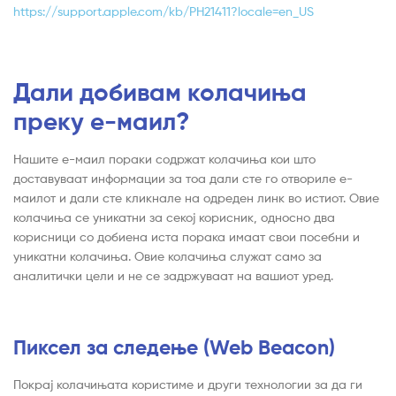
https://support.apple.com/kb/PH21411?locale=en_US
Дали добивам колачиња
преку е-маил?
Нашите е-маил пораки содржат колачиња кои што
доставуваат информации за тоа дали сте го отвориле е-
маилот и дали сте кликнале на одреден линк во истиот. Овие
колачиња се уникатни за секој корисник, односно два
корисници со добиена иста порака имаат свои посебни и
уникатни колачиња. Овие колачиња служат само за
аналитички цели и не се задржуваат на вашиот уред.
Пиксел за следење (Web Beacon)
Покрај колачињата користиме и други технологии за да ги