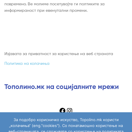
повремено. Ве молиме посетувајте ги полтиките за
информираност при евенутални промени.
Изјавата за приватност за користење на веб страната
Политика на колачиња
Тополино.мк на социјалните мрежи
За подобро корисничко искуство, Topolino.mk користи
„колачиња“ (eng."cookies"). Со понатамошно користење на
веб-страницата, се сложувате со користење на политиката