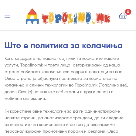
Topolino.mk
0
Topolino.mk
Што е политика за колачиња
Кога ке дојдете на нашиот сајт или ги користите нашите
услуги, Topolino.mk и трети лица, авторизирани од наша
страна собираат колачиња кои содржат податоци за вас.
Оваа страна ја објаснува политиката за користење на
колачиња и слични технологии во Topolino.mk (Тополино веб,
дооел Скопје) на нашите веб страни и други онлајн и
мобилни апликации.
Ги користиме овие технологии за да ги администрираме
нашите страни, да анализираме трендови, да ги следиме
активностите на корисниците и со тоа да овозможиме
персонализирани промотивни пораки и реклами. Оваа