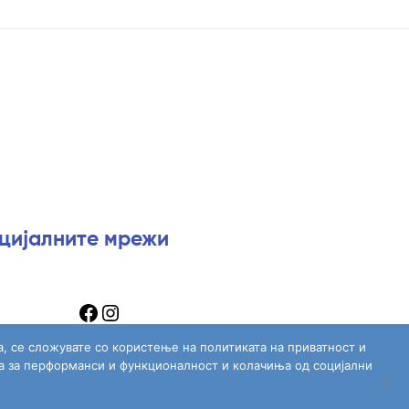
оцијалните мрежи
а, се сложувате со користење на политиката на приватност и
а за перформанси и функционалност и колачиња од социјални