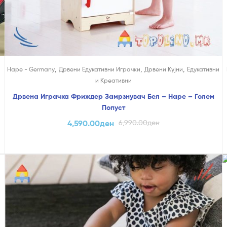
,
,
,
Hape - Germany
Дрвени Едукативни Играчки
Дрвени Кујни
Едукативни
и Креативни
Дрвена Играчка Фриждер Замрзнувач Бел – Hape – Голем
Попуст
4,590.00
ден
6,990.00
ден