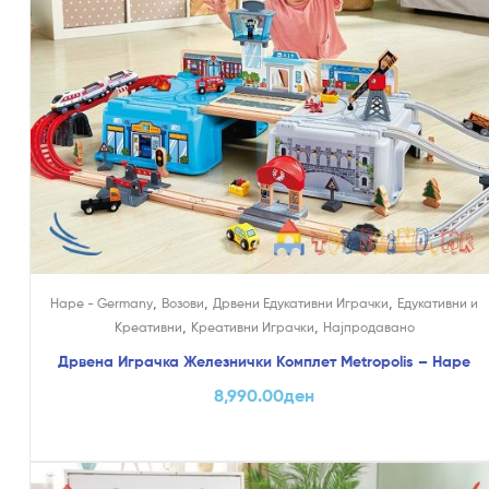
,
,
,
Hape - Germany
Возови
Дрвени Едукативни Играчки
Едукативни и
,
,
Креативни
Креативни Играчки
Најпродавано
Дрвена Играчка Железнички Комплет Metropolis – Hape
8,990.00
ден