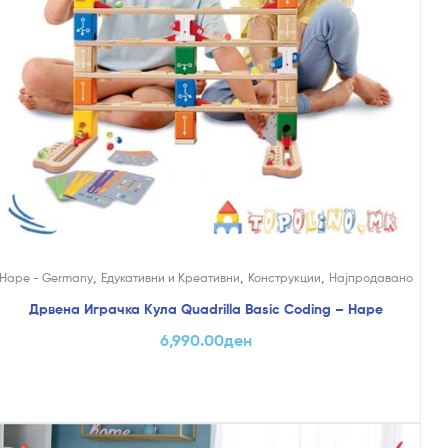
,
,
,
Hape - Germany
Едукативни и Креативни
Конструкции
Најпродавано
Дрвена Играчка Кула Quadrilla Basic Coding – Hape
6,990.00
ден