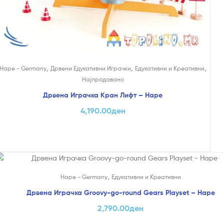
,
,
,
Hape - Germany
Дрвени Едукативни Играчки
Едукативни и Креативни
Најпродавано
Дрвена Играчка Кран Лифт – Hape
4,190.00
ден
,
Hape - Germany
Едукативни и Креативни
Дрвена Играчка Groovy-go-round Gears Playset – Hape
2,790.00
ден