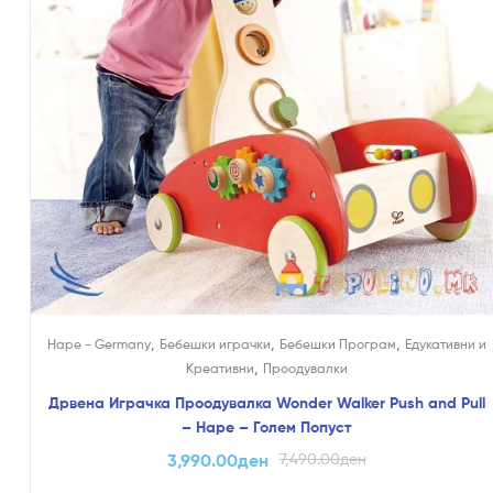
,
,
,
Hape - Germany
Бебешки играчки
Бебешки Програм
Едукативни и
,
Креативни
Проодувалки
Дрвена Играчка Проодувалка Wonder Walker Push and Pull
– Hape – Голем Попуст
3,990.00
ден
7,490.00
ден