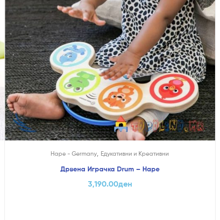
,
Hape - Germany
Едукативни и Креативни
Дрвена Играчка Drum – Hape
3,190.00
ден