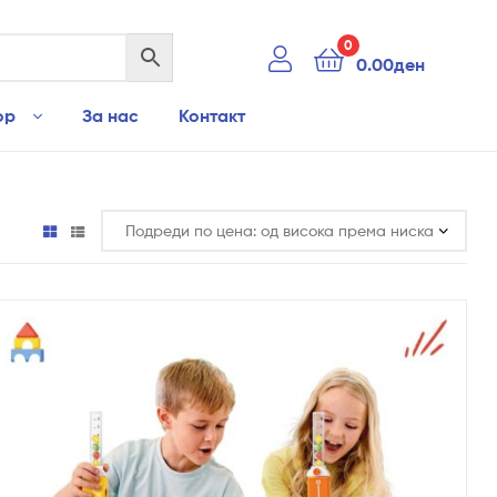
0
0.00
ден
ор
За нас
Контакт