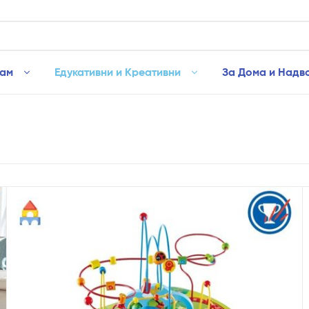
рам
Едукативни и Креативни
За Дома и Надв