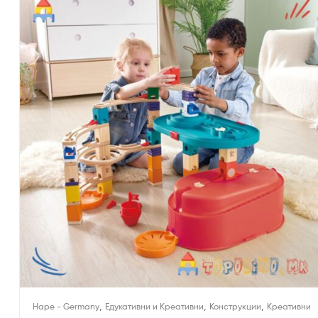
,
,
,
Hape - Germany
Едукативни и Креативни
Конструкции
Креативни