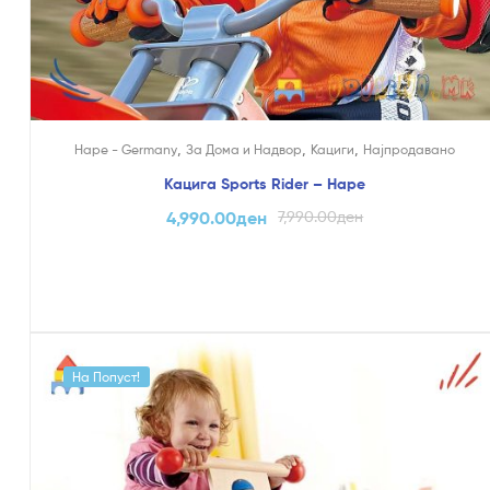
,
,
,
Hape - Germany
За Дома и Надвор
Кациги
Најпродавано
Кацига Sports Rider – Hape
4,990.00
ден
7,990.00
ден
На Попуст!