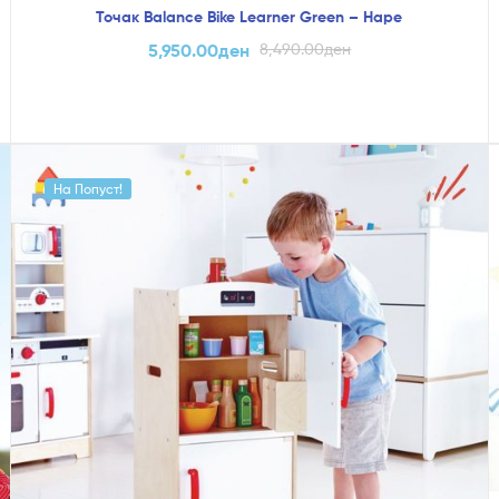
Точак Balance Bike Learner Green – Hape
5,950.00
ден
8,490.00
ден
На Попуст!