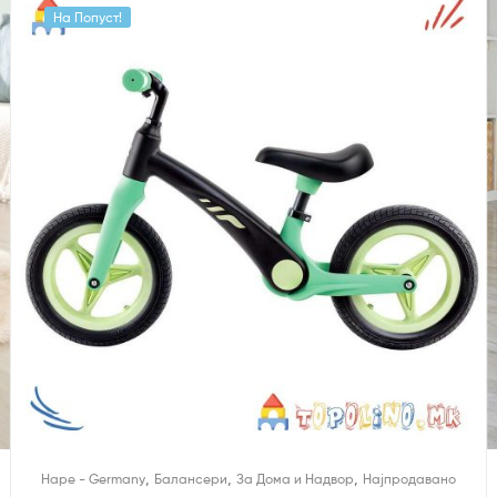
На Попуст!
,
,
,
Hape - Germany
Балансери
За Дома и Надвор
Најпродавано