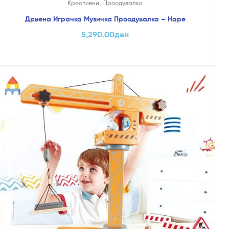
,
Креативни
Проодувалки
Дрвена Играчка Музичка Проодувалка – Hape
5,290.00
ден