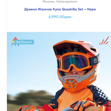
,
Играчки
Најпродавано
Дрвена Играчка Кула Quadrilla Set – Hape
6,990.00
ден
На Попуст!