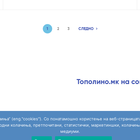
1
2
3
СЛЕДНО
Тополино.мк на с
чиња“ (eng."cookies"). Со понатамошно користење на веб-страницат
ходни колачиња, претпочитани, статистички, маркетиншки, колачињ
медиуми.
Copyright © 2026
Topolino.mk
. All Rights Reserved.