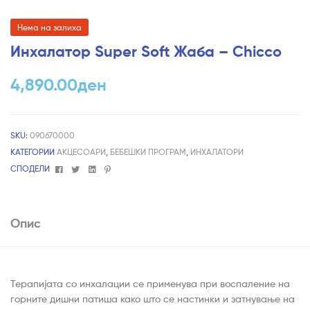
Нема на залиха
Инхалатор Super Soft Жаба – Chicco
4,890.00
ден
SKU:
090670000
КАТЕГОРИИ
АКЦЕСОАРИ
,
БЕБЕШКИ ПРОГРАМ
,
ИНХАЛАТОРИ
Facebook
Twitter
Linkedin
Pinterest
СПОДЕЛИ
Опис
Терапијата со инхалации се применува при воспаление на
горните дишни патиша како што се настинки и затнување на