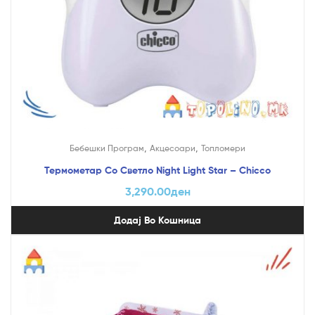
,
,
Бебешки Програм
Акцесоари
Топломери
Термометар Со Светло Night Light Star – Chicco
3,290.00
ден
Додај Во Кошница