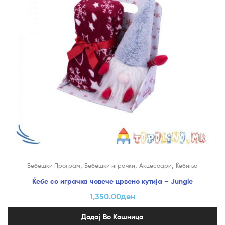
,
,
,
Бебешки Програм
Бебешки играчки
Акцесоари
Ќебиња
Ќебе со играчка човече црвено кутија – Jungle
1,350.00
ден
Додај Во Кошница