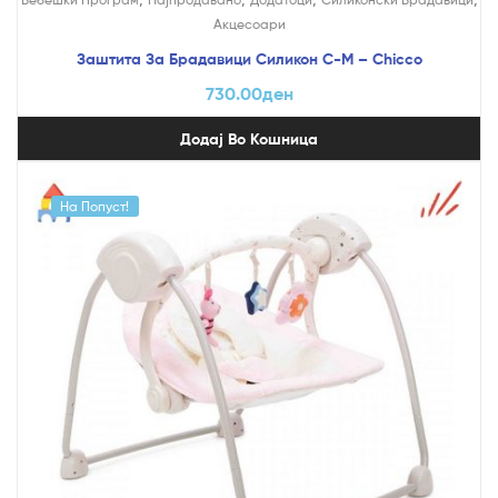
Акцесоари
Заштита За Брадавици Силикон С-М – Chicco
730.00
ден
Додај Во Кошница
На Попуст!