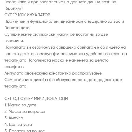
носот, како и при воспаление на долните дишни патиша
(бронхит)
СУПЕР МЕК ИНХАЛАТОР
Практичен и функционален, дизајниран специјално за вас и
Вашето дете.
Супер меките силиконски маски се достапни во две
големини.
Најмалата ви овозможува совршено совпаѓање со лицето на
вашето дете, овозможувајќи максимална удобност во текот на
терапијата.Поголемата маска е наменета за целото
семејство.
Ампулата овозможува константно распрскување.
Симпатичниот дизајн го забавува вашето дете додека трае
терапијата.
СЕТ ОД СУПЕР МЕКИ ДОДАТОЦИ
1. Маска за дете
2. Маска за возрасен
3. Ампула
4. Дел за уста
5. Додаток за во нос