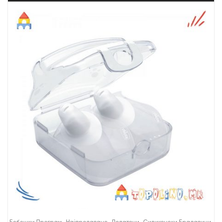
,
,
,
,
Бебешки Програм
Најпродавано
Додатоци
Силиконски Брадавици