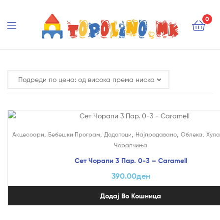
Topolino.mk
0
Topolino.mk
,
,
,
,
,
Акцесоари
Бебешки Програм
Додатоци
Најпродавано
Облека
Хула
Чорапчиња
Сет Чорапи 3 Пар. 0-3 – Caramell
390.00
ден
Додај Во Кошница