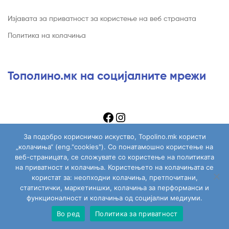
Изјавата за приватност за користење на веб страната
Политика на колачиња
Тополино.мк на социјалните мрежи
За подобро корисничко искуство, Topolino.mk користи
„колачиња“ (eng."cookies"). Со понатамошно користење на
веб-страницата, се сложувате со користење на политиката
на приватност и колачиња. Користењето на колачињата се
Copyright © 2026
Topolino.mk
. All Rights Reserved.
користат за: неопходни колачиња, претпочитани,
статистички, маркетиншки, колачиња за перформанси и
функционалност и колачиња од социјални медиуми.
Во ред
Политика за приватност
Сите играчки
Моја сметка
Пребарај