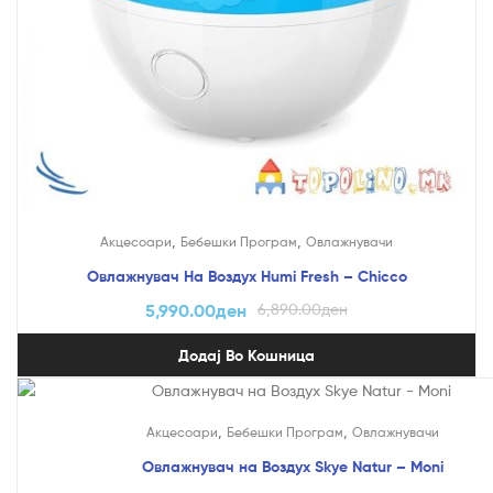
,
,
Акцесоари
Бебешки Програм
Овлажнувачи
Овлажнувач На Воздух Humi Fresh – Chicco
5,990.00
ден
6,890.00
ден
Додај Во Кошница
,
,
Акцесоари
Бебешки Програм
Овлажнувачи
Овлажнувач на Воздух Skye Natur – Moni