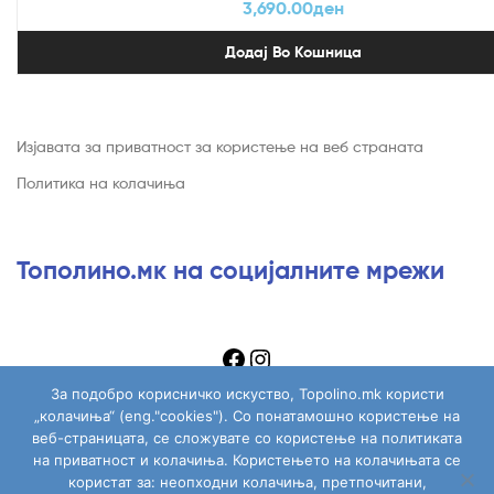
3,690.00
ден
Додај Во Кошница
Изјавата за приватност за користење на веб страната
Политика на колачиња
Тополино.мк на социјалните мрежи
За подобро корисничко искуство, Topolino.mk користи
„колачиња“ (eng."cookies"). Со понатамошно користење на
веб-страницата, се сложувате со користење на политиката
на приватност и колачиња. Користењето на колачињата се
Copyright © 2026
Topolino.mk
. All Rights Reserved.
користат за: неопходни колачиња, претпочитани,