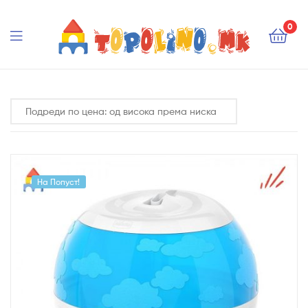
Topolino.mk
0
Topolino.mk
На Попуст!