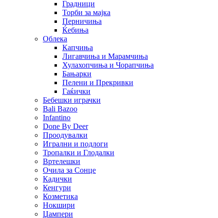
Градници
Торби за мајка
Перничиња
Ќебиња
Облека
Капчиња
Лигавчиња и Марамчиња
Хулахопчиња и Чорапчиња
Бањарки
Пелени и Прекривки
Гаќички
Бебешки играчки
Bali Bazoo
Infantino
Done By Deer
Проодувалки
Игрални и подлоги
Тропалки и Глодалки
Вртелешки
Очила за Сонце
Кадички
Кенгури
Козметика
Нокшири
Џампери