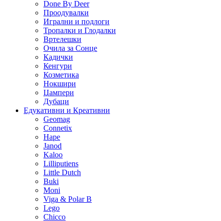
Done By Deer
Проодувалки
Игрални и подлоги
Тропалки и Глодалки
Вртелешки
Очила за Сонце
Кадички
Кенгури
Козметика
Нокшири
Џампери
Дубаци
Едукативни и Креативни
Geomag
Connetix
Hape
Janod
Kaloo
Lilliputiens
Little Dutch
Buki
Moni
Viga & Polar B
Lego
Chicco