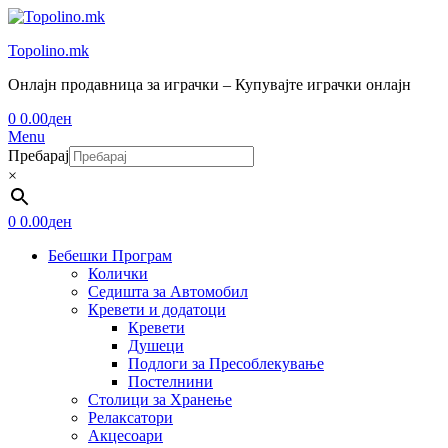
Topolino.mk
Онлајн продавница за играчки – Купувајте играчки онлајн
0
0.00
ден
Menu
Пребарај
×
0
0.00
ден
Бебешки Програм
Колички
Седишта за Автомобил
Кревети и додатоци
Кревети
Душеци
Подлоги за Пресоблекување
Постелнини
Столици за Хранење
Релаксатори
Акцесоари