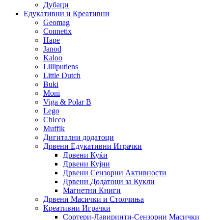
Дубаци
Едукативни и Креативни
Geomag
Connetix
Hape
Janod
Kaloo
Lilliputiens
Little Dutch
Buki
Moni
Viga & Polar B
Lego
Chicco
Muffik
Дигитални додатоци
Дрвени Едукативни Играчки
Дрвени Куќи
Дрвени Кујни
Дрвени Сензорни Активности
Дрвени Додатоци за Кукли
Магнетни Книги
Дрвени Масички и Столчиња
Креативни Играчки
Сортери-Лавиринти-Сензорни Масички