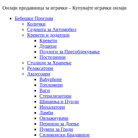
Онлајн продавница за играчки – Купувајте играчки онлајн
Бебешки Програм
Колички
Седишта за Автомобил
Кревети и додатоци
Кревети
Душеци
Подлоги за Пресоблекување
Постелнини
Столици за Хранење
Релаксатори
Акцесоари
Babyphone
Топломери
Ваги
Стерилизатори
Шишиња и Цуцли
Инхалатори
Ламби
Овлажнувачи
Перници за Доење
Пумпи за Гради
Силиконски Брадавици