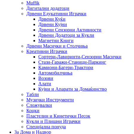
Muffik
Дигитални додатоци
Дрвени Едукативни Играчки
Дрвени Куќи
Дрвени Кујни
Дрвени Сензорни Активности
Дрвени Додатоци за Кукли
Магнетни Книги
Дрвени Масички и Столчиња
Креативни Играчки
Сортери-Лавиринти-Сензорни Масички
Стази-Гаражи-Станици-Паркинг
Камиони-Багери-Трактори
Автомобилчиња
Возови
Алати
Кујни и Апарати за Домаќинство
Табли
Музички Инструменти
Сложувалки
Коцки
Пластелин и Кинетички Песок
Кукли и Плишни Играчки
Специјална понуда
За Дома и Надвор