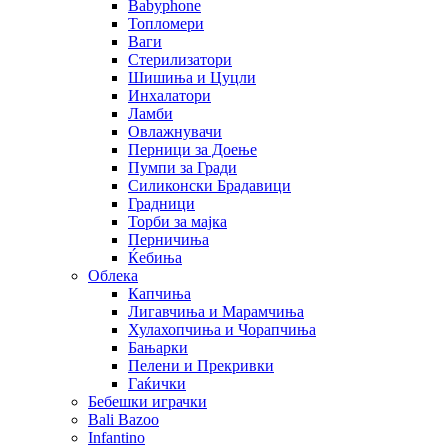
Babyphone
Топломери
Ваги
Стерилизатори
Шишиња и Цуцли
Инхалатори
Ламби
Овлажнувачи
Перници за Доење
Пумпи за Гради
Силиконски Брадавици
Градници
Торби за мајка
Перничиња
Ќебиња
Облека
Капчиња
Лигавчиња и Марамчиња
Хулахопчиња и Чорапчиња
Бањарки
Пелени и Прекривки
Гаќички
Бебешки играчки
Bali Bazoo
Infantino