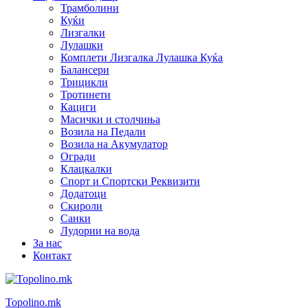
Трамболини
Куќи
Лизгалки
Лулашки
Комплети Лизгалка Лулашка Куќа
Балансери
Трицикли
Тротинети
Кациги
Mасички и столчиња
Возила на Педали
Возила на Акумулатор
Огради
Клацкалки
Спорт и Спортски Реквизити
Додатоци
Скироли
Санки
Лудории на вода
За нас
Контакт
Topolino.mk