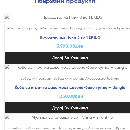
Поврзани продукти
,
,
,
Бебешки Програм
Бебешки играчки
Проодувалки
Едукативни и Креати
Проодувалка Пони 3 во 1 BKIDS
3,990.00
ден
Додај Во Кошница
,
,
,
Бебешки Програм
Бебешки играчки
Акцесоари
Ќебиња
Ќебе со играчка дедо мраз црвено-бело кутија – Jungle
1,350.00
ден
Додај Во Кошница
,
,
,
,
Infantino
Бебешки Програм
Најпродавано
Бебешки играчки
Кревети