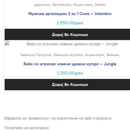
,
,
,
додатоци
Вртелешки
Акцесоари
Ламби
Музичка вртелешка 3 во 1 Сина – Infantino
2,990.00
ден
Додај Во Кошница
,
,
,
Бебешки Програм
Бебешки играчки
Акцесоари
Ќебиња
Ќебе со играчка човече црвено кутија – Jungle
1,350.00
ден
Додај Во Кошница
Изјавата за приватност за користење на веб страната
Политика на колачиња