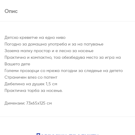
Опис
Детско креветче на едно ниво
Погодно за домашна употреба и за на патување
Зазема малку простор и е лесно за носење
Практично и компактно, тоа обезбедува место за игра на
Вашето дете
Големи прозорци со мрежа погодни за следење на детето
Страничен влез со патент
Дебелина на душек 1,5 см
Практична торба за носење.
Димензии: 73x65x125 см