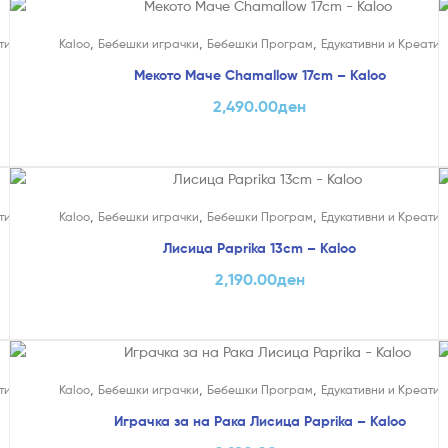
,
,
,
тивни
Kaloo
Бебешки играчки
Бебешки Програм
Едукативни и Креатив
Мекото Маче Chamallow 17cm – Kaloo
2,490.00
ден
,
,
,
тивни
Kaloo
Бебешки играчки
Бебешки Програм
Едукативни и Креатив
Лисица Paprika 13cm – Kaloo
2,190.00
ден
,
,
,
тивни
Kaloo
Бебешки играчки
Бебешки Програм
Едукативни и Креатив
Играчка за на Рака Лисица Paprika – Kaloo