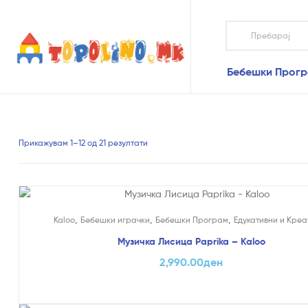
Topolino.mk
Бебешки Прог
Topolino.mk
Онлајн
продавница
за
играчки
Прикажувам 1–12 од 21 резултати
–
Купувајте
играчки
онлајн
,
,
,
Kaloo
Бебешки играчки
Бебешки Програм
Едукативни и Креа
Музичка Лисица Paprika – Kaloo
2,990.00
ден