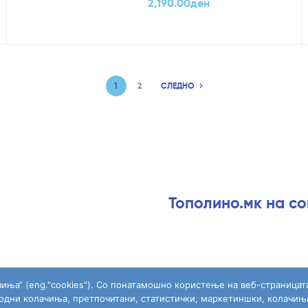
2,190.00
ден
1
2
СЛЕДНО
Тополино.мк на с
чиња“ (eng."cookies"). Со понатамошно користење на веб-страницат
ходни колачиња, претпочитани, статистички, маркетиншки, колачињ