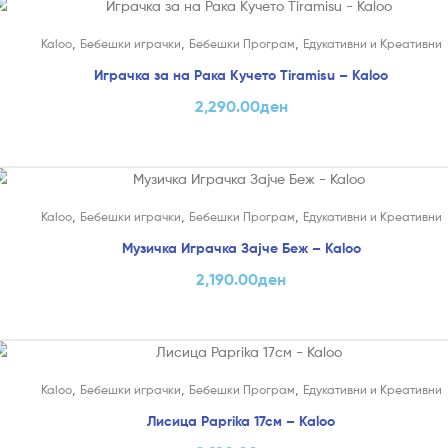
,
,
,
ни
Kaloo
Бебешки играчки
Бебешки Програм
Едукативни и Креативни
Играчка за на Рака Кучето Tiramisu – Kaloo
2,290.00
ден
,
,
,
ни
Kaloo
Бебешки играчки
Бебешки Програм
Едукативни и Креативни
Музичка Играчка Зајче Беж – Kaloo
2,190.00
ден
,
,
,
ни
Kaloo
Бебешки играчки
Бебешки Програм
Едукативни и Креативни
Лисица Paprika 17см – Kaloo