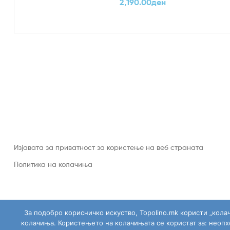
2,190.00
ден
Изјавата за приватност за користење на веб страната
Политика на колачиња
За подобро корисничко искуство, Topolino.mk користи „кола
колачиња. Користењето на колачињата се користат за: неоп