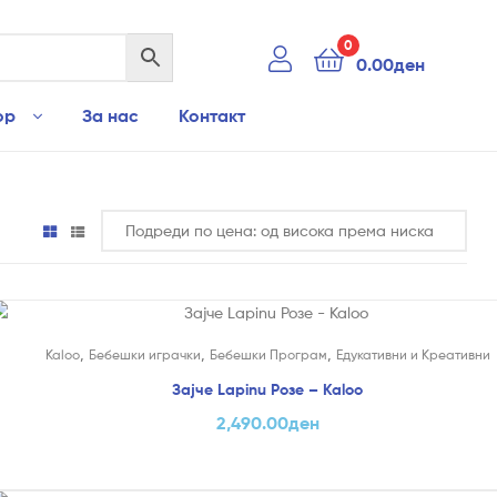
0
0.00
ден
ор
За нас
Контакт
,
,
,
ни
Kaloo
Бебешки играчки
Бебешки Програм
Едукативни и Креативни
Зајче Lapinu Розе – Kaloo
2,490.00
ден