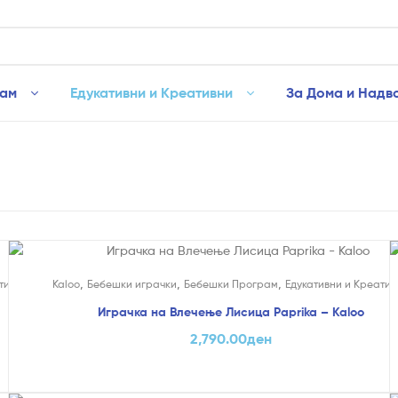
рам
Едукативни и Креативни
За Дома и Надв
,
,
,
тивни
Kaloo
Бебешки играчки
Бебешки Програм
Едукативни и Креатив
Играчка на Влечење Лисица Paprika – Kaloo
2,790.00
ден