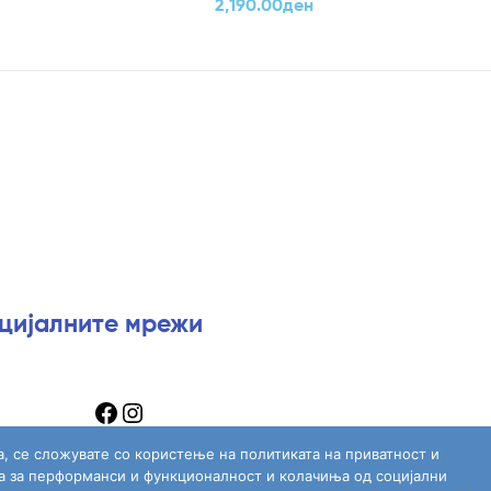
2,190.00
ден
оцијалните мрежи
а, се сложувате со користење на политиката на приватност и
а за перформанси и функционалност и колачиња од социјални