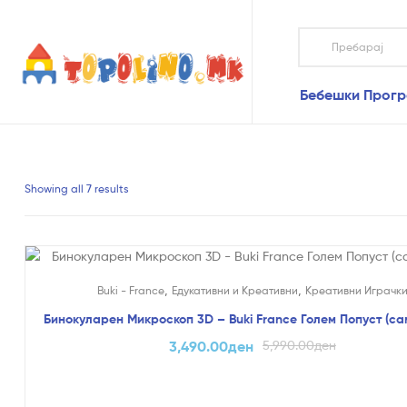
Topolino.mk
Бебешки Прог
Topolino.mk
Онлајн
продавница
за
играчки
Showing all 7 results
–
Купувајте
играчки
онлајн
На Попуст!
,
,
Buki - France
Едукативни и Креативни
Креативни Играчк
Бинокуларен Микроскоп 3D – Buki France Голем Попуст (сам
3,490.00
ден
5,990.00
ден