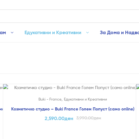
рам
Едукативни и Креативни
За Дома и Надв
На Попуст!
,
и
Buki - France
Едукативни и Креативни
о online)
Козметичко студио – Buki France Голем Попуст (само online)
2,590.00
ден
3,990.00
ден