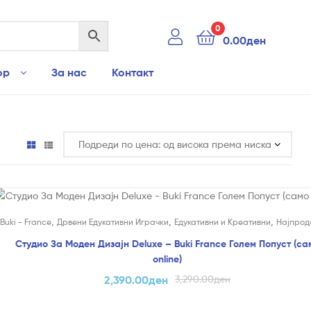
0
0.00
ден
ор
За нас
Контакт
На Попуст!
,
,
,
Buki - France
Дрвени Едукативни Играчки
Едукативни и Креативни
Најпрод
Студио За Моден Дизајн Deluxe – Buki France Голем Попуст (са
online)
2,390.00
ден
3,290.00
ден