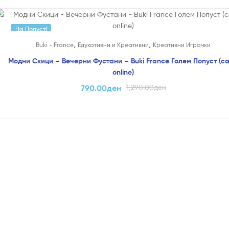
На Попуст!
,
,
Buki - France
Едукативни и Креативни
Креативни Играчки
само
Модни Скици – Вечерни Фустани – Buki France Голем Попуст (с
online)
790.00
ден
1,290.00
ден