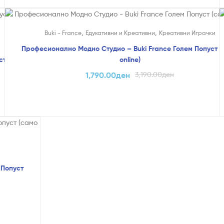
На Попуст!
,
,
Buki - France
Едукативни и Креативни
Креативни Играчки
и
Професионално Модно Студио – Buki France Голем Попуст (
ст (само
online)
1,790.00
ден
3,190.00
ден
 Попуст