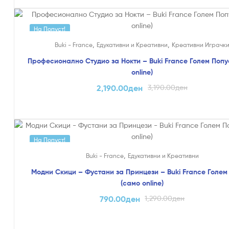
На Попуст!
,
,
Buki - France
Едукативни и Креативни
Креативни Играчк
Професионално Студио за Нокти – Buki France Голем Попу
online)
2,190.00
ден
3,190.00
ден
На Попуст!
,
Buki - France
Едукативни и Креативни
Модни Скици – Фустани за Принцези – Buki France Голем
(само online)
790.00
ден
1,290.00
ден