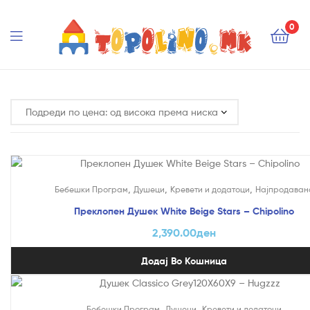
Topolino.mk
0
Topolino.mk
,
,
,
Бебешки Програм
Душеци
Кревети и додатоци
Најпродаван
Преклопен Душек White Beige Stars – Chipolino
2,390.00
ден
Додај Во Кошница
На Попуст!
,
,
Бебешки Програм
Душеци
Кревети и додатоци