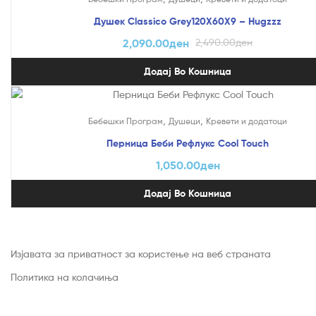
Душек Classico Grey120X60X9 – Hugzzz
2,090.00
ден
2,490.00
ден
Додај Во Кошница
,
,
Бебешки Програм
Душеци
Кревети и додатоци
Перница Беби Рефлукс Cool Touch
1,050.00
ден
Додај Во Кошница
Изјавата за приватност за користење на веб страната
Политика на колачиња