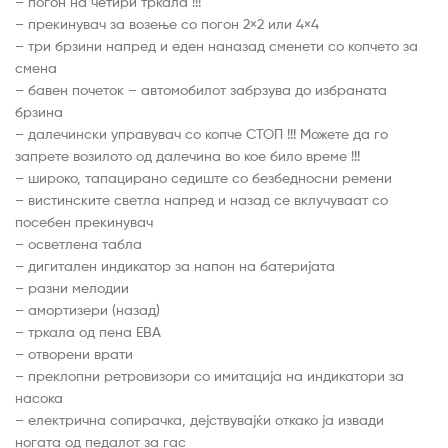
– погон на четири тркала !!!
– прекинувач за возење со погон 2×2 или 4×4
– три брзини напред и еден наназад сменети со копчето за
смена
– бавен почеток – автомобилот забрзува до избраната
брзина
– далечински управувач со копче СТОП !!! Можете да го
запрете возилото од далечина во кое било време !!!
– широко, тапацирано седиште со безбедносни ремени
– вистинските светла напред и назад се вклучуваат со
посебен прекинувач
– осветлена табла
– дигитален индикатор за напон на батеријата
– разни мелодии
– амортизери (назад)
– тркала од пена ЕВА
– отворени врати
– преклопни ретровизори со имитација на индикатори за
насока
– електрична сопирачка, дејствувајќи откако ја извади
ногата од педалот за гас