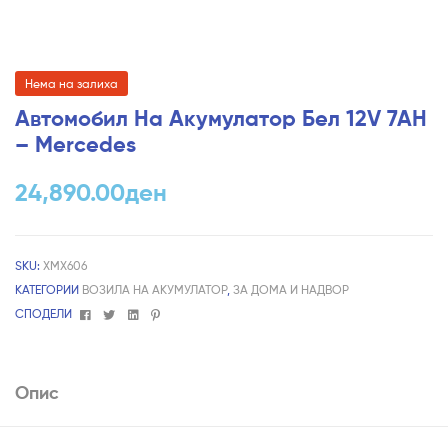
Нема на залиха
Автомобил На Акумулатор Бел 12V 7AH
– Mercedes
24,890.00
ден
SKU:
XMX606
КАТЕГОРИИ
ВОЗИЛА НА АКУМУЛАТОР
,
ЗА ДОМА И НАДВОР
Facebook
Twitter
Linkedin
Pinterest
СПОДЕЛИ
Опис