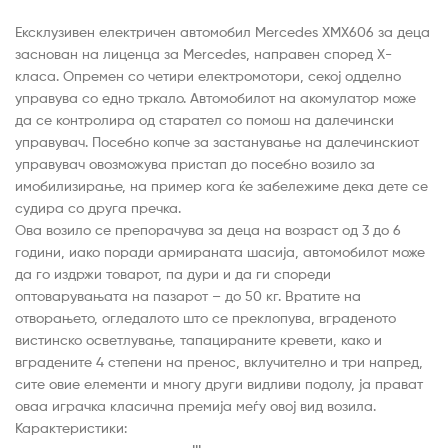
Ексклузивен електричен автомобил Mercedes XMX606 за деца
заснован на лиценца за Mercedes, направен според X-
класа. Опремен со четири електромотори, секој одделно
управува со едно тркало. Автомобилот на акомулатор може
да се контролира од старател со помош на далечински
управувач. Посебно копче за застанување на далечинскиот
управувач овозможува пристап до посебно возило за
имобилизирање, на пример кога ќе забележиме дека дете се
судира со друга пречка.
Ова возило се препорачува за деца на возраст од 3 до 6
години, иако поради армираната шасија, автомобилот може
да го издржи товарот, па дури и да ги спореди
оптоварувањата на пазарот – до 50 кг. Вратите на
отворањето, огледалото што се преклопува, вграденото
вистинско осветлување, тапацираните кревети, како и
вградените 4 степени на пренос, вклучително и три напред,
сите овие елементи и многу други видливи подолу, ја прават
оваа играчка класична премија меѓу овој вид возила.
Карактеристики: