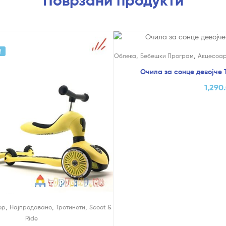
Поврзани продукти
!
,
,
Облека
Бебешки Програм
Акцесоа
Очила за сонце девојче 
1,290
,
,
,
ор
Најпродавано
Тротинети
Scoot &
Ride