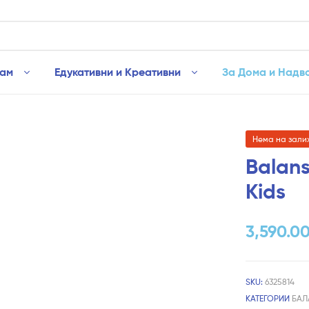
рам
Едукативни и Креативни
За Дома и Надв
Нема на зали
Balans
Kids
3,590.0
SKU:
6325814
КАТЕГОРИИ
БАЛ