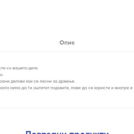
Опис
сте со вашето дете.
о.
рани делови кои се лесни за држење.
кала нема да ѓи оштетат подовите, може да се користи и внатре и