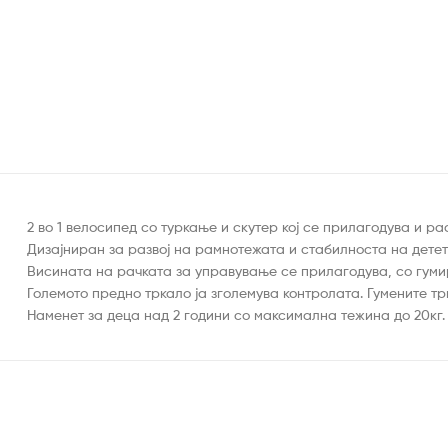
2 во 1 велосипед со туркање и скутер кој се прилагодува и ра
Дизајниран за развој на рамнотежата и стабилноста на детет
Висината на рачката за управување се прилагодува, со гуми
Големото предно тркало ја зголемува контролата. Гумените тр
Наменет за деца над 2 години со максимална тежина до 20кг.