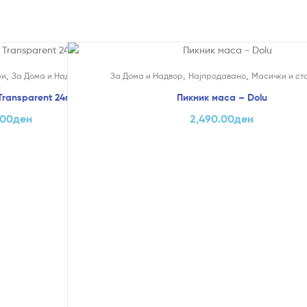
,
,
,
,
ри
За Дома и Надвор
Очила за Сонце
За Дома и Надвор
Најпродавано
Mасички и ст
Transparent 24м+ – Chicco
Пикник маса – Dolu
.00
ден
2,490.00
ден