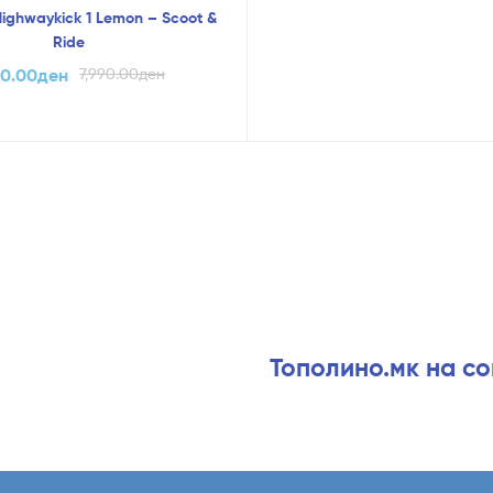
ighwaykick 1 Lemon – Scoot &
Ride
90.00
ден
7,990.00
ден
Тополино.мк на с