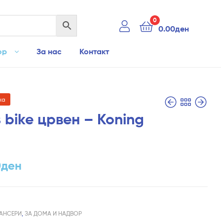
0
0.00
ден
ор
За нас
Контакт
ха
 bike црвен – Koning
3,190.00
3,490.00
ден
ден
2,290.00
ден
0
ден
АНСЕРИ
,
ЗА ДОМА И НАДВОР