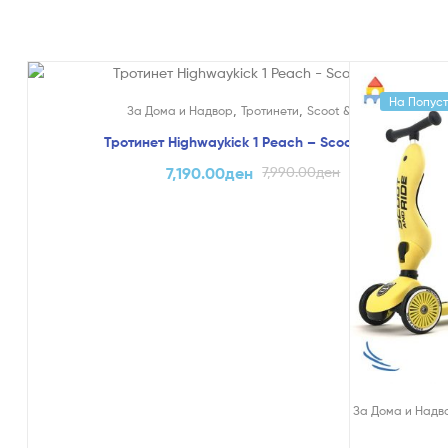
На Попуст!
На Попуст
,
,
За Дома и Надвор
Тротинети
Scoot & Ride
Тротинет Highwaykick 1 Peach – Scoot & Ride
7,190.00
ден
7,990.00
ден
За Дома и Надв