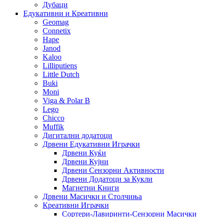
Дубаци
Едукативни и Креативни
Geomag
Connetix
Hape
Janod
Kaloo
Lilliputiens
Little Dutch
Buki
Moni
Viga & Polar B
Lego
Chicco
Muffik
Дигитални додатоци
Дрвени Едукативни Играчки
Дрвени Куќи
Дрвени Кујни
Дрвени Сензорни Активности
Дрвени Додатоци за Кукли
Магнетни Книги
Дрвени Масички и Столчиња
Креативни Играчки
Сортери-Лавиринти-Сензорни Масички