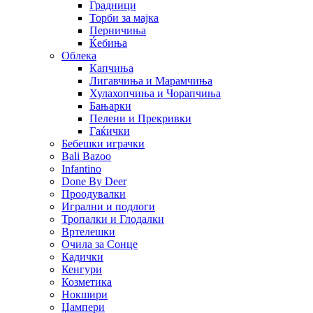
Градници
Торби за мајка
Перничиња
Ќебиња
Облека
Капчиња
Лигавчиња и Марамчиња
Хулахопчиња и Чорапчиња
Бањарки
Пелени и Прекривки
Гаќички
Бебешки играчки
Bali Bazoo
Infantino
Done By Deer
Проодувалки
Игрални и подлоги
Тропалки и Глодалки
Вртелешки
Очила за Сонце
Кадички
Кенгури
Козметика
Нокшири
Џампери