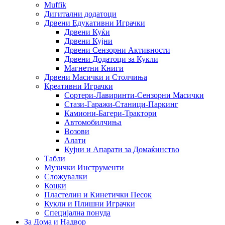
Muffik
Дигитални додатоци
Дрвени Едукативни Играчки
Дрвени Куќи
Дрвени Кујни
Дрвени Сензорни Активности
Дрвени Додатоци за Кукли
Магнетни Книги
Дрвени Масички и Столчиња
Креативни Играчки
Сортери-Лавиринти-Сензорни Масички
Стази-Гаражи-Станици-Паркинг
Камиони-Багери-Трактори
Автомобилчиња
Возови
Алати
Кујни и Апарати за Домаќинство
Табли
Музички Инструменти
Сложувалки
Коцки
Пластелин и Кинетички Песок
Кукли и Плишни Играчки
Специјална понуда
За Дома и Надвор