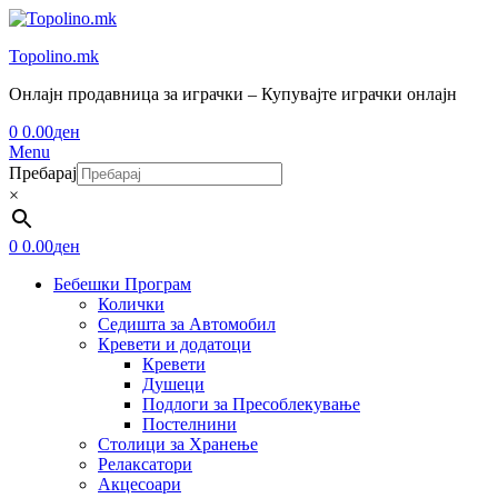
Topolino.mk
Онлајн продавница за играчки – Купувајте играчки онлајн
0
0.00
ден
Menu
Пребарај
×
0
0.00
ден
Бебешки Програм
Колички
Седишта за Автомобил
Кревети и додатоци
Кревети
Душеци
Подлоги за Пресоблекување
Постелнини
Столици за Хранење
Релаксатори
Акцесоари