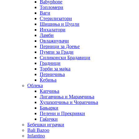
Babyphone
Топломери
Ваги
Стерилизатори
Шишиња и Цуцли
Инхалатори
Ламби
Овлажнувачи
Перници за Доење
Пумпи за Гради
Силиконски Брадавици
Градници
Торби за мајка
Перничиња
Ќебиња
Облека
Капчиња
Лигавчиња и Марамчиња
Хулахопчиња и Чорапчиња
Бањарки
Пелени и Прекривки
Гаќички
Бебешки играчки
Bali Bazoo
Infantino