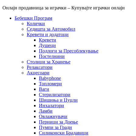
Онлајн продавница за играчки – Купувајте играчки онлајн
Бебешки Програм
Колички
Седишта за Автомобил
Кревети и додатоци
Кревети
Душеци
Подлоги за Пресоблекување
Постелнини
Столици за Хранење
Релаксатори
Акцесоари
Babyphone
Топломери
Ваги
Стерилизатори
Шишиња и Цуцли
Инхалатори
Ламби
Овлажнувачи
Перници за Доење
Пумпи за Гради
Силиконски Брадавици