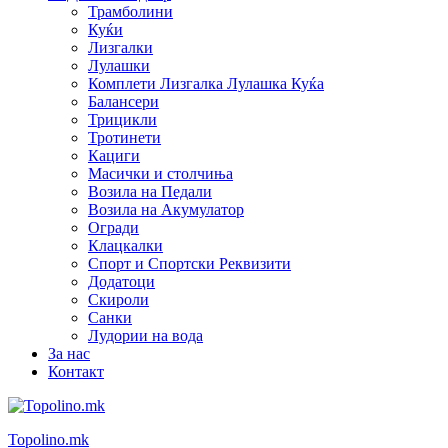
Трамболини
Куќи
Лизгалки
Лулашки
Комплети Лизгалка Лулашка Куќа
Балансери
Трицикли
Тротинети
Кациги
Mасички и столчиња
Возила на Педали
Возила на Акумулатор
Огради
Клацкалки
Спорт и Спортски Реквизити
Додатоци
Скироли
Санки
Лудории на вода
За нас
Контакт
Topolino.mk