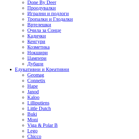
Done By Deer
Проодувалки
Игрални и подлоги
Тропалки и Глодалки
Вртелешки
Очила за Сонце
Кадички
Кенгури
Козметика
Нокшири
Џампери
Дубаци
Едукативни и Креативни
Geomag
Connetix
Hape
Janod
Kaloo
Lilliputiens
Little Dutch
Buki
Moni
Viga & Polar B
Lego
Chicco