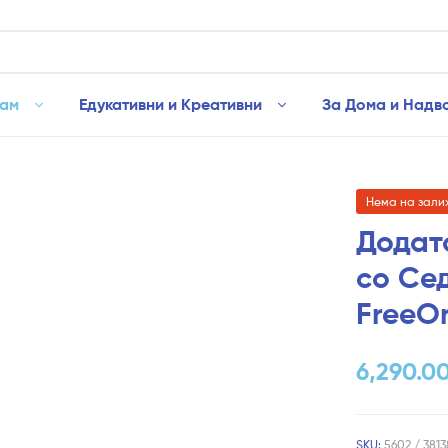
рам
Едукативни и Креативни
За Дома и Надв
Нема на зали
Додат
со Се
FreeO
6,290.0
SKU:
5602 / 3813