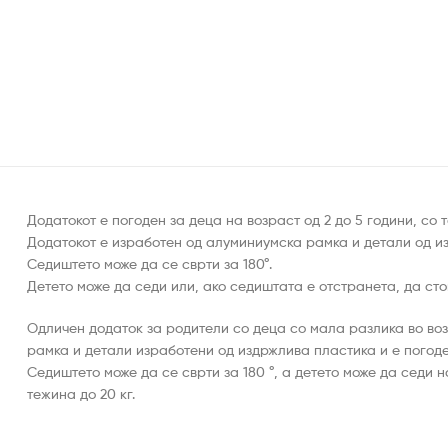
Додатокот е погоден за деца на возраст од 2 до 5 години, со 
Додатокот е изработен од алуминиумска рамка и детали од и
Седиштето може да се сврти за 180°.
Детето може да седи или, ако седиштата е отстранета, да сто
Одличен додаток за родители со деца со мала разлика во воз
рамка и детали изработени од издржлива пластика и е погоден
Седиштето може да се сврти за 180 °, а детето може да седи н
тежина до 20 кг.