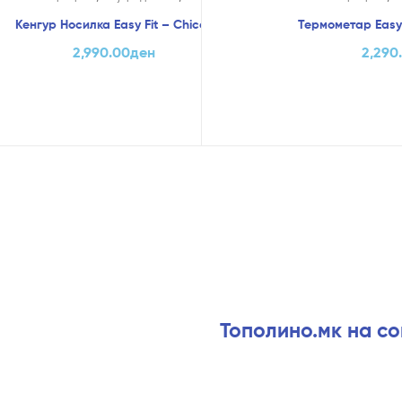
Кенгур Носилка Easy Fit – Chicco
Термометар Easy
ст
2,990.00
ден
2,290
Тополино.мк на с