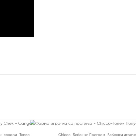
На Попуст!
,
,
,
кцесоари
Топломери
Chicco
Бебешки Програм
Бебешки играч