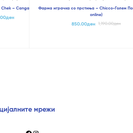
 Chek – Cangaroo
Фарма играчка со прстиња – Chicco-Голем По
online)
.00
ден
850.00
ден
1,190.00
ден
оцијалните мрежи