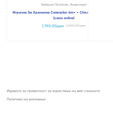
,
Бебешки Програм
Акцесоари
Играчка За Хранилка Caterpilar 6m+ – Chicco-Голем Попу
(само online)
1,190.00
ден
1,690.00
ден
Изјавата за приватност за користење на веб страната
Политика на колачиња