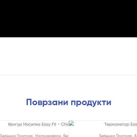
Поврзани продукти
,
,
,
Бебешки Програм
Најпродавано
Кенгури
Бебешки Програм
А