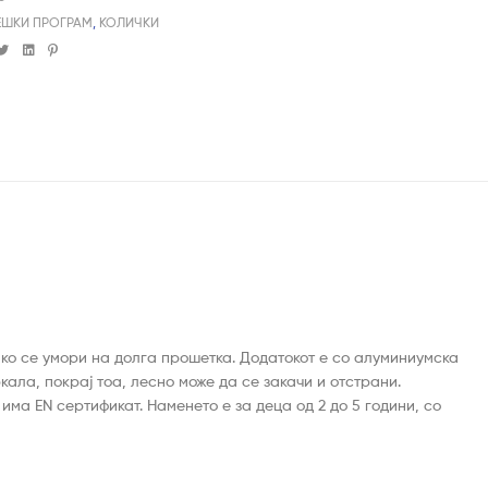
ЕШКИ ПРОГРАМ
,
КОЛИЧКИ
cebook
Twitter
Linkedin
Pinterest
ако се умори на долга прошетка. Додатокот е со алуминиумска
кала, покрај тоа, лесно може да се закачи и отстрани.
 има EN сертификат. Наменето е за деца од 2 до 5 години, со