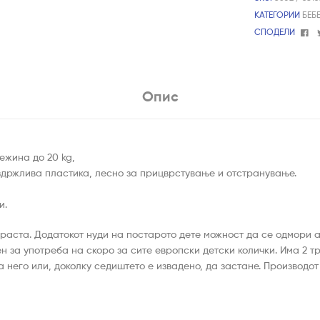
КАТЕГОРИИ
БЕБ
Fa
СПОДЕЛИ
Опис
тежина до 20 kg,
здржлива пластика, лесно за прицврстување и отстранување.
и.
раста. Додатокот нуди на постарото дете можност да се одмори 
 за употреба на скоро за сите европски детски колички. Има 2 тр
а него или, доколку седиштето е извадено, да застане. Производот