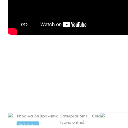
На Попуст!