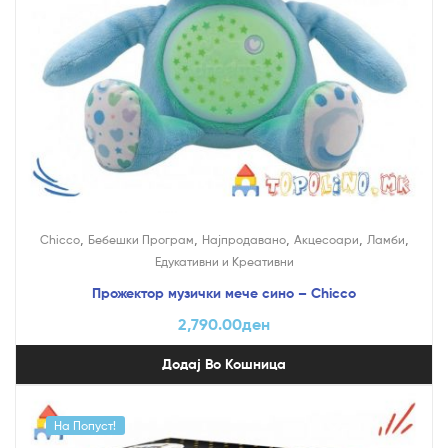
,
,
,
,
,
Chicco
Бебешки Програм
Најпродавано
Акцесоари
Ламби
Едукативни и Креативни
Прожектор музички мече сино – Chicco
2,790.00
ден
Додај Во Кошница
На Попуст!