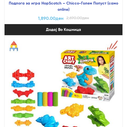
Подлога за игра HopScotch – Chicco-Голем Попуст (само
online)
1,890.00
ден
2,690.00
ден
Додај Во Кошница