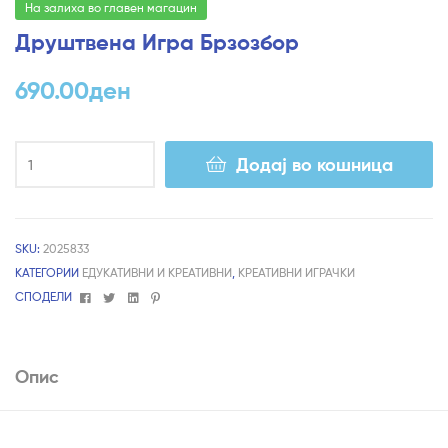
На залиха во главен магацин
Друштвена Игра Брзозбор
690.00
ден
Додај во кошница
SKU:
2025833
КАТЕГОРИИ
ЕДУКАТИВНИ И КРЕАТИВНИ
,
КРЕАТИВНИ ИГРАЧКИ
Facebook
Twitter
Linkedin
Pinterest
СПОДЕЛИ
Опис