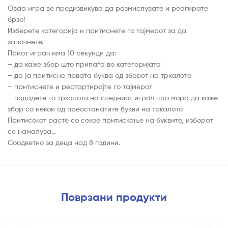
Оваа игра ве предизвикува да размислувате и реагирате
брзо!
Изберете категорија и притиснете го тајмерот за да
започнете.
Приот играч има 10 секунди да:
– да каже збор што припаѓа во категоријата
– да ја притисне првата буква од зборот на тркалото
– притиснете и рестартирајте го тајмерот
– подадете го тркалото на следниот играч што мора да каже
збор со некои од преостанатите букви на тркалото
Притисокот расте со секое притискање на буквите, изборот
се намалува…
Соодветно за деца над 8 години.
Поврзани продукти