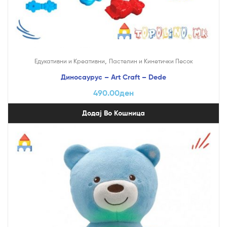
,
Едукативни и Креативни
Пастелин и Кинетички Песок
Диносаурус – Art Craft – Dede
490.00
ден
Додај Во Кошница