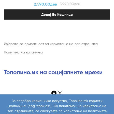
2,590.00
ден
3,990.00
ден
Додај Во Кошница
Изјавата за приватност за користење на веб страната
Политика на колачиња
Тополино.мк на социјалните мрежи
За подобро корисничко искуство, Topolino.mk користи
„колачиња“ (eng."cookies"). Со понатамошно користење на
веб-страницата, се сложувате со користење на политиката