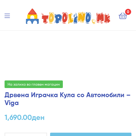
Topolino.mk
0
Topolino.mk
На залиха во главен магацин
Дрвена Играчка Кула со Автомобили –
Viga
1,690.00
ден