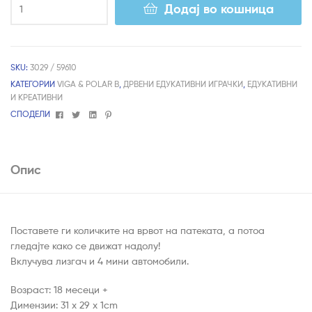
Додај во кошница
SKU:
3029 / 59610
КАТЕГОРИИ
VIGA & POLAR B
,
ДРВЕНИ ЕДУКАТИВНИ ИГРАЧКИ
,
ЕДУКАТИВНИ
И КРЕАТИВНИ
Facebook
Twitter
Linkedin
Pinterest
СПОДЕЛИ
Опис
Поставете ги количките на врвот на патеката, а потоа
гледајте како се движат надолу!
Вклучува лизгач и 4 мини автомобили.
Возраст: 18 месеци +
Димензии: 31 x 29 x 1cm