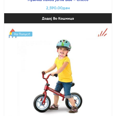
2,590.00
ден
Додај Во Кошница
На Попуст!