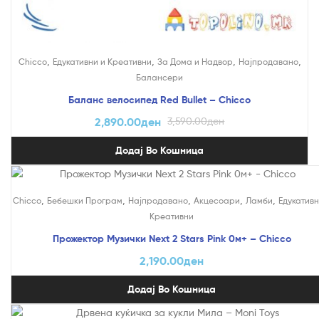
,
,
,
,
Chicco
Едукативни и Креативни
За Дома и Надвор
Најпродавано
Балансери
Баланс велосипед Red Bullet – Chicco
2,890.00
ден
3,590.00
ден
Додај Во Кошница
,
,
,
,
,
Chicco
Бебешки Програм
Најпродавано
Акцесоари
Ламби
Едукативн
Креативни
Прожектор Музички Next 2 Stars Pink 0м+ – Chicco
2,190.00
ден
Додај Во Кошница