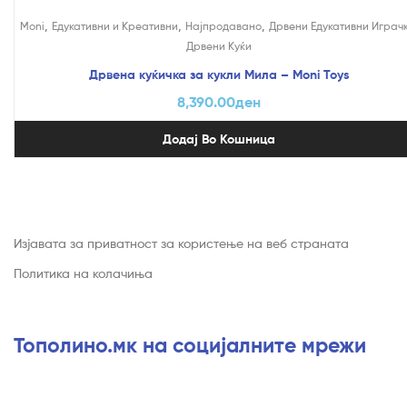
,
,
,
Moni
Едукативни и Креативни
Најпродавано
Дрвени Едукативни Играч
Дрвени Куќи
Дрвена куќичка за кукли Мила – Moni Toys
8,390.00
ден
Додај Во Кошница
Изјавата за приватност за користење на веб страната
Политика на колачиња
Тополино.мк на социјалните мрежи