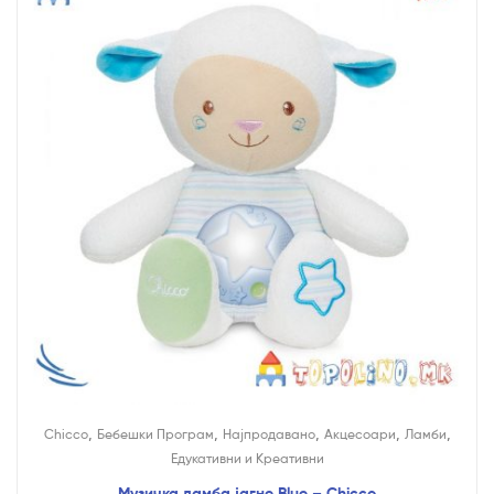
,
,
,
,
,
Chicco
Бебешки Програм
Најпродавано
Акцесоари
Ламби
Едукативни и Креативни
Музичка ламба јагне Blue – Chicco