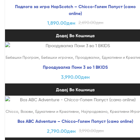
Подлога за игра HopScotch – Chicco-Голем Попуст (само
online)
1,890.00
ден
2,690.00
ден
Додај Во Кошница
,
,
,
Бебешки Програм
Бебешки играчки
Проодувалки
Едукативни и Креати
Проодувалка Пони 3 во 1 BKIDS
3,990.00
ден
Додај Во Кошница
На Попуст!
,
,
,
,
Chicco
Возови
Едукативни и Креативни
Најпродавано
Креативни Игра
Воз ABC Adventure – Chicco-Голем Попуст (само online)
2,790.00
ден
3,990.00
ден