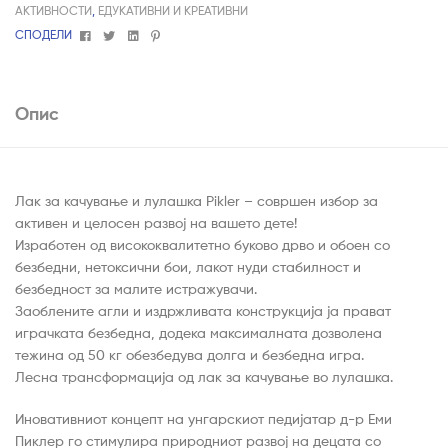
АКТИВНОСТИ
,
ЕДУКАТИВНИ И КРЕАТИВНИ
Facebook
Twitter
Linkedin
Pinterest
СПОДЕЛИ
Опис
Лак за качување и лулашка Pikler – совршен избор за
активен и целосен развој на вашето дете!
Изработен од висококвалитетно буково дрво и обоен со
безбедни, нетоксични бои, лакот нуди стабилност и
безбедност за малите истражувачи.
Заоблените агли и издржливата конструкција ја прават
играчката безбедна, додека максималната дозволена
тежина од 50 кг обезбедува долга и безбедна игра.
Лесна трансформација од лак за качување во лулашка.
Иновативниот концепт на унгарскиот педијатар д-р Еми
Пиклер го стимулира природниот развој на децата со