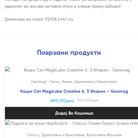
идеален за часови активна игра и учење преку забава!
Димензии на лакот 92×58,5×41 см.
Поврзани продукти
На Попуст!
,
,
Geomag - Swiss
Коцки
Едукативни и Креативни
Коцки Сет Magicube Creative 6, 3 Shapes – Geomag
690.00
ден
890.00
ден
Додај Во Кошница
На Попуст!
,
,
Chicco
Едукативни и Креативни
Креативни Играчки