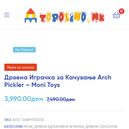
Topolino.mk
0
Topolino.mk
На Попуст!
Нема на залиха
Дрвена Играчка за Качување Arch
Pickler – Moni Toys
3,990.00
ден
7,490.00
ден
SKU:
6413 / 066PH13G030
КАТЕГОРИИ
MONI
,
ДРВЕНИ ЕДУКАТИВНИ ИГРАЧКИ
,
ДРВЕНИ СЕНЗОРНИ