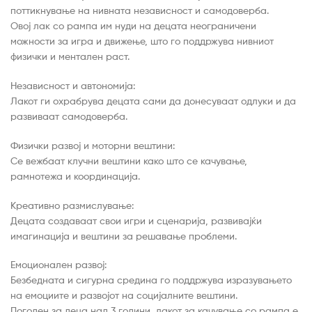
поттикнување на нивната независност и самодоверба.
Овој лак со рампа им нуди на децата неограничени
можности за игра и движење, што го поддржува нивниот
физички и ментален раст.
Независност и автономија:
Лакот ги охрабрува децата сами да донесуваат одлуки и да
развиваат самодоверба.
Физички развој и моторни вештини:
Се вежбаат клучни вештини како што се качување,
рамнотежа и координација.
Креативно размислување:
Децата создаваат свои игри и сценарија, развивајќи
имагинација и вештини за решавање проблеми.
Емоционален развој:
Безбедната и сигурна средина го поддржува изразувањето
на емоциите и развојот на социјалните вештини.
Погоден за деца над 3 години, лакот за качување со рампа е