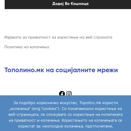
Додај Во Кошница
Изјавата за приватност за користење на веб страната
Политика на колачиња
Тополино.мк на социјалните мрежи
За подобро корисничко искуство, Topolino.mk користи
„колачиња“ (eng."cookies"). Со понатамошно користење на
веб-страницата, се сложувате со користење на политиката
на приватност и колачиња. Користењето на колачињата се
Copyright © 2026
Topolino.mk
. All Rights Reserved.
користат за: неопходни колачиња, претпочитани,