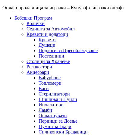
Онлајн продавница за играчки – Купувајте играчки онлајн
Бебешки Програм
Колички
Седишта за Автомобил
Кревети и додатоци
Кревети
Душеци
Подлоги за Пресоблекување
Постелнини
Столици за Хранење
Релаксатори
Акцесоари
Babyphone
Топломери
Ваги
Стерилизатори
Шишиња и Цуцли
Инхалатори
Ламби
Овлажнувачи
Перници за Доење
Пумпи за Гради
Силиконски Брадавици