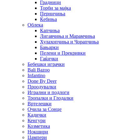
Градници
Торби за мајка
Перничиња
Ќебиња
Облека
Капчиња
Лигавчиња и Марамчиња
Хулахопчиња и Чорапчиња
Бањарки
Пелени и Прекривки
Гаќички
Бебешки играчки
Bali Bazoo
Infantino
Done By Deer
Проодувалки
Игрални и подлоги
Тропалки и Глодалки
Вртелешки
Очила за Сонце
Кадички
Кенгури
Козметика
Нокшири
Џампери