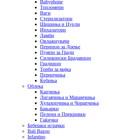
Babyphone
Топломери
Ваги
Стерилизатори
Шишиња и Цуцли
Инхалатори
Ламби
Овлажнувачи
Перници за Доење
Пумпи за Гради
Силиконски Брадавици
Градници
Торби за мајка
Перничиња
Ќебиња
Облека
Капчиња
Лигавчиња и Марамчиња
Хулахопчиња и Чорапчиња
Бањарки
Пелени и Прекривки
Гаќички
Бебешки играчки
Bali Bazoo
Infantino