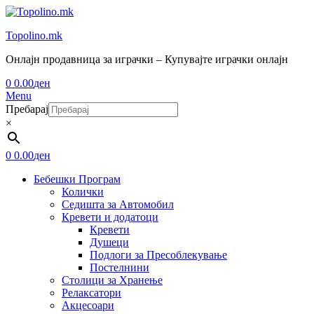
Topolino.mk
Онлајн продавница за играчки – Купувајте играчки онлајн
0
0.00
ден
Menu
Пребарај
×
0
0.00
ден
Бебешки Програм
Колички
Седишта за Автомобил
Кревети и додатоци
Кревети
Душеци
Подлоги за Пресоблекување
Постелнини
Столици за Хранење
Релаксатори
Акцесоари