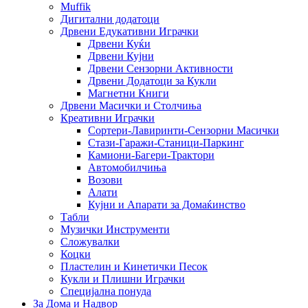
Muffik
Дигитални додатоци
Дрвени Едукативни Играчки
Дрвени Куќи
Дрвени Кујни
Дрвени Сензорни Активности
Дрвени Додатоци за Кукли
Магнетни Книги
Дрвени Масички и Столчиња
Креативни Играчки
Сортери-Лавиринти-Сензорни Масички
Стази-Гаражи-Станици-Паркинг
Камиони-Багери-Трактори
Автомобилчиња
Возови
Алати
Кујни и Апарати за Домаќинство
Табли
Музички Инструменти
Сложувалки
Коцки
Пластелин и Кинетички Песок
Кукли и Плишни Играчки
Специјална понуда
За Дома и Надвор