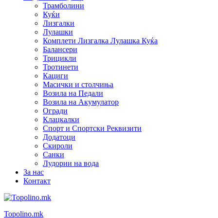
Трамболини
Куќи
Лизгалки
Лулашки
Комплети Лизгалка Лулашка Куќа
Балансери
Трицикли
Тротинети
Кациги
Mасички и столчиња
Возила на Педали
Возила на Акумулатор
Огради
Клацкалки
Спорт и Спортски Реквизити
Додатоци
Скироли
Санки
Лудории на вода
За нас
Контакт
Topolino.mk