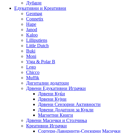
Дубаци
Едукативни и Креативни
Geomag
Connetix
Hape
Janod
Kaloo
Lilliputiens
Little Dutch
Buki
Moni
Viga & Polar B
Lego
Chicco
Muffik
Дигитални додатоци
Дрвени Едукативни Играчки
Дрвени Куќи
Дрвени Кујни
Дрвени Сензорни Активности
Дрвени Додатоци за Кукли
Магнетни Книги
Дрвени Масички и Столчиња
Креативни Играчки
Сортери-Лавиринти-Сензорни Масички