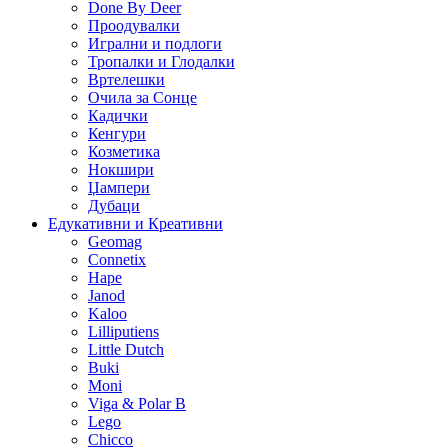
Done By Deer
Проодувалки
Игрални и подлоги
Тропалки и Глодалки
Вртелешки
Очила за Сонце
Кадички
Кенгури
Козметика
Нокшири
Џампери
Дубаци
Едукативни и Креативни
Geomag
Connetix
Hape
Janod
Kaloo
Lilliputiens
Little Dutch
Buki
Moni
Viga & Polar B
Lego
Chicco