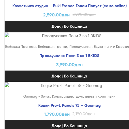
Козметичко студио – Buki France Голем Попуст (само online)
2,590.00
ден
3,990.00
ден
Додај Во Кошница
,
,
,
Бебешки Програм
Бебешки играчки
Проодувалки
Едукативни и Креати
Проодувалка Пони 3 во 1 BKIDS
3,990.00
ден
Додај Во Кошница
На Попуст!
,
,
Geomag - Swiss
Конструкции
Едукативни и Креативни
Коцки Pro-L Panels 75 – Geomag
1,790.00
ден
2,190.00
ден
Додај Во Кошница