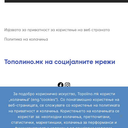
Изјавата за приватност за користење на веб страната
Политика на колачиња
Тополино.мк на социјалните мрежи
За подобро корисничко искуство, Topolino.mk користи
„колачиња“ (eng."cookies"). Со понатамошно користење на
веб-страницата, се сложувате со користење на политиката
на приватност и колачиња. Користењето на колачињата се
Copyright © 2026
Topolino.mk
. All Rights Reserved.
користат за: неопходни колачиња, претпочитани,
статистички, маркетиншки, колачиња за перформанси и