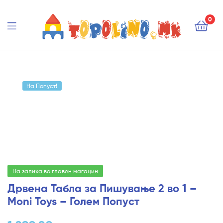
Topolino.mk
0
Topolino.mk
На Попуст!
На залиха во главен магацин
Дрвена Табла за Пишување 2 во 1 –
Moni Toys – Голем Попуст