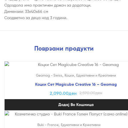
Одоздола има практичен држач за додатоци.
Димензии: 33x40x66 см
Соодветно за деца над 3 години.
Поврзани продукти
На Попуст!
,
,
Geomag - Swiss
Коцки
Едукативни и Креативни
Коцки Сет Magicube Creative 16 – Geomag
2,090.00
ден
2,590.00
ден
Додај Во Кошница
На Попуст!
,
Buki - France
Едукативни и Креативни