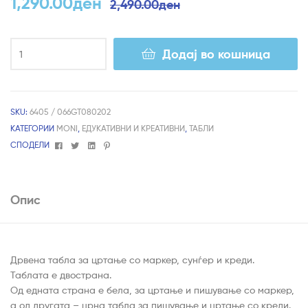
1,290.00
ден
2,490.00
ден
Додај во кошница
SKU:
6405 / 066GT080202
КАТЕГОРИИ
MONI
,
ЕДУКАТИВНИ И КРЕАТИВНИ
,
ТАБЛИ
Facebook
Twitter
Linkedin
Pinterest
СПОДЕЛИ
Опис
Дрвена табла за цртање со маркер, сунѓер и креди.
Таблата е двострана.
Од едната страна е бела, за цртање и пишување со маркер,
а од другата – црна табла за пишување и цртање со креди.