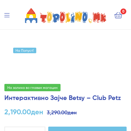
Topolino.mk
0
Topolino.mk
На Попуст!
На залиха во главен магацин
Интерактивно Зајче Betsy – Club Petz
2,190.00
ден
3,290.00
ден