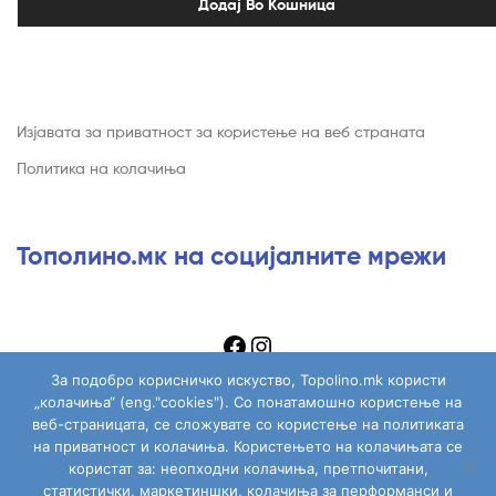
Додај Во Кошница
Изјавата за приватност за користење на веб страната
Политика на колачиња
Тополино.мк на социјалните мрежи
За подобро корисничко искуство, Topolino.mk користи
„колачиња“ (eng."cookies"). Со понатамошно користење на
веб-страницата, се сложувате со користење на политиката
на приватност и колачиња. Користењето на колачињата се
Copyright © 2026
Topolino.mk
. All Rights Reserved.
користат за: неопходни колачиња, претпочитани,
статистички, маркетиншки, колачиња за перформанси и