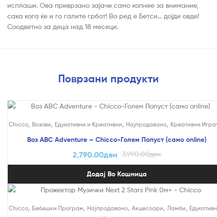
исплаши. Ова приврзано зајаче само копнее за внимание,
сака кога ќе и го галите грбот! Во ред е Бетси… дојди овде!
Соодветно за деца над 18 месеци.
Поврзани продукти
На Попуст!
,
,
,
,
Chicco
Возови
Едукативни и Креативни
Најпродавано
Креативни Игра
Воз ABC Adventure – Chicco-Голем Попуст (само online)
2,790.00
ден
3,990.00
ден
Додај Во Кошница
,
,
,
,
,
Chicco
Бебешки Програм
Најпродавано
Акцесоари
Ламби
Едукативн