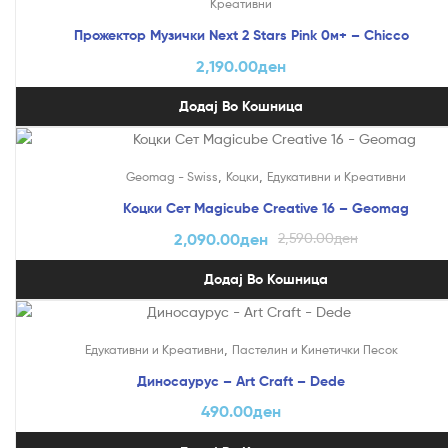
Креативни
Прожектор Музички Next 2 Stars Pink 0м+ – Chicco
2,190.00
ден
Додај Во Кошница
На Попуст!
,
,
Geomag - Swiss
Коцки
Едукативни и Креативни
Коцки Сет Magicube Creative 16 – Geomag
2,090.00
ден
2,590.00
ден
Додај Во Кошница
,
Едукативни и Креативни
Пастелин и Кинетички Песок
Диносаурус – Art Craft – Dede
490.00
ден