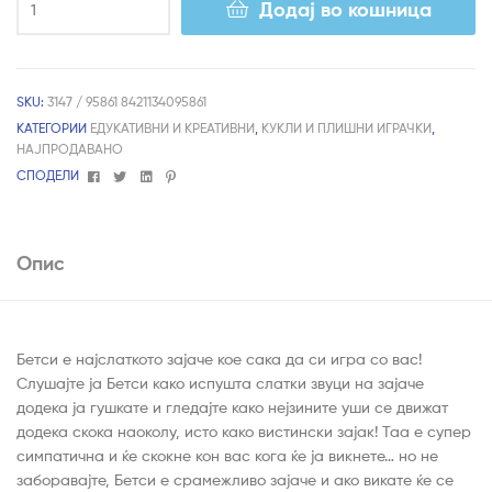
Додај во кошница
SKU:
3147 / 95861 8421134095861
КАТЕГОРИИ
ЕДУКАТИВНИ И КРЕАТИВНИ
,
КУКЛИ И ПЛИШНИ ИГРАЧКИ
,
НАЈПРОДАВАНО
Facebook
Twitter
Linkedin
Pinterest
СПОДЕЛИ
Опис
Бетси е најслаткото зајаче кое сака да си игра со вас!
Слушајте ја Бетси како испушта слатки звуци на зајаче
додека ја гушкате и гледајте како нејзините уши се движат
додека скока наоколу, исто како вистински зајак! Таа е супер
симпатична и ќе скокне кон вас кога ќе ја викнете… но не
заборавајте, Бетси е срамежливо зајаче и ако викате ќе се